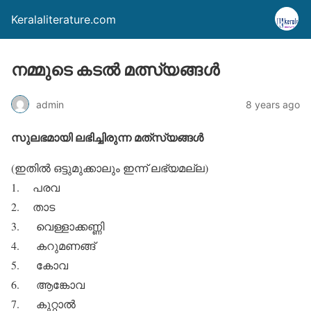
Keralaliterature.com
നമ്മുടെ കടല്‍ മത്സ്യങ്ങള്‍
admin
8 years ago
സുലഭമായി ലഭിച്ചിരുന്ന മത്‌സ്യങ്ങള്‍
(ഇതില്‍ ഒട്ടുമുക്കാലും ഇന്ന് ലഭ്യമല്ല)
1. പരവ
2. താട
3. വെള്ളാക്കണ്ണി
4. കറുമണങ്ങ്
5. കോവ
6. ആങ്കോവ
7. കുറ്റാല്‍