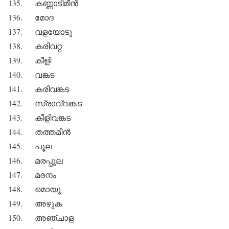
135. കണ്ണാടിമീന്‍
136. മോദ
137. വളയോടു
138. കരിവറ്റ
139. കീളി
140. വങ്കട
141. കരിവങ്കട
142. സ്രാവ്‌വങ്കട
143. കീളിവങ്കട
144. തത്തമീന്‍
145. പൂല
146. മരപ്പൂല
147. മദനം
148. മൊയു
149. അഴുക
150. അഞ്ചാള