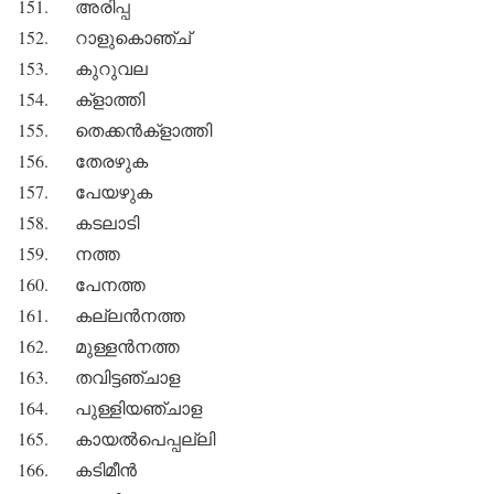
151. അരിപ്പ
152. റാളുകൊഞ്ച്
153. കുറുവല
154. ക്‌ളാത്തി
155. തെക്കന്‍ക്‌ളാത്തി
156. തേരഴുക
157. പേയഴുക
158. കടലാടി
159. നത്ത
160. പേനത്ത
161. കല്ലന്‍നത്ത
162. മുള്ളന്‍നത്ത
163. തവിട്ടഞ്ചാള
164. പുള്ളിയഞ്ചാള
165. കായല്‍പെപ്പല്ലി
166. കടിമീന്‍