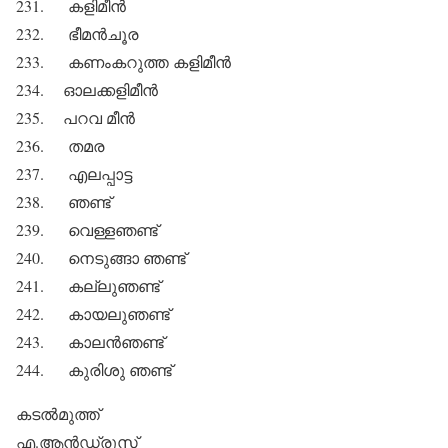
231. കളിമീന്‍
232. ഭീമന്‍ചൂര
233. കണംകറുത്ത കളിമീന്‍
234. ഓലക്കളിമീന്‍
235. പറവ മീന്‍
236. തമര
237. എലപ്പാട്ട
238. ഞണ്ട്
239. വെള്ളഞണ്ട്
240. നെടുങ്ങാ ഞണ്ട്
241. കല്ലുഞണ്ട്
242. കായലുഞണ്ട്
243. കാലന്‍ഞണ്ട്
244. കുരിശു ഞണ്ട്
കടല്‍മുത്ത്
എ.ആന്‍ഡ്രൂസ്