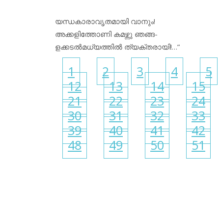
യന്ധകാരാവൃതമായി വാനും!
അക്കളിത്തോണി കമഴ്ന്നു ഞങ്ങ-
ളക്കടൽമധ്യത്തിൽ ത്യക്തരായി!…”
1
2
3
4
5
12
13
14
15
21
22
23
24
30
31
32
33
39
40
41
42
48
49
50
51