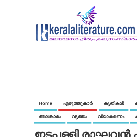
Home
എഴുത്തുകാര്‍
കൃതികൾ
അലങ്കാരം
വൃത്തം
വ്യാകരണം
ഇടപ്പള്ളി രാഘവന്‍