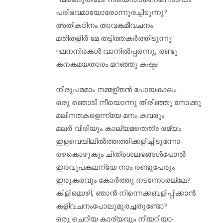
പരിഭവമായോരോന്നുരച്ചിടുന്നു?
അതികഠിനം താവകമീവചനം
മതിതളിർ മേ തട്ടിത്തകർത്തിടുന്നു!
ഘനനിരകൾ വാനിൽപ്പരന്നു, രണ്ടു
കനകമയതാരം മറഞ്ഞു കഷ്ടം!
നിരുപമമാം നമ്മള്തൻ പോയകാലം
ഒരു ഞൊടി നീയൊന്നു തിരിഞ്ഞു നോക്കു
മലിനതകളെന്ന്യേ മനം കവരും
മലർ വിരിയും കാല്യമതെത്ര രമ്യം
ഇളവെയിലിൽത്തത്തിക്കളിച്ചിടുന്നോ-
രഴകൊഴുകും ചിത്രശലഭങ്ങൾപോൽ
ഇരവുപകലന്യേ നാം രണ്ടുപേരും
ഇരുകരവും കോർത്തു നടന്നോരല്ലേ?
കിളിമൊഴി, ഞാൻ നിന്നെക്കബളിപ്പിക്കാൻ
കളിവചനംപോലുമുരച്ചതുണ്ടോ?
ഒരു ചെറിയ കാര്യവും നീയറിയാ-