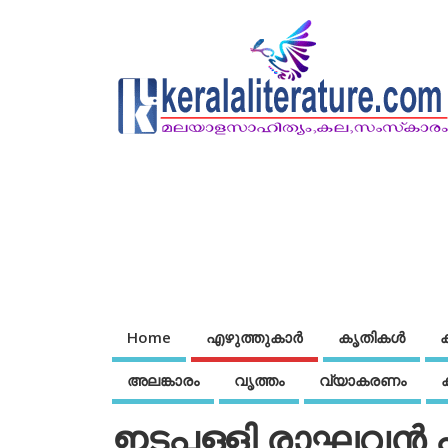
Home
എഴുത്തുകാര്‍
കൃതികൾ
അലങ്കാരം
വൃത്തം
വ്യാകരണം
ഇടപ്പള്ളി രാഘവന്‍