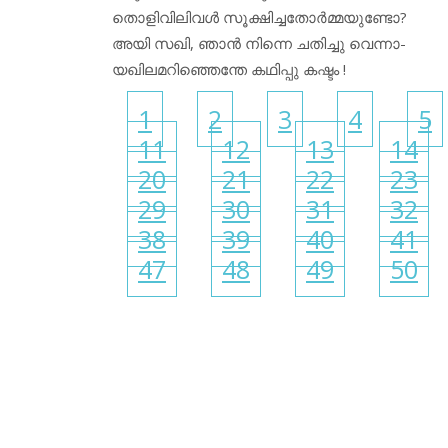
തൊളിവിലിവൾ സൂക്ഷിച്ചതോർമ്മയുണ്ടോ?
അയി സഖി, ഞാൻ നിന്നെ ചതിച്ചു വെന്നാ-
യഖിലമറിഞ്ഞെന്തേ കഥിപ്പു കഷ്ടം !
1
2
3
4
5
11
12
13
14
20
21
22
23
29
30
31
32
38
39
40
41
47
48
49
50