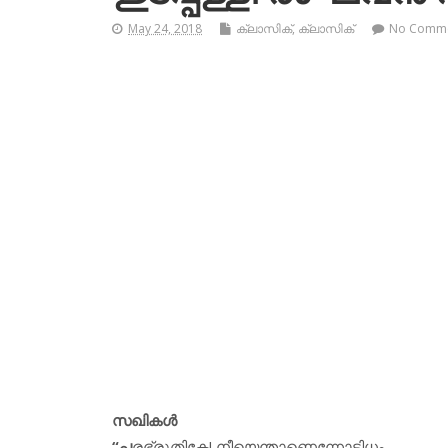
May 24, 2018
ക്ലാസിക്
,
ക്ലാസിക്‌
No Comm
സഖികൾ
“പ
രഭ്രുതികേ! നീയെന്താണെന്നോടിധം