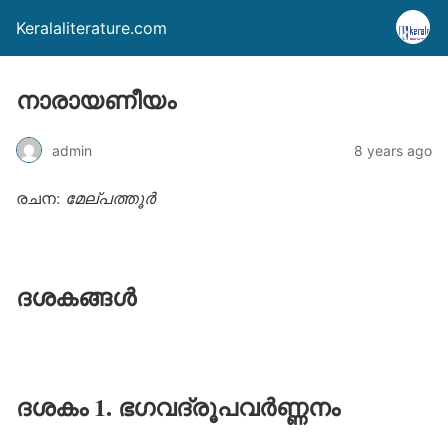
Keralaliterature.com
നാരായണീയം
admin
8 years ago
രചന:
മേല്പത്തൂര്‍
ദശകങ്ങൾ
ദശകം 1. ഭഗവദ്‌രൂപവർണ്ണനം