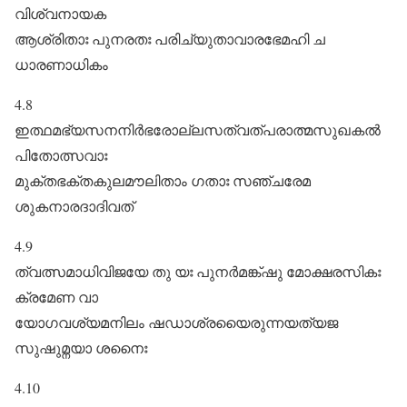
വിശ്വനായക
ആശ്രിതാഃ പുനരതഃ പരിച്യുതാവാരഭേമഹി ച
ധാരണാധികം
4.8
ഇത്ഥമഭ്യസനനിർഭരോല്ലസത്വത്പരാത്മസുഖകൽ
പിതോത്സവാഃ
മുക്തഭക്തകുലമൗലിതാം ഗതാഃ സഞ്ചരേമ
ശുകനാരദാദിവത്‌
4.9
ത്വത്സമാധിവിജയേ തു യഃ പുനർമങ്ക്ഷു മോക്ഷരസികഃ
ക്രമേണ വാ
യോഗവശ്യമനിലം ഷഡാശ്രയൈരുന്നയത്യജ
സുഷുമ്നയാ ശനൈഃ
4.10