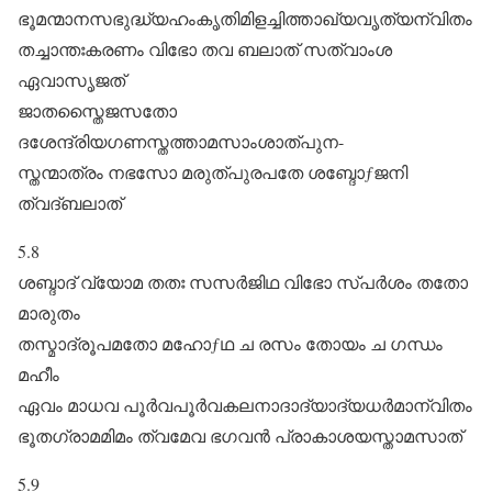
ഭൂമന്മാനസഭുദ്ധ്യഹംകൃതിമിളച്ചിത്താഖ്യവൃത്യന്വിതം
തച്ചാന്തഃകരണം വിഭോ തവ ബലാത്‌ സത്വാംശ
ഏവാസൃജത്‌
ജാതസ്തൈജസതോ
ദശേന്ദ്രിയഗണസ്തത്താമസാംശാത്പുന-
സ്തന്മാത്രം നഭസോ മരുത്പുരപതേ ശബ്ദോƒജനി
ത്വദ്ബലാത്‌
5.8
ശബ്ദാദ്‌ വ്യോമ തതഃ സസർജിഥ വിഭോ സ്പർശം തതോ
മാരുതം
തസ്മാദ്രൂപമതോ മഹോƒഥ ച രസം തോയം ച ഗന്ധം
മഹീം
ഏവം മാധവ പൂർവപൂർവകലനാദാദ്യാദ്യധർമാന്വിതം
ഭൂതഗ്രാമമിമം ത്വമേവ ഭഗവൻ പ്രാകാശയസ്താമസാത്‌
5.9