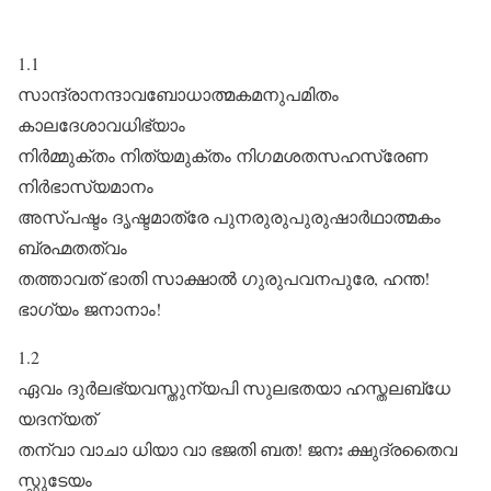
1.1
സാന്ദ്രാനന്ദാവബോധാത്മകമനുപമിതം
കാലദേശാവധിഭ്യാം
നിർമ്മുക്തം നിത്യമുക്തം നിഗമശതസഹസ്രേണ
നിർഭാസ്യമാനം
അസ്പഷ്ടം ദൃഷ്ടമാത്രേ പുനരുരുപുരുഷാർഥാത്മകം
ബ്രഹ്മതത്വം
തത്താവത് ഭാതി സാക്ഷാൽ ഗുരുപവനപുരേ, ഹന്ത!
ഭാഗ്യം ജനാനാം!
1.2
ഏവം ദുർലഭ്യവസ്തുന്യപി സുലഭതയാ ഹസ്തലബ്‌ധേ
യദന്യത്
തന്വാ വാചാ ധിയാ വാ ഭജതി ബത! ജനഃ ക്ഷുദ്രതൈവ
സ്ഫുടേയം