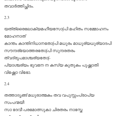
തവാർത്തിച്ഛിദം.
2.3
യത്‌ത്രൈലോക്യമഹീയസോ∫പി മഹിതം സമ്മോഹനം
മോഹനാത്‌
കാന്തം കാന്തിനിധാനതോ∫പി മധുരം മാധുര്യധുര്യാദപി
സൗന്ദര്യോത്തരതോ∫പി സുന്ദരതരം
ത്വദ്രൂപമാശ്ചര്യതോ∫-
പ്യാശ്ചര്യം ഭുവനേ ന കസ്യ കുതുകം പുഷ്ണാതി
വിഷ്ണോ വിഭോ.
2.4
തത്താദൃങ്ങ് മധുരാത്മകം തവ വപുസ്സംപ്രാപ്യ
സംപന്മയീ
സാ ദേവീ പരമോത്സുകാ ചിരതരം നാസ്തേ