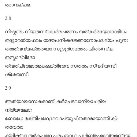
രമാവല്ലഭ.
2.8
നിഷ്കാമം നിയതസ്വധർമചരണം യത്കർമയോഗാഭിധം
തദ്ദൂരേത്യഫലം യദൗപനിഷദജ്ഞാനോപലഭ്യം പുനഃ
തത്ത്വവ്യക്തതയാ സുദുർഗമതരം ചിത്തസ്യ
തസ്മാദ്വിഭോ
ത്വത്പ്രേമാത്മകഭക്തിരേവ സതതം സ്വദീയസീ
ശ്രേയസീ.
2.9
അത്യായാസകരാണി കർമപടലാന്യാചര്യ
നിര്യന്മലാഃ
ബോധേ ഭക്തിപഥേƒഥവാപ്യുചിതതാമായാന്തി കിം
താവതാ
ക്ലിഷ്ട്വാ തർകപഥേ പരം തവ വപുർബ്രഹ്മാഖ്യമന്യേ