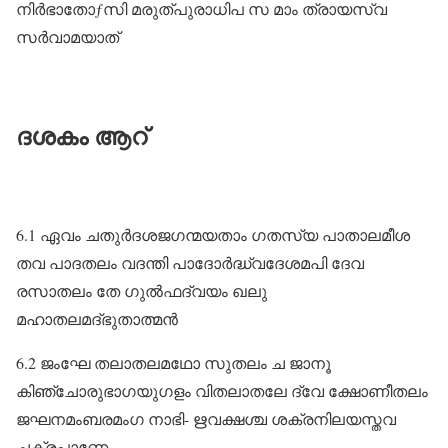
നിർഭാതോƒസി മരുത്പുരാധിപ സ മാം ത്രായസ്വ
സർവാമയാത്‌
ദശകം ആറ്
6.1 ഏവം ചതുർദശജഗന്മയതാം ഗതസ്യ പാതാലമീശ
തവ പാദതലം വദന്തി പാദോർദ്ധ്വദേശമപി ദേവ
രസാതലം തേ ഗുൽഫദ്വയം ഖലു
മഹാതലമദ്ഭുതാത്മൻ
6.2 ജംഘേ തലാതലമഥോ സുതലം ച ജാനൂ
കിഞ്ചോരുഭാഗയുഗളം വിതലാതലേ ദ്വേ ക്ഷോണീതലം
ജഘനമംബരമംഗ നാഭി- ഋവക്ഷശ്ച ശക്രനിലയസ്തവ
ചക്രപാണേ