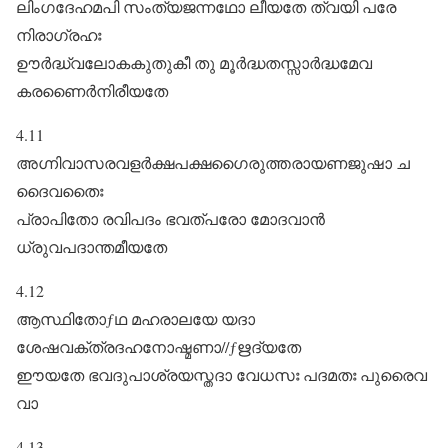
ലിംഗദേഹമപി സംത്യജന്നഥോ ലീയതേ ത്വയി പരേ
നിരാഗ്രഹഃ
ഊർദ്ധ്വലോകകുതുകീ തു മൂർദ്ധതസ്സാർദ്ധമേവ
കരണൈർനിരീയതേ
4.11
അഗ്നിവാസരവളർക്ഷപക്ഷഗൈരുത്തരായണജുഷാ ച
ദൈവതൈഃ
പ്രാപിതോ രവിപദം ഭവത്പരോ മോദവാൻ
ധ്രുവപദാന്തമീയതേ
4.12
ആസ്ഥിതോƒഥ മഹരാലയേ യദാ
ശേഷവക്ത്രദഹനോഷ്മണാ//ƒഋദ്യതേ
ഈയതേ ഭവദുപാശ്രയസ്തദാ വേധസഃ പദമതഃ പുരൈവ
വാ
4.13