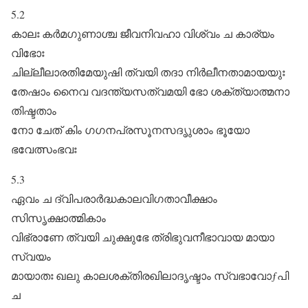
5.2
കാലഃ കർമഗുണാശ്ച ജീവനിവഹാ വിശ്വം ച കാര്യം
വിഭോഃ
ചില്ലീലാരതിമേയുഷി ത്വയി തദാ നിർലീനതാമായയുഃ
തേഷാം നൈവ വദന്ത്യസത്വമയി ഭോ ശക്ത്യാത്മനാ
തിഷ്ടതാം
നോ ചേത്‌ കിം ഗഗനപ്രസൂനസദൃുശാം ഭൂയോ
ഭവേത്സംഭവഃ
5.3
ഏവം ച ദ്വിപരാർദ്ധകാലവിഗതാവീക്ഷാം
സിസൃക്ഷാത്മികാം
വിഭ്രാണേ ത്വയി ചുക്ഷുഭേ ത്രിഭുവനീഭാവായ മായാ
സ്വയം
മായാതഃ ഖലു കാലശക്തിരഖിലാദൃഷ്ടാം സ്വഭാവോƒപി
ച