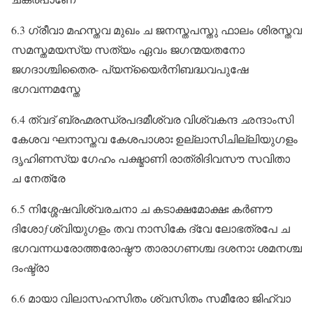
6.3 ഗ്രീവാ മഹസ്തവ മുഖം ച ജനസ്തപസ്തു ഫാലം ശിരസ്തവ
സമസ്തമയസ്യ സത്യം ഏവം ജഗന്മയതനോ
ജഗദാശ്ചിതൈര- പ്യന്യൈർനിബദ്ധവപുഷേ
ഭഗവന്നമസ്തേ
6.4 ത്വദ്‌ ബ്രഹ്മരന്ധ്രപദമീശ്വര വിശ്വകന്ദ ഛന്ദാംസി
കേശവ ഘനാസ്തവ കേശപാശാഃ ഉല്ലാസിചില്ലിയുഗളം
ദൃഹിണസ്യ ഗേഹം പക്ഷ്മാണി രാത്രിദിവസൗ സവിതാ
ച നേത്രേ
6.5 നിശ്ശേഷവിശ്വരചനാ ച കടാക്ഷമോക്ഷഃ കർണൗ
ദിശോƒശ്വിയുഗളം തവ നാസികേ ദ്വേ ലോഭത്രപേ ച
ഭഗവന്നധരോത്തരോഷ്ഠൗ താരാഗണശ്ച ദശനാഃ ശമനശ്ച
ദംഷ്ട്രാ
6.6 മായാ വിലാസഹസിതം ശ്വസിതം സമീരോ ജിഹ്വാ