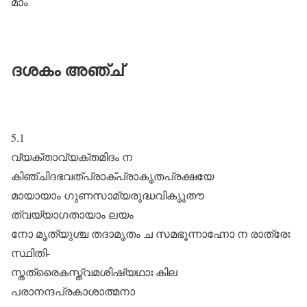
മാം
ദശകം അഞ്ച്
5.1
വ്യക്താവ്യക്തമിദം ന
കിഞ്ചിദഭവത്പ്രാക്പ്രാകൃതപ്രക്ഷയേ
മായായാം ഗുണസാമ്യരുദ്ധവികൃുതൗ
ത്വയ്യാഗതായാം ലയം
നോ മൃത്യുശ്ച തദാമൃതം ച സമഭൂന്നാഹ്നോ ന രാത്രേഃ
സ്ഥിതി-
സ്തത്രൈകസ്ത്വമശിഷ്യഥാഃ കില
പരാനന്ദപ്രകാശാത്മനാ