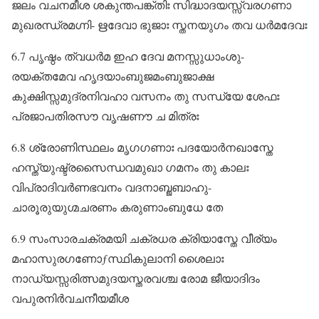
ജലം വചനമീശ ശകുന്തപങ്ക്തിഃ സിദ്ധാദയസ്സ്വരഗണാ
മുഖരന്ധ്രമഗ്നി- ഋദേവാ ഭുജാഃ സ്തനയുഗം തവ ധർമദേവഃ
6.7 പൃഷ്ഠം ത്വധർമ ഇഹ ദേവ മനസ്സുധാംശു-
രയക്തമേവ ഹൃദയാംബുജമംബുജാക്ഷ
കുക്ഷിസ്സമുദ്രനിവഹാ വസനം തു സന്ധ്യേ ശേഫഃ
പ്രജാപതിരസൗ വൃഷണൗ ച മിത്രഃ
6.8 ശ്രോണിസ്ഥലം മൃഗഗണാഃ പദയോർനഖാസ്തേ
ഹസ്ത്യുഷ്ട്രസൈന്ധവമുഖാ ഗമനം തു കാലഃ
വിപ്രാദിവർണഭവനം വദനാബ്ജബാഹു-
ചാരൂരുയുഗ്മചരണം കരുണാംബുധേ തേ
6.9 സംസാരചക്രമയി ചക്രധര ക്രിയാസ്തേ വീര്യം
മഹാസുരഗണോƒസ്ഥികുലാനി ശൈലാഃ
നാഡ്യസ്സരിത്സമുദയസ്തരവശ്ച രോമ ജീയാദിദം
വപുരനിർവചനീയമീശ