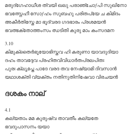
മരുദ്ഗേഹാധീശ ത്വയി ഖലു പരാഞ്ചോƒപി സുഖിനോ
ഭവത്സ്നേഹീ സോƒഹം സുബഹു പരിതപ്യേ ച കിമിദം
അകീർതിസ്തേ മാ ഭൂദ്വരദ ഗദഭാരം പ്രശമയൻ
ഭവത്ഭക്തോത്തംസം ഝടിതി കുരു മാം കംസദമന
3.10
കിമുക്തൈർഭൂയോഭിസ്തവ ഹി കരുണാ യാവദുദിയാ
ദഹം താവദ്ദേവ പ്രഹിതവിവിധാർതപ്രലപിതഃ
പുരഃ ക്ലൃപ്തേ പാദേ വരദ തവ നേഷ്യാമി ദിവസാൻ
യഥാശക്തി വ്യക്തം നതിനുതിനിഷേവാ വിരചയൻ
ദശകം നാല്‌
4.1
കല്യതാം മമ കുരുഷ്വ താവതീം കല്യതേ
ഭവദുപാസനം യയാ