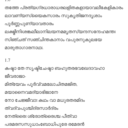
തത്തേ പ്രത്യഗ്രധാരാധരലളിതകളായാവലീകേളികാരം
ലാവണ്യസ്യൈകസാരം സുകൃതിജനദൃശാം
പൂർ‌ണ്ണപുണ്യാവതാരം
ലക്ഷ്മീനിഃശങ്കലീലാനിലയനമമൃതസ്യന്ദസന്ദേഹമന്തഃ
സിഞ്ചത് സഞ്ചിന്തകാനാം വപുരനുകുലയേ
മാരുതാഗാരനാഥഃ.
1.7
കഷ്ടാ ‍തേ സൃഷ്ടിചേഷ്ടാ ബഹുതരഭവഖേദാവഹാ
ജീവരാജാ-
മിത്യേവം പൂർ‌വ്വമലോചിതമജിത,
മയാനൈവമദ്യാഭിജാനേ
നോ ചേജ്ജീവാഃ കഥം വാ മധുരതരമിദം
ത്വദ്വപുശ്ചിദ്രസാർ‌ദ്രം
നേത്രൈഃ ശ്രോത്രൈശ്ച പീത്വാ
പരമരസസുധാംബോധിപുരേ രമേരൻ