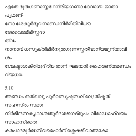
ഏതേ ഭൂതഗണാസ്തഥേന്ദ്രിയഗണാ ദേവാശ്ച ജാതാ
പൃഥങ്ങ്‌-
നോ ശേകുർഭുവനാണ്ഡനിർമിതിവിധൗ
ദേവൈരമീഭിസ്തദാ
ത്വം
നാനാവിധസൂക്തിഭിർനുതഗുണസ്തത്വാന്യമൂന്യാവി
ശം-
ശ്ചേഷ്ടാശക്തിമുദീര്യ താനി ഘടയൻ ഹൈരണ്യമണ്ഡം
വ്യധാഃ
5.10
അണ്ഡം തത്ഖലു പൂർവസൃഷ്ടസലിലേƒതിഷ്ഠത്‌
സഹസ്രം സമാഃ
നിർഭിന്ദന്നകൃഥാശ്ചതുർദശജഗദ്രൂപം വിരാഡാഹ്വയം
സാഹസ്രൈഃ
കരപാദമൂർദ്ധനിവഹൈർനിശ്ശേഷജീവാത്മകോ