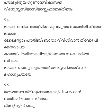
പ്രാദുർഭൂയ ഗുണാന്വികാസ്യ
വിദധുസ്തസ്യാസ്യാസ്സഹായക്രിയാം
5.4
മായാസന്നിഹിതോƒപ്രവിഷ്ടവപുഷാ സാക്ഷീതി ഗീതോ
ഭവാൻ
ഭേദൈസ്താം പ്രതിബിംബതോ വിവിശിവാൻ ജീവോƒപി
നൈവാപരഃ
കാലാദിപ്രതിബോധിതാƒഥ ഭവതാ സംചോദിതാ ച
സ്വയം
മായാ സ ഖലു ബുദ്ധിതത്വമസൃജദ്യോƒസൗ
മഹാനുച്യതേ
5.5
തത്രാസൗ ത്രിഗുണാത്മകോƒപി ച മഹാൻ
സത്വപ്രധാനഃ സ്വയം
ജീവേƒസ്മിൻ ഖലു