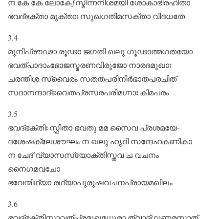
ന കേ കേ ലോകേƒസ്മിന്നനിശമയി ശോകാഭിരഹിതാ
ഭവദ്ഭക്താ മുക്താഃ സുഖഗതിമസക്താ വിദധതേ
3.4
മുനിപ്രൗഢാ രൂഢാ ജഗതി ഖലു ഗൂഢാത്മഗതയോ
ഭവത്പാദാംഭോജസ്മരണവിരുജോ നാരദമുഖാഃ
ചരന്തീശ സ്വൈരം സതതപരിനിർഭാതപരചിത്‌-
സദാനന്ദാദ്വൈതപ്രസരപരിമഗ്നാഃ കിമപരം
3.5
ഭവദ്ഭക്തിഃ സ്ഫീതാ ഭവതു മമ സൈവ പ്രശമയേ-
ദശേഷക്ലേശൗഘം ന ഖലു ഹൃദി സന്ദേഹകണികാ
ന ചേദ്‌ വ്യാസസ്യോക്തിസ്തവ ച വചനം
നൈഗമവചോ
ഭവേന്മിഥ്യാ രഥ്യാപുരുഷവചനപ്രായമഖിലം
3.6
ഭവദ്ഭക്തിസ്താവത്പ്രമുഖമധുരാ ത്വാദ്ഗുണരസാത്‌