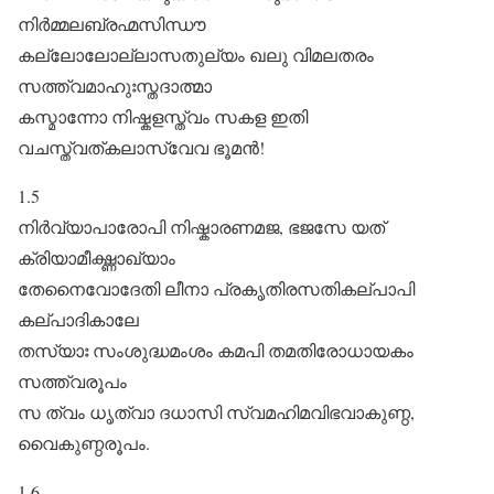
നിർ‌മ്മലബ്രഹ്മസിന്ധൗ
കല്ലോലോല്ലാസതുല്യം ഖലു വിമലതരം
സത്ത്വമാഹുഃസ്തദാത്മാ
കസ്മാന്നോ നിഷ്കളസ്ത്വം സകള ഇതി
വചസ്ത്വത്കലാസ്വേവ ഭൂമൻ!
1.5
നിർവ്യാപാരോപി നിഷ്കാരണമജ, ഭജസേ യത്
ക്രിയാമീക്ഷ്ണാഖ്യാം
തേനൈവോദേതി ലീനാ പ്രകൃതിരസതികല്പാപി
കല്പാദികാലേ
തസ്യാഃ സംശുദ്ധമംശം കമപി തമതിരോധായകം
സത്ത്വരൂപം
സ ത്വം ധൃത്വാ ദധാസി സ്വമഹിമവിഭവാകുണ്ഠ,
വൈകുണ്ഠരൂപം.
1.6