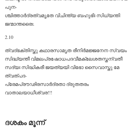
പുന-
ശ്ചിത്താർദ്രത്വമൃതേ വിചിന്ത്യ ബഹുഭിഃ സിധ്യന്തി
ജന്മാന്തരൈഃ.
2.10
ത്വദ്ഭക്തിസ്തു കഥാരസാമൃത രീനിർമജ്ജനേന സ്വയം
സിദ്ധ്യന്തീ വിമലപ്രഷോധപദവീമക്ലേശതസ്തന്വതീ
സദ്യഃ സിദ്ധികരീ ജയത്യയി വിഭോ സൈവാസ്തു മേ
ത്വത്പദ-
പ്രേമപ്രൗഢിരസാർദ്രതാ ദ്രുതതരം
വാതാലയാധീശ്വര!!!
ദശകം മൂന്ന്