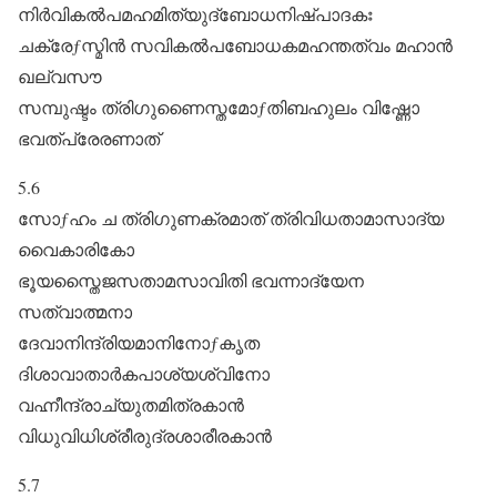
നിർവികൽപമഹമിത്യുദ്ബോധനിഷ്പാദകഃ
ചക്രേƒസ്മിൻ സവികൽപബോധകമഹന്തത്വം മഹാൻ
ഖല്വസൗ
സമ്പുഷ്ടം ത്രിഗുണൈസ്തമോƒതിബഹുലം വിഷ്ണോ
ഭവത്പ്രേരണാത്‌
5.6
സോƒഹം ച ത്രിഗുണക്രമാത്‌ ത്രിവിധതാമാസാദ്യ
വൈകാരികോ
ഭൂയസ്തൈജസതാമസാവിതി ഭവന്നാദ്യേന
സത്വാത്മനാ
ദേവാനിന്ദ്രിയമാനിനോƒകൃത
ദിശാവാതാർകപാശ്യശ്വിനോ
വഹ്നീന്ദ്രാച്യുതമിത്രകാൻ
വിധുവിധിശ്രീരുദ്രശാരീരകാൻ
5.7