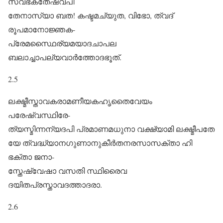
സ്വഭക്തേഷ്വപി
തേനാസ്യാ ബത! കഷ്ടമച്യുത, വിഭോ, ത്വദ്
രൂപമാനോജ്ഞക-
പ്രേമസ്ഥൈര്യമയാദചാപല
ബലാച്ചാപല്യവാർത്തോദഭൂത്.
2.5
ലക്ഷ്മീസ്താവകരാമണീയകഹൃതൈവേയം
പരേഷ്വസ്ഥിരേ-
ത്യസ്മിന്നന്യദപി പ്രമാണമധുനാ വക്ഷ്യാമി ലക്ഷ്മീപതേ
യേ ത്വദ്ധ്യാനഗുണാനുകീർതനരസാസക്താ ഹി
ഭക്താ ജനാ-
സ്തേഷ്വേഷാ വസതി സ്ഥിരൈവ
ദയിതപ്രസ്താവദത്താദരാ.
2.6