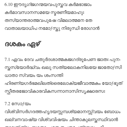
6.10 ഈദൃഗ്ജഗന്മയവപുസ്തവ കർമഭാജാം
കർമാവസാനസമയേ സ്മരണീയമാഹുഃ
തസ്യാന്തരാത്മവപുഷേ വിമലാത്മനേ തേ
വാതാലയാധിപ നമോƒസ്തു നിരുന്ധി രോഗാൻ
ദശകം ഏഴ്
7.1 ഏവം ദേവ ചതുർദശാത്മകജഗദ്രൂപേണ ജാതഃ പുന-
സ്തസ്യോർദ്ധ്വം ഖലു സത്യലോകനിലയേ ജാതോƒസി
ധാതാ സ്വയം യം ശംസന്തി
ഹിരണ്യഗർഭമഖിലത്രൈലോക്യജീവാത്മകം യോƒഭൂത്‌
സ്ഫീതരജോവികാരവികസന്നാനാസിസൃക്ഷാരസഃ
7.2 സോƒയം
വിശ്വിസർഗദത്തഹൃദയസ്സമ്പശ്യമാനസ്സ്വയം ബോധം
ഖല്വനവാഷ്യ വിശ്വവിഷയം ചിന്താകുലസ്തസ്ഥിവാൻ