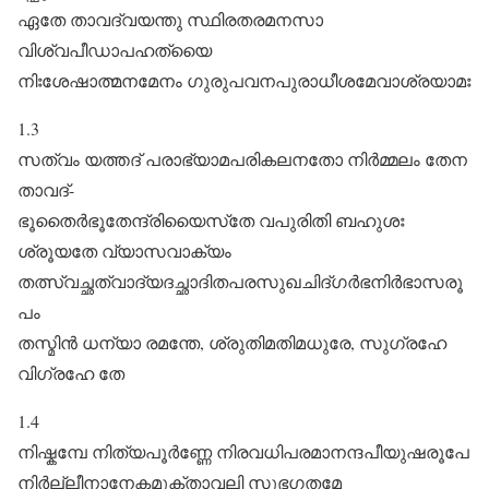
ഏതേ താവദ്വയന്തു സ്ഥിരതരമനസാ
വിശ്വപീഡാപഹത്യൈ
നിഃശേഷാത്മനമേനം ഗുരുപവനപുരാധീശമേവാശ്രയാമഃ
1.3
സത്വം യത്തദ് പരാഭ്യാമപരികലനതോ നിർമ്മലം തേന
താവദ്-
ഭൂതൈർഭൂതേന്ദ്രിയൈസ്‌തേ വപുരിതി ബഹുശഃ
ശ്രൂയതേ വ്യാസവാക്യം
തത്സ്വച്ഛത്വാദ്യദച്ഛാദിതപരസുഖചിദ്ഗർഭനിർഭാസരൂ
പം
തസ്മിൻ ധന്യാ രമന്തേ, ശ്രുതിമതിമധുരേ, സുഗ്രഹേ
വിഗ്രഹേ തേ
1.4
നിഷ്കമ്പേ നിത്യപൂർ‌ണ്ണേ നിരവധിപരമാനന്ദപീയുഷരൂപേ
നിർല്ലീനാനേകമുക്താവലി സുഭഗതമേ