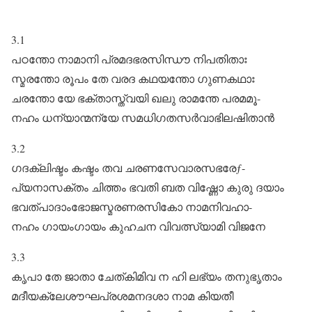
3.1
പഠന്തോ നാമാനി പ്രമദഭരസിന്ധൗ നിപതിതാഃ
സ്മരന്തോ രൂപം തേ വരദ കഥയന്തോ ഗുണകഥാഃ
ചരന്തോ യേ ഭക്താസ്ത്വയി ഖലു രാമന്തേ പരമമൂ-
നഹം ധന്യാന്മന്യേ സമധിഗതസർവാഭിലഷിതാൻ
3.2
ഗദക്ലിഷ്ടം കഷ്ടം തവ ചരണസേവാരസഭരേƒ-
പ്യനാസക്തം ചിത്തം ഭവതി ബത വിഷ്ണോ കുരു ദയാം
ഭവത്പാദാംഭോജസ്മരണരസികോ നാമനിവഹാ-
നഹം ഗായംഗായം കുഹചന വിവത്സ്യാമി വിജനേ
3.3
കൃപാ തേ ജാതാ ചേത്കിമിവ ന ഹി ലഭ്യം തനുഭൃതാം
മദീയക്ലേശൗഘപ്രശമനദശാ നാമ കിയതീ