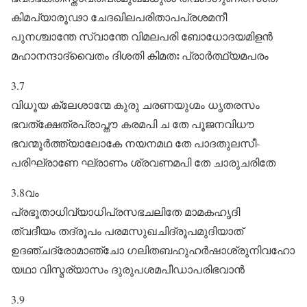
കിമപ്യാരൂഢാ ചേദഖിലപരിതാപപ്രശമനീ
പുനശ്ചാന്തേ സ്വാന്തേ വിമലപരി ബോധോദയമിളൻ
മഹാനന്ദാദ്വൈതം ദിശതി കിമതഃ പ്രാർത്ഥ്യമപരം
3.7
വിധൂയ ക്ലേശാന്മേ കുരു ചരണയുഗ്മം ധൃതരസം
ഭവത്ക്ഷേത്രപ്രാപ്തൗ കരമപി ച തേ പൂജനവിധൗ
ഭവന്മൂർത്ത്യാലോകേ നയനമഥ തേ പാദതുലസീ-
പരിഘ്രാണേ ഘ്രാണം ശ്രവണമപി തേ ചാരുചരിതേ
3.8വം
പ്രഭൂതാധിവ്യാധിപ്രസഭചലിതേ മാമകഹൃദി
ത്വദീയം തദ്രൂപം പരമസുഖചിദ്രൂപമുദിയാത്‌
ഉദഞ്ചദ്രോമാഞ്ചോ ഗലിതബഹുഹർഷാശ്രുനിവഹോ
യഥാ വിസ്മര്യാസം ദുരുപശമപീഡാപരിഭവാൻ
3.9