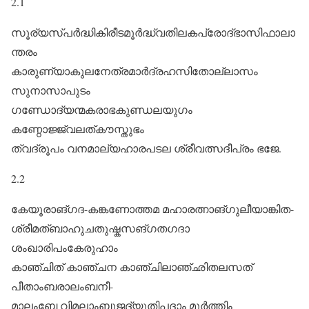
2.1
സൂര്യസ്പർദ്ധികിരീടമൂർദ്ധ്വതിലകപ്രോദ്‌ഭാസിഫാലാ
ന്തരം
കാരുണ്യാകുലനേത്രമാർദ്രഹസിതോല്ലാസം
സുനാസാപുടം
ഗണ്ഡോദ്യന്മകരാഭകുണ്ഡലയുഗം
കണ്ഠോജ്ജ്വലത്കൗസ്തുഭം
ത്വദ്രൂ‍പം വനമാല്യഹാരപടല ശ്രീവത്സദീപ്രം ഭജേ.
2.2
കേയൂരാങ്ഗദ-കങ്കണോത്തമ മഹാരത്നാങ്ഗുലീയാങ്കിത-
ശ്രീമത്ബാഹുചതുഷ്കസങ്ഗതഗദാ
ശംഖാരിപംകേരുഹാം
കാഞ്ചിത് കാഞ്ചന കാഞ്ചിലാഞ്‌ഛിതലസത്
പീതാംബരാലംബനീ-
മാലംബേ വിമലാംബുജദ്യുതിപദാം മൂർത്തിം