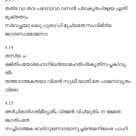
തത്ര വാ തവ പദേƒഥവാ വസൻ പ്രാകൃതപ്രളയ ഏതി
മുക്തതാം
സ്വേച്ഛയാ ഖലു പുരാƒപി മുച്യതേ സംവിഭിദ്യ
ജഗദണ്ഡമോജസാ
4.14
തസ്യ ച
ക്ഷിതിപയോമഹോനിലദ്യോമഹത്പ്രകൃതിസപ്തകാവൃ
തീഃ
തത്തദാത്മകതയാ വിശൻ സുഖീ യാതി തേ പദമനാവൃതം
വിഭോ
4.15
അർചിരാദിഗതിമീദൃശീം വ്രജൻ വിച്യുതിം ന ഭജതേ
ജഗത്പതേ
സച്ചിദാത്മക ഭവദ്ഗുണോദയാനുച്ചരന്തമനിലേശ പാഹി