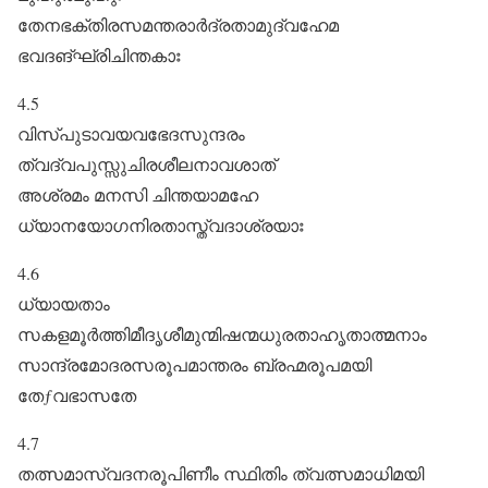
തേനഭക്തിരസമന്തരാർദ്രതാമുദ്വഹേമ
ഭവദങ്ഘ്രിചിന്തകാഃ
4.5
വിസ്പുടാവയവഭേദസുന്ദരം
ത്വദ്വപുസ്സുചിരശീലനാവശാത്‌
അശ്രമം മനസി ചിന്തയാമഹേ
ധ്യാനയോഗനിരതാസ്ത്വദാശ്രയാഃ
4.6
ധ്യായതാം
സകളമൂർത്തിമീദൃശീമുന്മിഷന്മധുരതാഹൃതാത്മനാം
സാന്ദ്രമോദരസരൂപമാന്തരം ബ്രഹ്മരൂപമയി
തേƒവഭാസതേ
4.7
തത്സമാസ്വദനരൂപിണീം സ്ഥിതിം ത്വത്സമാധിമയി