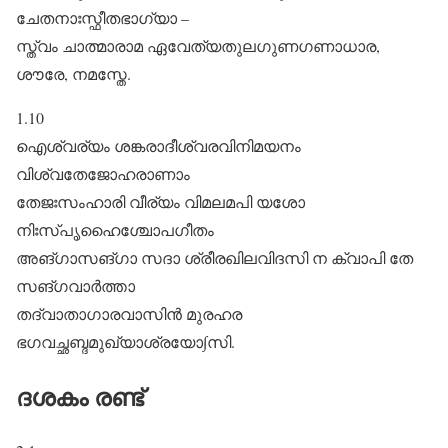
ചേതനാഃസ്ഫീതഭാഗ്യാ –
സ്ത്വം ചാത്മാരാമ ഏവേത്യതുലഗുണഗണാധാര,
ശൗരേ, നമസ്തേ.
1.10
ഐശ്വര്യം ശങ്കരാദീശ്വരവിനിമയനം
വിശ്വതേജോഹരാണാം
തേജഃസംഹാരി വീര്യം വിമലമപി യശോ
നിഃസ്പൃഹൈശ്ചോപഗീതം
അങ്ഗാസങ്ഗാ സദാ ശ്രീരഖിലവിദസി ന ക്വാപി തേ
സങ്ഗവാർത്താ
തദ്വാതാഗാരവാസിൻ മുരഹര
ഭഗവച്ഛബ്ദമുഖ്യാശ്രയോ∫സി.
ദശകം രണ്ട്