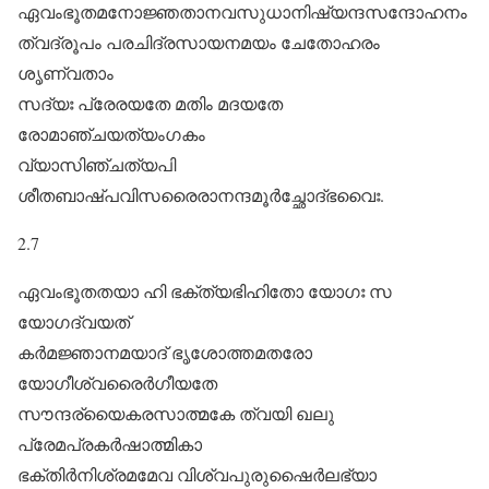
ഏവംഭൂതമനോജ്ഞതാനവസുധാനിഷ്യന്ദസന്ദോഹനം
ത്വദ്രൂപം പരചിദ്രസായനമയം ചേതോഹരം
ശൃണ്വതാം
സദ്യഃ പ്രേരയതേ മതിം മദയതേ
രോമാഞ്ചയത്യംഗകം
വ്യാസിഞ്ചത്യപി
ശീതബാഷ്പവിസരൈരാനന്ദമൂർച്ഛോദ്ഭവൈഃ.
2.7
ഏവംഭൂതതയാ ഹി ഭക്ത്യഭിഹിതോ യോഗഃ സ
യോഗദ്വയത്‌
കർമജ്ഞാനമയാദ്‌ ഭൃശോത്തമതരോ
യോഗീശ്വരൈർഗീയതേ
സൗന്ദര്യൈകരസാത്മകേ ത്വയി ഖലു
പ്രേമപ്രകർഷാത്മികാ
ഭക്തിർനിശ്രമമേവ വിശ്വപുരുഷൈർലഭ്യാ