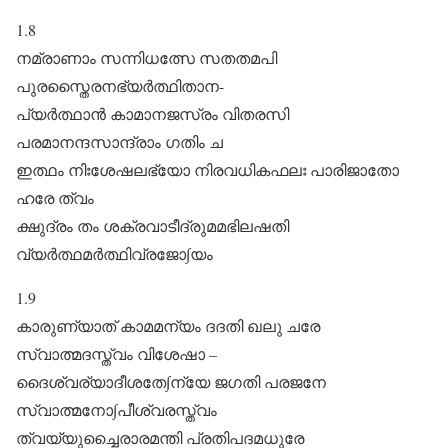
1.8
നമ്രാണാം സന്നിധത്സേ സതതമപി
പുരസ്തൈരനഭ്യർത്ഥിതാന-
പ്യർ‌ത്ഥാൻ കാമാനജസ്രം വിതരസി
പരമാനന്ദസാന്ദ്രാം ഗതിം ച
ഇത്ഥം നിഃശേഷലഭ്യോ നിരവധികഫലഃ പാരിജാതോ
ഹരേ ത്വം
ക്ഷുദ്രം തം ശക്രവാടീദ്രുമമഭിലഷതി
വ്യർത്ഥമർത്ഥിവ്രജോ∫യം
1.9
കാരുണ്യാത് കാമമന്യം ദദതി ഖലു ചരേ
സ്വാത്മദസ്ത്വം വിശേഷാ –
ദൈശ്വര്യാദീശതേ∫ന്യേ ജഗതി പരജനേ
സ്വാത്മനോ∫പീശ്വരസ്ത്വം
ത്വയ്യുച്ചൈരാരമന്തി പ്രതിപദമധുരേ