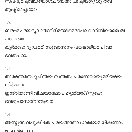
സ്പഷ്ടമഷ്ടവിധയോഗചര്യയാ പുഷ്ടയാ//ƒശു തവ
തുഷ്ടിമാപ്നുയാം
4.2
ബ്രഹ്മചര്യദൃഢതാദിഭിര്യമൈരാപ്ലവാദിനിയമൈശ്ച
പാവിതാഃ
കുർമഹേ ദൃഢമമീ സുഖാസനം പങ്കജാദ്യമപി വാ
ഭവത്പരാഃ
4.3
താരമന്തരനുചിന്ത്യ സന്തതം പ്രാണവായുമഭിയമ്യ
നിർമലാഃ
ഇന്ദ്രിയാണി വിഷയാദഥാപഹൃത്യാ//ƒസ്മഹേ
ഭവദുപാസനോന്മുഖാഃ
4.4
അസ്ഫുടേ വപുഷി തേ പ്രയത്നതോ ധാരയേമ ധിഷണാം
മുഹുർമുഹുഃ