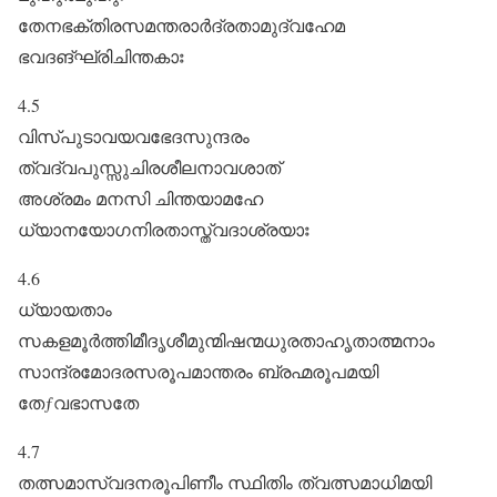
തേനഭക്തിരസമന്തരാർദ്രതാമുദ്വഹേമ
ഭവദങ്ഘ്രിചിന്തകാഃ
4.5
വിസ്പുടാവയവഭേദസുന്ദരം
ത്വദ്വപുസ്സുചിരശീലനാവശാത്‌
അശ്രമം മനസി ചിന്തയാമഹേ
ധ്യാനയോഗനിരതാസ്ത്വദാശ്രയാഃ
4.6
ധ്യായതാം
സകളമൂർത്തിമീദൃശീമുന്മിഷന്മധുരതാഹൃതാത്മനാം
സാന്ദ്രമോദരസരൂപമാന്തരം ബ്രഹ്മരൂപമയി
തേƒവഭാസതേ
4.7
തത്സമാസ്വദനരൂപിണീം സ്ഥിതിം ത്വത്സമാധിമയി