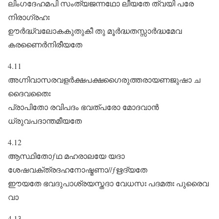
ലിംഗദേഹമപി സംത്യജന്നഥോ ലീയതേ ത്വയി പരേ
നിരാഗ്രഹഃ
ഊർദ്ധ്വലോകകുതുകീ തു മൂർദ്ധതസ്സാർദ്ധമേവ
കരണൈർനിരീയതേ
4.11
അഗ്നിവാസരവളർക്ഷപക്ഷഗൈരുത്തരായണജുഷാ ച
ദൈവതൈഃ
പ്രാപിതോ രവിപദം ഭവത്പരോ മോദവാൻ
ധ്രുവപദാന്തമീയതേ
4.12
ആസ്ഥിതോƒഥ മഹരാലയേ യദാ
ശേഷവക്ത്രദഹനോഷ്മണാ//ƒഋദ്യതേ
ഈയതേ ഭവദുപാശ്രയസ്തദാ വേധസഃ പദമതഃ പുരൈവ
വാ
4.13