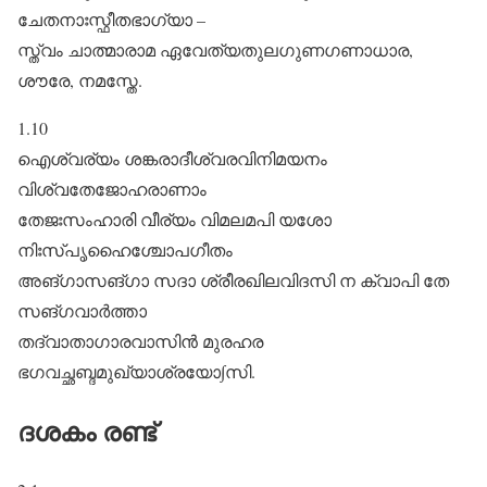
ചേതനാഃസ്ഫീതഭാഗ്യാ –
സ്ത്വം ചാത്മാരാമ ഏവേത്യതുലഗുണഗണാധാര,
ശൗരേ, നമസ്തേ.
1.10
ഐശ്വര്യം ശങ്കരാദീശ്വരവിനിമയനം
വിശ്വതേജോഹരാണാം
തേജഃസംഹാരി വീര്യം വിമലമപി യശോ
നിഃസ്പൃഹൈശ്ചോപഗീതം
അങ്ഗാസങ്ഗാ സദാ ശ്രീരഖിലവിദസി ന ക്വാപി തേ
സങ്ഗവാർത്താ
തദ്വാതാഗാരവാസിൻ മുരഹര
ഭഗവച്ഛബ്ദമുഖ്യാശ്രയോ∫സി.
ദശകം രണ്ട്