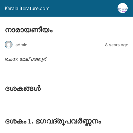
Keralaliterature.com
നാരായണീയം
admin
8 years ago
രചന:
മേല്പത്തൂര്‍
ദശകങ്ങൾ
ദശകം 1. ഭഗവദ്‌രൂപവർണ്ണനം