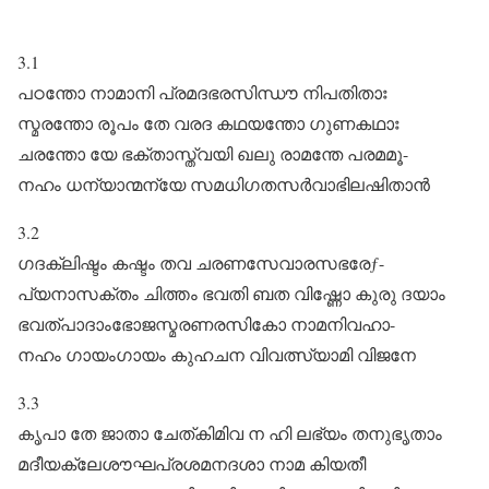
3.1
പഠന്തോ നാമാനി പ്രമദഭരസിന്ധൗ നിപതിതാഃ
സ്മരന്തോ രൂപം തേ വരദ കഥയന്തോ ഗുണകഥാഃ
ചരന്തോ യേ ഭക്താസ്ത്വയി ഖലു രാമന്തേ പരമമൂ-
നഹം ധന്യാന്മന്യേ സമധിഗതസർവാഭിലഷിതാൻ
3.2
ഗദക്ലിഷ്ടം കഷ്ടം തവ ചരണസേവാരസഭരേƒ-
പ്യനാസക്തം ചിത്തം ഭവതി ബത വിഷ്ണോ കുരു ദയാം
ഭവത്പാദാംഭോജസ്മരണരസികോ നാമനിവഹാ-
നഹം ഗായംഗായം കുഹചന വിവത്സ്യാമി വിജനേ
3.3
കൃപാ തേ ജാതാ ചേത്കിമിവ ന ഹി ലഭ്യം തനുഭൃതാം
മദീയക്ലേശൗഘപ്രശമനദശാ നാമ കിയതീ