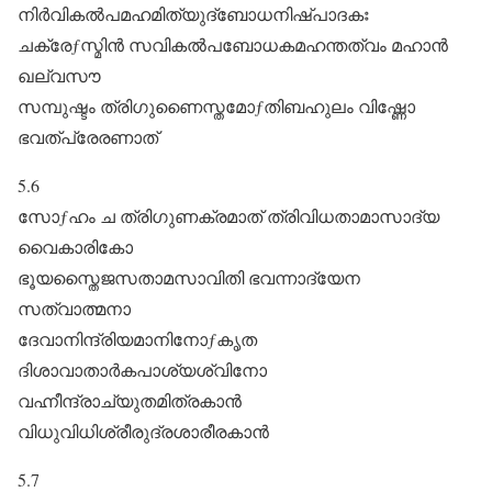
നിർവികൽപമഹമിത്യുദ്ബോധനിഷ്പാദകഃ
ചക്രേƒസ്മിൻ സവികൽപബോധകമഹന്തത്വം മഹാൻ
ഖല്വസൗ
സമ്പുഷ്ടം ത്രിഗുണൈസ്തമോƒതിബഹുലം വിഷ്ണോ
ഭവത്പ്രേരണാത്‌
5.6
സോƒഹം ച ത്രിഗുണക്രമാത്‌ ത്രിവിധതാമാസാദ്യ
വൈകാരികോ
ഭൂയസ്തൈജസതാമസാവിതി ഭവന്നാദ്യേന
സത്വാത്മനാ
ദേവാനിന്ദ്രിയമാനിനോƒകൃത
ദിശാവാതാർകപാശ്യശ്വിനോ
വഹ്നീന്ദ്രാച്യുതമിത്രകാൻ
വിധുവിധിശ്രീരുദ്രശാരീരകാൻ
5.7