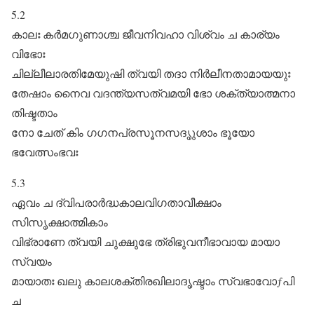
5.2
കാലഃ കർമഗുണാശ്ച ജീവനിവഹാ വിശ്വം ച കാര്യം
വിഭോഃ
ചില്ലീലാരതിമേയുഷി ത്വയി തദാ നിർലീനതാമായയുഃ
തേഷാം നൈവ വദന്ത്യസത്വമയി ഭോ ശക്ത്യാത്മനാ
തിഷ്ടതാം
നോ ചേത്‌ കിം ഗഗനപ്രസൂനസദൃുശാം ഭൂയോ
ഭവേത്സംഭവഃ
5.3
ഏവം ച ദ്വിപരാർദ്ധകാലവിഗതാവീക്ഷാം
സിസൃക്ഷാത്മികാം
വിഭ്രാണേ ത്വയി ചുക്ഷുഭേ ത്രിഭുവനീഭാവായ മായാ
സ്വയം
മായാതഃ ഖലു കാലശക്തിരഖിലാദൃഷ്ടാം സ്വഭാവോƒപി
ച