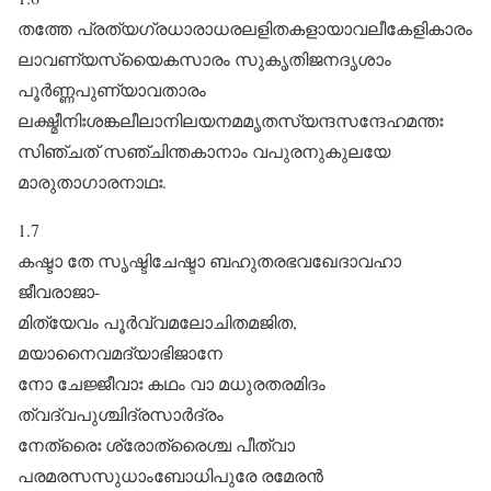
തത്തേ പ്രത്യഗ്രധാരാധരലളിതകളായാവലീകേളികാരം
ലാവണ്യസ്യൈകസാരം സുകൃതിജനദൃശാം
പൂർ‌ണ്ണപുണ്യാവതാരം
ലക്ഷ്മീനിഃശങ്കലീലാനിലയനമമൃതസ്യന്ദസന്ദേഹമന്തഃ
സിഞ്ചത് സഞ്ചിന്തകാനാം വപുരനുകുലയേ
മാരുതാഗാരനാഥഃ.
1.7
കഷ്ടാ ‍തേ സൃഷ്ടിചേഷ്ടാ ബഹുതരഭവഖേദാവഹാ
ജീവരാജാ-
മിത്യേവം പൂർ‌വ്വമലോചിതമജിത,
മയാനൈവമദ്യാഭിജാനേ
നോ ചേജ്ജീവാഃ കഥം വാ മധുരതരമിദം
ത്വദ്വപുശ്ചിദ്രസാർ‌ദ്രം
നേത്രൈഃ ശ്രോത്രൈശ്ച പീത്വാ
പരമരസസുധാംബോധിപുരേ രമേരൻ