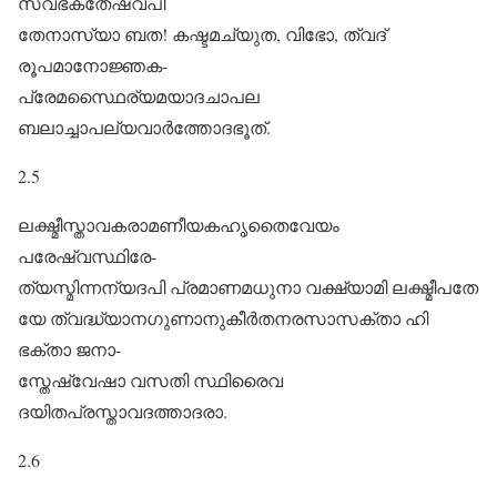
സ്വഭക്തേഷ്വപി
തേനാസ്യാ ബത! കഷ്ടമച്യുത, വിഭോ, ത്വദ്
രൂപമാനോജ്ഞക-
പ്രേമസ്ഥൈര്യമയാദചാപല
ബലാച്ചാപല്യവാർത്തോദഭൂത്.
2.5
ലക്ഷ്മീസ്താവകരാമണീയകഹൃതൈവേയം
പരേഷ്വസ്ഥിരേ-
ത്യസ്മിന്നന്യദപി പ്രമാണമധുനാ വക്ഷ്യാമി ലക്ഷ്മീപതേ
യേ ത്വദ്ധ്യാനഗുണാനുകീർതനരസാസക്താ ഹി
ഭക്താ ജനാ-
സ്തേഷ്വേഷാ വസതി സ്ഥിരൈവ
ദയിതപ്രസ്താവദത്താദരാ.
2.6