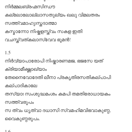
നിർ‌മ്മലബ്രഹ്മസിന്ധൗ
കല്ലോലോല്ലാസതുല്യം ഖലു വിമലതരം
സത്ത്വമാഹുഃസ്തദാത്മാ
കസ്മാന്നോ നിഷ്കളസ്ത്വം സകള ഇതി
വചസ്ത്വത്കലാസ്വേവ ഭൂമൻ!
1.5
നിർവ്യാപാരോപി നിഷ്കാരണമജ, ഭജസേ യത്
ക്രിയാമീക്ഷ്ണാഖ്യാം
തേനൈവോദേതി ലീനാ പ്രകൃതിരസതികല്പാപി
കല്പാദികാലേ
തസ്യാഃ സംശുദ്ധമംശം കമപി തമതിരോധായകം
സത്ത്വരൂപം
സ ത്വം ധൃത്വാ ദധാസി സ്വമഹിമവിഭവാകുണ്ഠ,
വൈകുണ്ഠരൂപം.
1.6