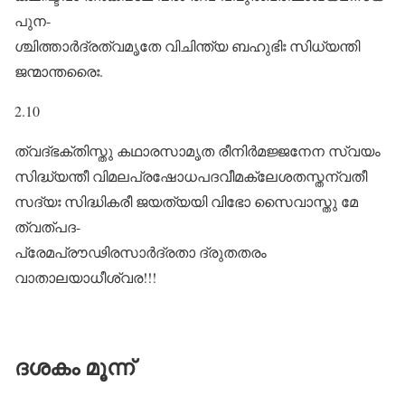
പുന-
ശ്ചിത്താർദ്രത്വമൃതേ വിചിന്ത്യ ബഹുഭിഃ സിധ്യന്തി
ജന്മാന്തരൈഃ.
2.10
ത്വദ്ഭക്തിസ്തു കഥാരസാമൃത രീനിർമജ്ജനേന സ്വയം
സിദ്ധ്യന്തീ വിമലപ്രഷോധപദവീമക്ലേശതസ്തന്വതീ
സദ്യഃ സിദ്ധികരീ ജയത്യയി വിഭോ സൈവാസ്തു മേ
ത്വത്പദ-
പ്രേമപ്രൗഢിരസാർദ്രതാ ദ്രുതതരം
വാതാലയാധീശ്വര!!!
ദശകം മൂന്ന്