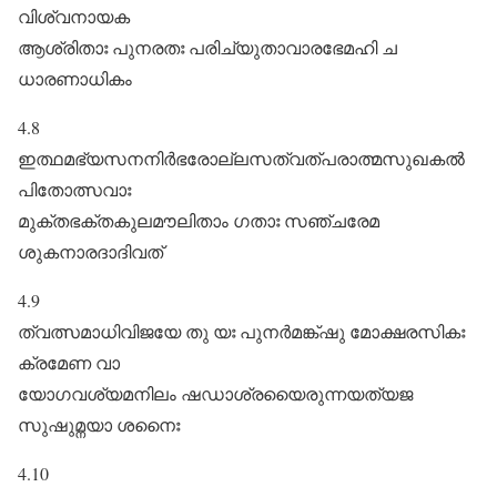
വിശ്വനായക
ആശ്രിതാഃ പുനരതഃ പരിച്യുതാവാരഭേമഹി ച
ധാരണാധികം
4.8
ഇത്ഥമഭ്യസനനിർഭരോല്ലസത്വത്പരാത്മസുഖകൽ
പിതോത്സവാഃ
മുക്തഭക്തകുലമൗലിതാം ഗതാഃ സഞ്ചരേമ
ശുകനാരദാദിവത്‌
4.9
ത്വത്സമാധിവിജയേ തു യഃ പുനർമങ്ക്ഷു മോക്ഷരസികഃ
ക്രമേണ വാ
യോഗവശ്യമനിലം ഷഡാശ്രയൈരുന്നയത്യജ
സുഷുമ്നയാ ശനൈഃ
4.10