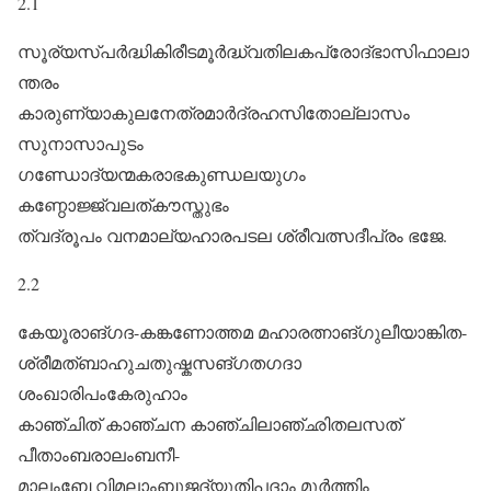
2.1
സൂര്യസ്പർദ്ധികിരീടമൂർദ്ധ്വതിലകപ്രോദ്‌ഭാസിഫാലാ
ന്തരം
കാരുണ്യാകുലനേത്രമാർദ്രഹസിതോല്ലാസം
സുനാസാപുടം
ഗണ്ഡോദ്യന്മകരാഭകുണ്ഡലയുഗം
കണ്ഠോജ്ജ്വലത്കൗസ്തുഭം
ത്വദ്രൂ‍പം വനമാല്യഹാരപടല ശ്രീവത്സദീപ്രം ഭജേ.
2.2
കേയൂരാങ്ഗദ-കങ്കണോത്തമ മഹാരത്നാങ്ഗുലീയാങ്കിത-
ശ്രീമത്ബാഹുചതുഷ്കസങ്ഗതഗദാ
ശംഖാരിപംകേരുഹാം
കാഞ്ചിത് കാഞ്ചന കാഞ്ചിലാഞ്‌ഛിതലസത്
പീതാംബരാലംബനീ-
മാലംബേ വിമലാംബുജദ്യുതിപദാം മൂർത്തിം