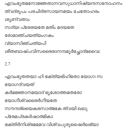
ഏവംഭൂതമനോജ്ഞതാനവസുധാനിഷ്യന്ദസന്ദോഹനം
ത്വദ്രൂപം പരചിദ്രസായനമയം ചേതോഹരം
ശൃണ്വതാം
സദ്യഃ പ്രേരയതേ മതിം മദയതേ
രോമാഞ്ചയത്യംഗകം
വ്യാസിഞ്ചത്യപി
ശീതബാഷ്പവിസരൈരാനന്ദമൂർച്ഛോദ്ഭവൈഃ.
2.7
ഏവംഭൂതതയാ ഹി ഭക്ത്യഭിഹിതോ യോഗഃ സ
യോഗദ്വയത്‌
കർമജ്ഞാനമയാദ്‌ ഭൃശോത്തമതരോ
യോഗീശ്വരൈർഗീയതേ
സൗന്ദര്യൈകരസാത്മകേ ത്വയി ഖലു
പ്രേമപ്രകർഷാത്മികാ
ഭക്തിർനിശ്രമമേവ വിശ്വപുരുഷൈർലഭ്യാ