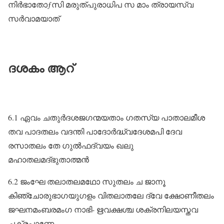
നിർഭാതോƒസി മരുത്പുരാധിപ സ മാം ത്രായസ്വ
സർവാമയാത്‌
ദശകം ആറ്
6.1 ഏവം ചതുർദശജഗന്മയതാം ഗതസ്യ പാതാലമീശ
തവ പാദതലം വദന്തി പാദോർദ്ധ്വദേശമപി ദേവ
രസാതലം തേ ഗുൽഫദ്വയം ഖലു
മഹാതലമദ്ഭുതാത്മൻ
6.2 ജംഘേ തലാതലമഥോ സുതലം ച ജാനൂ
കിഞ്ചോരുഭാഗയുഗളം വിതലാതലേ ദ്വേ ക്ഷോണീതലം
ജഘനമംബരമംഗ നാഭി- ഋവക്ഷശ്ച ശക്രനിലയസ്തവ
ചക്രപാണേ