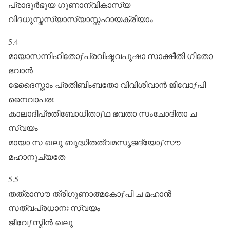
പ്രാദുർഭൂയ ഗുണാന്വികാസ്യ
വിദധുസ്തസ്യാസ്യാസ്സഹായക്രിയാം
5.4
മായാസന്നിഹിതോƒപ്രവിഷ്ടവപുഷാ സാക്ഷീതി ഗീതോ
ഭവാൻ
ഭേദൈസ്താം പ്രതിബിംബതോ വിവിശിവാൻ ജീവോƒപി
നൈവാപരഃ
കാലാദിപ്രതിബോധിതാƒഥ ഭവതാ സംചോദിതാ ച
സ്വയം
മായാ സ ഖലു ബുദ്ധിതത്വമസൃജദ്യോƒസൗ
മഹാനുച്യതേ
5.5
തത്രാസൗ ത്രിഗുണാത്മകോƒപി ച മഹാൻ
സത്വപ്രധാനഃ സ്വയം
ജീവേƒസ്മിൻ ഖലു