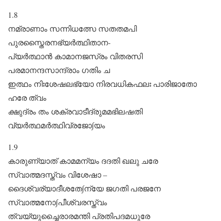
1.8
നമ്രാണാം സന്നിധത്സേ സതതമപി
പുരസ്തൈരനഭ്യർത്ഥിതാന-
പ്യർ‌ത്ഥാൻ കാമാനജസ്രം വിതരസി
പരമാനന്ദസാന്ദ്രാം ഗതിം ച
ഇത്ഥം നിഃശേഷലഭ്യോ നിരവധികഫലഃ പാരിജാതോ
ഹരേ ത്വം
ക്ഷുദ്രം തം ശക്രവാടീദ്രുമമഭിലഷതി
വ്യർത്ഥമർത്ഥിവ്രജോ∫യം
1.9
കാരുണ്യാത് കാമമന്യം ദദതി ഖലു ചരേ
സ്വാത്മദസ്ത്വം വിശേഷാ –
ദൈശ്വര്യാദീശതേ∫ന്യേ ജഗതി പരജനേ
സ്വാത്മനോ∫പീശ്വരസ്ത്വം
ത്വയ്യുച്ചൈരാരമന്തി പ്രതിപദമധുരേ