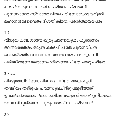
കിമപ്യാരൂഢാ ചേദഖിലപരിതാപപ്രശമനീ
പുനശ്ചാന്തേ സ്വാന്തേ വിമലപരി ബോധോദയമിളൻ
മഹാനന്ദാദ്വൈതം ദിശതി കിമതഃ പ്രാർത്ഥ്യമപരം
3.7
വിധൂയ ക്ലേശാന്മേ കുരു ചരണയുഗ്മം ധൃതരസം
ഭവത്ക്ഷേത്രപ്രാപ്തൗ കരമപി ച തേ പൂജനവിധൗ
ഭവന്മൂർത്ത്യാലോകേ നയനമഥ തേ പാദതുലസീ-
പരിഘ്രാണേ ഘ്രാണം ശ്രവണമപി തേ ചാരുചരിതേ
3.8വം
പ്രഭൂതാധിവ്യാധിപ്രസഭചലിതേ മാമകഹൃദി
ത്വദീയം തദ്രൂപം പരമസുഖചിദ്രൂപമുദിയാത്‌
ഉദഞ്ചദ്രോമാഞ്ചോ ഗലിതബഹുഹർഷാശ്രുനിവഹോ
യഥാ വിസ്മര്യാസം ദുരുപശമപീഡാപരിഭവാൻ
3.9