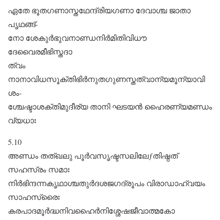
ഏതേ ഭൂതഗണാസ്തഥേന്ദ്രിയഗണാ ദേവാശ്ച ജാതാ
പൃഥങ്ങ്‌-
നോ ശേകുർഭുവനാണ്ഡനിർമിതിവിധൗ
ദേവൈരമീഭിസ്തദാ
ത്വം
നാനാവിധസൂക്തിഭിർനുതഗുണസ്തത്വാന്യമൂന്യാവി
ശം-
ശ്ചേഷ്ടാശക്തിമുദീര്യ താനി ഘടയൻ ഹൈരണ്യമണ്ഡം
വ്യധാഃ
5.10
അണ്ഡം തത്ഖലു പൂർവസൃഷ്ടസലിലേƒതിഷ്ഠത്‌
സഹസ്രം സമാഃ
നിർഭിന്ദന്നകൃഥാശ്ചതുർദശജഗദ്രൂപം വിരാഡാഹ്വയം
സാഹസ്രൈഃ
കരപാദമൂർദ്ധനിവഹൈർനിശ്ശേഷജീവാത്മകോ