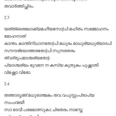
തവാർത്തിച്ഛിദം.
2.3
യത്‌ത്രൈലോക്യമഹീയസോ∫പി മഹിതം സമ്മോഹനം
മോഹനാത്‌
കാന്തം കാന്തിനിധാനതോ∫പി മധുരം മാധുര്യധുര്യാദപി
സൗന്ദര്യോത്തരതോ∫പി സുന്ദരതരം
ത്വദ്രൂപമാശ്ചര്യതോ∫-
പ്യാശ്ചര്യം ഭുവനേ ന കസ്യ കുതുകം പുഷ്ണാതി
വിഷ്ണോ വിഭോ.
2.4
തത്താദൃങ്ങ് മധുരാത്മകം തവ വപുസ്സംപ്രാപ്യ
സംപന്മയീ
സാ ദേവീ പരമോത്സുകാ ചിരതരം നാസ്തേ