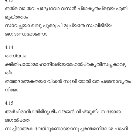
തത്ര വാ തവ പദേƒഥവാ വസൻ പ്രാകൃതപ്രളയ ഏതി
മുക്തതാം
സ്വേച്ഛയാ ഖലു പുരാƒപി മുച്യതേ സംവിഭിദ്യ
ജഗദണ്ഡമോജസാ
4.14
തസ്യ ച
ക്ഷിതിപയോമഹോനിലദ്യോമഹത്പ്രകൃതിസപ്തകാവൃ
തീഃ
തത്തദാത്മകതയാ വിശൻ സുഖീ യാതി തേ പദമനാവൃതം
വിഭോ
4.15
അർചിരാദിഗതിമീദൃശീം വ്രജൻ വിച്യുതിം ന ഭജതേ
ജഗത്പതേ
സച്ചിദാത്മക ഭവദ്ഗുണോദയാനുച്ചരന്തമനിലേശ പാഹി