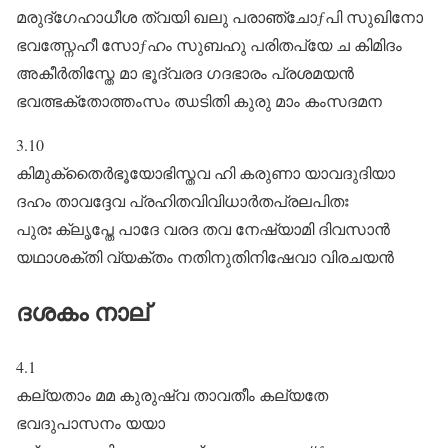
മരുദ്ഗേഹാധീശ ത്വയി ഖലു പരാഞ്ചോƒപി സുഖിനോ
ഭവത്സ്നേഹീ സോƒഹം സുബഹു പരിതപ്യേ ച കിമിദം
അകീർതിസ്തേ മാ ഭൂദ്വരദ ഗദഭാരം പ്രശമയൻ
ഭവത്ഭക്തോത്തംസം ഝടിതി കുരു മാം കംസദമന
3.10
കിമുക്തൈർഭൂയോഭിസ്തവ ഹി കരുണാ യാവദുദിയാ
ദഹം താവദ്ദേവ പ്രഹിതവിവിധാർതപ്രലപിതഃ
പുരഃ ക്ലൃപ്തേ പാദേ വരദ തവ നേഷ്യാമി ദിവസാൻ
യഥാശക്തി വ്യക്തം നതിനുതിനിഷേവാ വിരചയൻ
ദശകം നാല്‌
4.1
കല്യതാം മമ കുരുഷ്വ താവതീം കല്യതേ
ഭവദുപാസനം യയാ