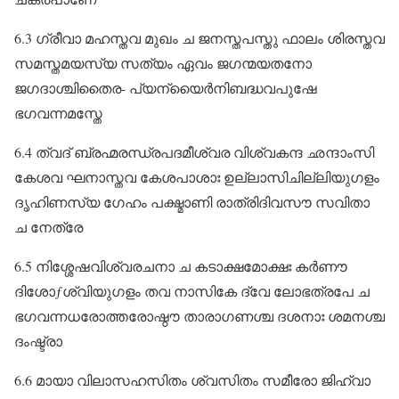
6.3 ഗ്രീവാ മഹസ്തവ മുഖം ച ജനസ്തപസ്തു ഫാലം ശിരസ്തവ
സമസ്തമയസ്യ സത്യം ഏവം ജഗന്മയതനോ
ജഗദാശ്ചിതൈര- പ്യന്യൈർനിബദ്ധവപുഷേ
ഭഗവന്നമസ്തേ
6.4 ത്വദ്‌ ബ്രഹ്മരന്ധ്രപദമീശ്വര വിശ്വകന്ദ ഛന്ദാംസി
കേശവ ഘനാസ്തവ കേശപാശാഃ ഉല്ലാസിചില്ലിയുഗളം
ദൃഹിണസ്യ ഗേഹം പക്ഷ്മാണി രാത്രിദിവസൗ സവിതാ
ച നേത്രേ
6.5 നിശ്ശേഷവിശ്വരചനാ ച കടാക്ഷമോക്ഷഃ കർണൗ
ദിശോƒശ്വിയുഗളം തവ നാസികേ ദ്വേ ലോഭത്രപേ ച
ഭഗവന്നധരോത്തരോഷ്ഠൗ താരാഗണശ്ച ദശനാഃ ശമനശ്ച
ദംഷ്ട്രാ
6.6 മായാ വിലാസഹസിതം ശ്വസിതം സമീരോ ജിഹ്വാ