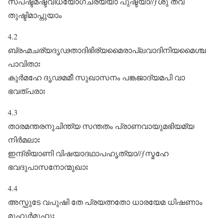
സ്പഷ്ടമഷ്ടവിധയോഗചര്യയാ പുഷ്ടയാ//ƒശു തവ
തുഷ്ടിമാപ്നുയാം
4.2
ബ്രഹ്മചര്യദൃഢതാദിഭിര്യമൈരാപ്ലവാദിനിയമൈശ്ച
പാവിതാഃ
കുർമഹേ ദൃഢമമീ സുഖാസനം പങ്കജാദ്യമപി വാ
ഭവത്പരാഃ
4.3
താരമന്തരനുചിന്ത്യ സന്തതം പ്രാണവായുമഭിയമ്യ
നിർമലാഃ
ഇന്ദ്രിയാണി വിഷയാദഥാപഹൃത്യാ//ƒസ്മഹേ
ഭവദുപാസനോന്മുഖാഃ
4.4
അസ്ഫുടേ വപുഷി തേ പ്രയത്നതോ ധാരയേമ ധിഷണാം
മുഹുർമുഹുഃ