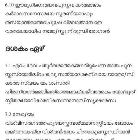
6.10 ഈദൃഗ്ജഗന്മയവപുസ്തവ കർമഭാജാം
കർമാവസാനസമയേ സ്മരണീയമാഹുഃ
തസ്യാന്തരാത്മവപുഷേ വിമലാത്മനേ തേ
വാതാലയാധിപ നമോƒസ്തു നിരുന്ധി രോഗാൻ
ദശകം ഏഴ്
7.1 ഏവം ദേവ ചതുർദശാത്മകജഗദ്രൂപേണ ജാതഃ പുന-
സ്തസ്യോർദ്ധ്വം ഖലു സത്യലോകനിലയേ ജാതോƒസി
ധാതാ സ്വയം യം ശംസന്തി
ഹിരണ്യഗർഭമഖിലത്രൈലോക്യജീവാത്മകം യോƒഭൂത്‌
സ്ഫീതരജോവികാരവികസന്നാനാസിസൃക്ഷാരസഃ
7.2 സോƒയം
വിശ്വിസർഗദത്തഹൃദയസ്സമ്പശ്യമാനസ്സ്വയം ബോധം
ഖല്വനവാഷ്യ വിശ്വവിഷയം ചിന്താകുലസ്തസ്ഥിവാൻ