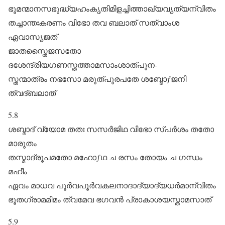
ഭൂമന്മാനസഭുദ്ധ്യഹംകൃതിമിളച്ചിത്താഖ്യവൃത്യന്വിതം
തച്ചാന്തഃകരണം വിഭോ തവ ബലാത്‌ സത്വാംശ
ഏവാസൃജത്‌
ജാതസ്തൈജസതോ
ദശേന്ദ്രിയഗണസ്തത്താമസാംശാത്പുന-
സ്തന്മാത്രം നഭസോ മരുത്പുരപതേ ശബ്ദോƒജനി
ത്വദ്ബലാത്‌
5.8
ശബ്ദാദ്‌ വ്യോമ തതഃ സസർജിഥ വിഭോ സ്പർശം തതോ
മാരുതം
തസ്മാദ്രൂപമതോ മഹോƒഥ ച രസം തോയം ച ഗന്ധം
മഹീം
ഏവം മാധവ പൂർവപൂർവകലനാദാദ്യാദ്യധർമാന്വിതം
ഭൂതഗ്രാമമിമം ത്വമേവ ഭഗവൻ പ്രാകാശയസ്താമസാത്‌
5.9