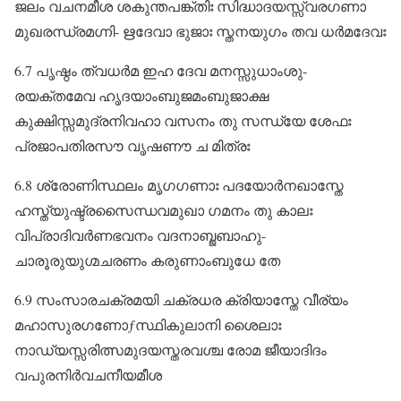
ജലം വചനമീശ ശകുന്തപങ്ക്തിഃ സിദ്ധാദയസ്സ്വരഗണാ
മുഖരന്ധ്രമഗ്നി- ഋദേവാ ഭുജാഃ സ്തനയുഗം തവ ധർമദേവഃ
6.7 പൃഷ്ഠം ത്വധർമ ഇഹ ദേവ മനസ്സുധാംശു-
രയക്തമേവ ഹൃദയാംബുജമംബുജാക്ഷ
കുക്ഷിസ്സമുദ്രനിവഹാ വസനം തു സന്ധ്യേ ശേഫഃ
പ്രജാപതിരസൗ വൃഷണൗ ച മിത്രഃ
6.8 ശ്രോണിസ്ഥലം മൃഗഗണാഃ പദയോർനഖാസ്തേ
ഹസ്ത്യുഷ്ട്രസൈന്ധവമുഖാ ഗമനം തു കാലഃ
വിപ്രാദിവർണഭവനം വദനാബ്ജബാഹു-
ചാരൂരുയുഗ്മചരണം കരുണാംബുധേ തേ
6.9 സംസാരചക്രമയി ചക്രധര ക്രിയാസ്തേ വീര്യം
മഹാസുരഗണോƒസ്ഥികുലാനി ശൈലാഃ
നാഡ്യസ്സരിത്സമുദയസ്തരവശ്ച രോമ ജീയാദിദം
വപുരനിർവചനീയമീശ