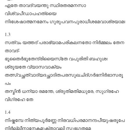
ഏതേ താവദ്വയന്തു സ്ഥിരതരമനസാ
വിശ്വപീഡാപഹത്യൈ
നിഃശേഷാത്മനമേനം ഗുരുപവനപുരാധീശമേവാശ്രയാമഃ
1.3
സത്വം യത്തദ് പരാഭ്യാമപരികലനതോ നിർമ്മലം തേന
താവദ്-
ഭൂതൈർഭൂതേന്ദ്രിയൈസ്‌തേ വപുരിതി ബഹുശഃ
ശ്രൂയതേ വ്യാസവാക്യം
തത്സ്വച്ഛത്വാദ്യദച്ഛാദിതപരസുഖചിദ്ഗർഭനിർഭാസരൂ
പം
തസ്മിൻ ധന്യാ രമന്തേ, ശ്രുതിമതിമധുരേ, സുഗ്രഹേ
വിഗ്രഹേ തേ
1.4
നിഷ്കമ്പേ നിത്യപൂർ‌ണ്ണേ നിരവധിപരമാനന്ദപീയുഷരൂപേ
നിർല്ലീനാനേകമുക്താവലി സുഭഗതമേ