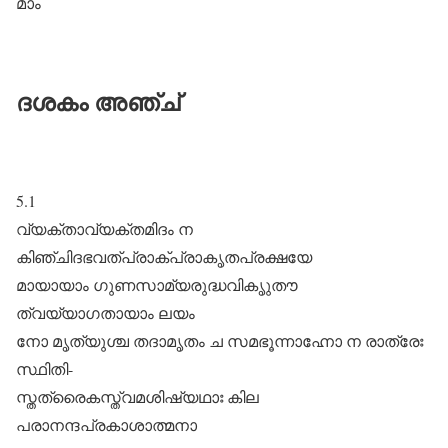
മാം
ദശകം അഞ്ച്
5.1
വ്യക്താവ്യക്തമിദം ന
കിഞ്ചിദഭവത്പ്രാക്പ്രാകൃതപ്രക്ഷയേ
മായായാം ഗുണസാമ്യരുദ്ധവികൃുതൗ
ത്വയ്യാഗതായാം ലയം
നോ മൃത്യുശ്ച തദാമൃതം ച സമഭൂന്നാഹ്നോ ന രാത്രേഃ
സ്ഥിതി-
സ്തത്രൈകസ്ത്വമശിഷ്യഥാഃ കില
പരാനന്ദപ്രകാശാത്മനാ