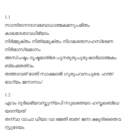
1.1
സാന്ദ്രാനന്ദാവബോധാത്മകമനുപമിതം
കാലദേശാവധിഭ്യാം
നിർമ്മുക്തം നിത്യമുക്തം നിഗമശതസഹസ്രേണ
നിർഭാസ്യമാനം
അസ്പഷ്ടം ദൃഷ്ടമാത്രേ പുനരുരുപുരുഷാർഥാത്മകം
ബ്രഹ്മതത്വം
തത്താവത് ഭാതി സാക്ഷാൽ ഗുരുപവനപുരേ, ഹന്ത!
ഭാഗ്യം ജനാനാം!
1.2
ഏവം ദുർലഭ്യവസ്തുന്യപി സുലഭതയാ ഹസ്തലബ്‌ധേ
യദന്യത്
തന്വാ വാചാ ധിയാ വാ ഭജതി ബത! ജനഃ ക്ഷുദ്രതൈവ
സ്ഫുടേയം