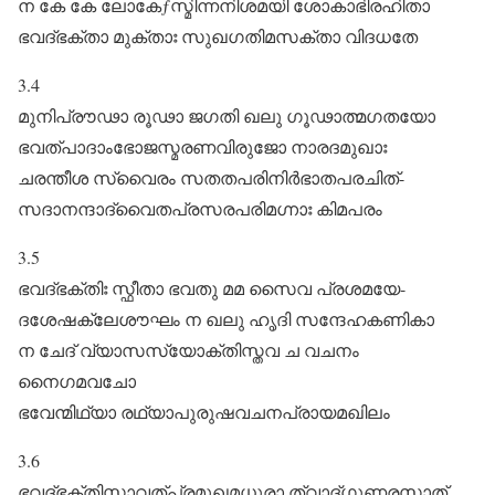
ന കേ കേ ലോകേƒസ്മിന്നനിശമയി ശോകാഭിരഹിതാ
ഭവദ്ഭക്താ മുക്താഃ സുഖഗതിമസക്താ വിദധതേ
3.4
മുനിപ്രൗഢാ രൂഢാ ജഗതി ഖലു ഗൂഢാത്മഗതയോ
ഭവത്പാദാംഭോജസ്മരണവിരുജോ നാരദമുഖാഃ
ചരന്തീശ സ്വൈരം സതതപരിനിർഭാതപരചിത്‌-
സദാനന്ദാദ്വൈതപ്രസരപരിമഗ്നാഃ കിമപരം
3.5
ഭവദ്ഭക്തിഃ സ്ഫീതാ ഭവതു മമ സൈവ പ്രശമയേ-
ദശേഷക്ലേശൗഘം ന ഖലു ഹൃദി സന്ദേഹകണികാ
ന ചേദ്‌ വ്യാസസ്യോക്തിസ്തവ ച വചനം
നൈഗമവചോ
ഭവേന്മിഥ്യാ രഥ്യാപുരുഷവചനപ്രായമഖിലം
3.6
ഭവദ്ഭക്തിസ്താവത്പ്രമുഖമധുരാ ത്വാദ്ഗുണരസാത്‌