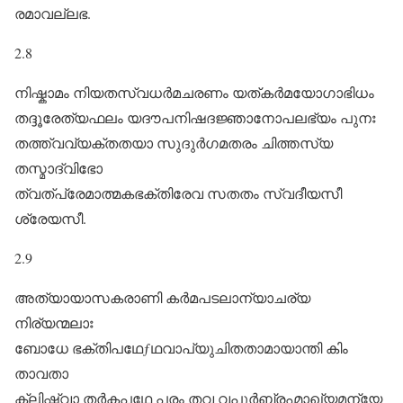
രമാവല്ലഭ.
2.8
നിഷ്കാമം നിയതസ്വധർമചരണം യത്കർമയോഗാഭിധം
തദ്ദൂരേത്യഫലം യദൗപനിഷദജ്ഞാനോപലഭ്യം പുനഃ
തത്ത്വവ്യക്തതയാ സുദുർഗമതരം ചിത്തസ്യ
തസ്മാദ്വിഭോ
ത്വത്പ്രേമാത്മകഭക്തിരേവ സതതം സ്വദീയസീ
ശ്രേയസീ.
2.9
അത്യായാസകരാണി കർമപടലാന്യാചര്യ
നിര്യന്മലാഃ
ബോധേ ഭക്തിപഥേƒഥവാപ്യുചിതതാമായാന്തി കിം
താവതാ
ക്ലിഷ്ട്വാ തർകപഥേ പരം തവ വപുർബ്രഹ്മാഖ്യമന്യേ