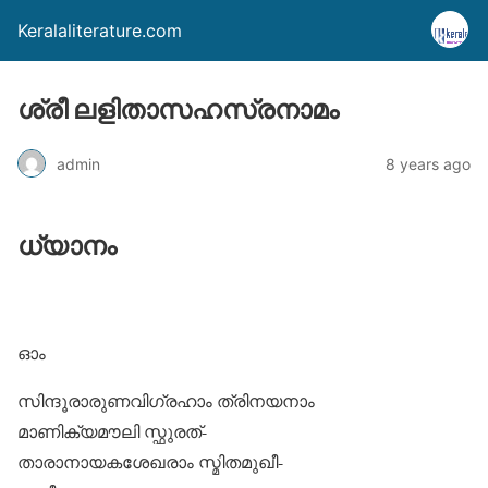
Keralaliterature.com
ശ്രീ ലളിതാസഹസ്രനാമം
admin
8 years ago
ധ്യാനം
ഓം
സിന്ദൂരാരുണവിഗ്രഹാം ത്രിനയനാം
മാണിക്യമൗലി സ്ഫുരത്-
താരാനായകശേഖരാം സ്മിതമുഖീ-