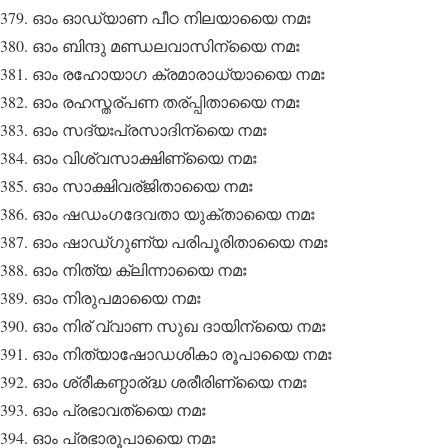
ഓം ഓഡ്യാണ പീഠ നിലയായൈ നമഃ
ഓം ബിന്ദു മണ്ഡലവാസിന്യൈ നമഃ
ഓം രഹോയാഗ ക്രമാരാധ്യായൈ നമഃ
ഓം രഹസ്തര്പണ തര്പ്പിതായൈ നമഃ
ഓം സദ്യഃപ്രസാദിന്യൈ നമഃ
ഓം വിശ്വസാക്ഷിണ്യൈ നമഃ
ഓം സാക്ഷിവര്ജിതായൈ നമഃ
ഓം ഷഡംഗദേവതാ യുക്തായൈ നമഃ
ഓം ഷാഡ്ഗുണ്യ പരിപൂരിതായൈ നമഃ
ഓം നിത്യ ക്ലിന്നായൈ നമഃ
ഓം നിരുപമായൈ നമഃ
ഓം നിര് വ്വാണ സുഖ ദായിന്യൈ നമഃ
ഓം നിത്യാഷോഡശികാ രൂപായൈ നമഃ
ഓം ശ്രീകണ്ഠാര്ദ്ധ ശരീരിണ്യൈ നമഃ
ഓം പ്രഭാവത്യൈ നമഃ
ഓം പ്രഭാരൂപായൈ നമഃ