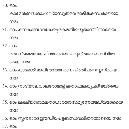
ഓം
കാമേശബദ്ധമാംഗല്യസൂത്രശോഭിതകന്ധരായൈ
നമഃ
ഓം കനകാങ്ഗദകേയൂരകമനീയഭുജാന്വിതായൈ
നമഃ
ഓം
രത്നഗ്രൈവേയചിന്താകലോലമുക്താഫലാന്വിതാ
യൈ നമഃ
ഓം കാമേശ്വരപ്രേമരത്നമണിപ്രതിപണസ്തന്യൈ
നമഃ
ഓം നാഭ്യാലവാലരോമാളിലതാഫലകുചദ്വയ്യൈ
നമഃ
ഓം ലക്ഷ്യരോമലതാധാരതാസമുന്നേയമധ്യമായൈ
നമഃ
ഓം സ്തനഭാരദളന്മദ്ധ്യപട്ടബന്ധവലിത്രയായൈ നമഃ
ഓം