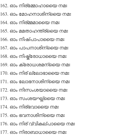
ഓം നിര്മ്മോഹായൈ നമഃ
ഓം മോഹനാശിന്യൈ നമഃ
ഓം നിര്മ്മമായൈ നമഃ
ഓം മമതാഹന്ത്ര്യൈ നമഃ
ഓം നിഷ്പാപായൈ നമഃ
ഓം പാപനാശിന്യൈ നമഃ
ഓം നിഷ്ക്രോധായൈ നമഃ
ഓം ക്രോധശമന്യൈ നമഃ
ഓം നിര് ല്ലോഭായൈ നമഃ
ഓം ലോഭനാശിന്യൈ നമഃ
ഓം നിഃസംശയായൈ നമഃ
ഓം സംശയഘ്ന്യൈ നമഃ
ഓം നിര്ഭവായൈ നമഃ
ഓം ഭവനാശിന്യൈ നമഃ
ഓം നിര് വ്വികല്പായൈ നമഃ
ഓം നിരാബാധായൈ നമഃ