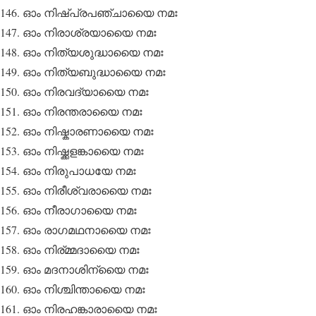
ഓം നിഷ്പ്രപഞ്ചായൈ നമഃ
ഓം നിരാശ്രയായൈ നമഃ
ഓം നിത്യശുദ്ധായൈ നമഃ
ഓം നിത്യബുദ്ധായൈ നമഃ
ഓം നിരവദ്യായൈ നമഃ
ഓം നിരന്തരായൈ നമഃ
ഓം നിഷ്കാരണായൈ നമഃ
ഓം നിഷ്ക്കളങ്കായൈ നമഃ
ഓം നിരുപാധയേ നമഃ
ഓം നിരീശ്വരായൈ നമഃ
ഓം നീരാഗായൈ നമഃ
ഓം രാഗമഥനായൈ നമഃ
ഓം നിര്മ്മദായൈ നമഃ
ഓം മദനാശിന്യൈ നമഃ
ഓം നിശ്ചിന്തായൈ നമഃ
ഓം നിരഹങ്കാരായൈ നമഃ