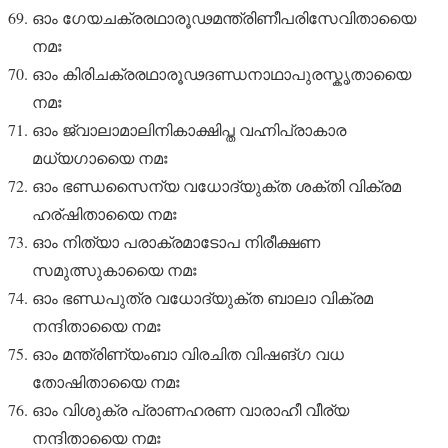
ഓം ഗേയചക്രരഥാരൂഢമന്ത്രിണീപരിസേവിതായൈ
നമഃ
ഓം കിരിചക്രരഥാരൂഢദണ്ഡനാഥാപുരസ്കൃതായൈ
നമഃ
ഓം ജ്വാലാമാലിനികാക്ഷിപ്ത വഹ്നിപ്രാകാര
മധ്യഗായൈ നമഃ
ഓം ഭണ്ഡസൈന്യ വധോദ്യുക്ത ശക്തി വിക്രമ
ഹര്ഷിതായൈ നമഃ
ഓം നിത്യാ പരാക്രമാടോപ നിരീക്ഷണ
സമുത്സുകായൈ നമഃ
ഓം ഭണ്ഡപുത്ര വധോദ്യുക്ത ബാലാ വിക്രമ
നന്ദിതായൈ നമഃ
ഓം മന്ത്രിണ്യംബാ വിരചിത വിഷങ്ഗ വധ
തോഷിതായൈ നമഃ
ഓം വിശുക്ര പ്രാണഹരണ വാരാഹീ വീര്യ
നന്ദിതായൈ നമഃ