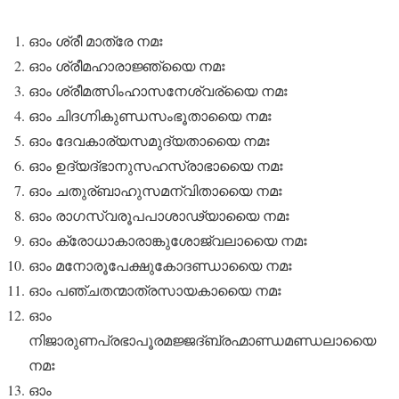
ഓം ശ്രീ മാത്രേ നമഃ
ഓം ശ്രീമഹാരാജ്ഞ്യൈ നമഃ
ഓം ശ്രീമത്സിംഹാസനേശ്വര്യൈ നമഃ
ഓം ചിദഗ്നികുണ്ഡസംഭൂതായൈ നമഃ
ഓം ദേവകാര്യസമുദ്യതായൈ നമഃ
ഓം ഉദ്യദ്ഭാനുസഹസ്രാഭായൈ നമഃ
ഓം ചതുര്ബാഹുസമന്വിതായൈ നമഃ
ഓം രാഗസ്വരൂപപാശാഢ്യായൈ നമഃ
ഓം ക്രോധാകാരാങ്കുശോജ്വലായൈ നമഃ
ഓം മനോരൂപേക്ഷുകോദണ്ഡായൈ നമഃ
ഓം പഞ്ചതന്മാത്രസായകായൈ നമഃ
ഓം
നിജാരുണപ്രഭാപൂരമജ്ജദ്ബ്രഹ്മാണ്ഡമണ്ഡലായൈ
നമഃ
ഓം