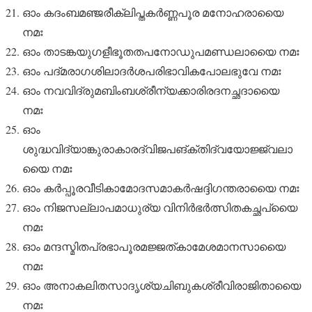
ഓം കദംബമഞ്ജരീക്ലിപ്തകർണ്ണപൂര മനോഹരായൈ
നമഃ
ഓം താടങ്കയുഗളീഭൂതതപനോഡുപമണ്ഡലായൈ നമഃ
ഓം പദ്മരാഗശിലാദർശപരിഭാവികപോലഭുവേ നമഃ
ഓം നവവിദ്രുമബിംബശ്രീന്യക്കാരിരദനച്ഛദായൈ
നമഃ
ഓം
ശുദ്ധവിദ്യാങ്കുരാകാരദ്വിജപങ്‌ക്തിദ്വയോജ്ജ്വലാ
യൈ നമഃ
ഓം കർപ്പൂരവീടികാമോദസമാകർഷദ്ദിഗന്തരായൈ നമഃ
ഓം നിജസല്ലാപമാധുര്യ വിനിർഭർത്സിതകച്ഛപ്യൈ
നമഃ
ഓം മന്ദസ്മിതപ്രഭാപൂരമജ്ജത്കാമേശമാനസായൈ
നമഃ
ഓം അനാകലിതസാദൃശ്യചിബുകശ്രീവിരാജിതായൈ
നമഃ