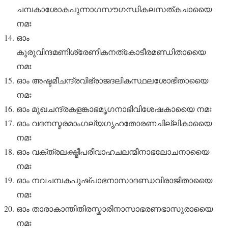
ചമ്പകാശോകപുന്നാഗസൗഗന്ധികലസത്കചായൈ
നമഃ
ഓം
കുരുവിന്ദമണിശ്രേണീകനത്കോടീരമണ്ഡിതായൈ
നമഃ
ഓം അഷ്ടമീചന്ദ്രവിഭ്രാജദലികസ്ഥലശോഭിതായൈ
നമഃ
ഓം മുഖചന്ദ്രകളങ്കാഭമൃഗനാഭിവിശേഷകായൈ നമഃ
ഓം വദനസ്മരമാംഗല്യഗൃഹതോരണചില്ലികായൈ
നമഃ
ഓം വക്ത്രലക്ഷ്മീപരീവാഹചലന്മീനാഭലോചനായൈ
നമഃ
ഓം നവചമ്പകപുഷ്പാഭനാസാദണ്ഡവിരാജിതായൈ
നമഃ
ഓം താരാകാന്തിതിരസ്കാരിനാസാഭരണഭാസുരായൈ
നമഃ