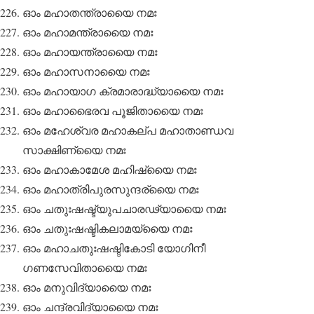
ഓം മഹാതന്ത്രായൈ നമഃ
ഓം മഹാമന്ത്രായൈ നമഃ
ഓം മഹായന്ത്രായൈ നമഃ
ഓം മഹാസനായൈ നമഃ
ഓം മഹായാഗ ക്രമാരാദ്ധ്യായൈ നമഃ
ഓം മഹാഭൈരവ പൂജിതായൈ നമഃ
ഓം മഹേശ്വര മഹാകല്പ മഹാതാണ്ഡവ
സാക്ഷിണ്യൈ നമഃ
ഓം മഹാകാമേശ മഹിഷ്യൈ നമഃ
ഓം മഹാത്രിപുരസുന്ദര്യൈ നമഃ
ഓം ചതുഃഷഷ്ട്യുപചാരഢ്യായൈ നമഃ
ഓം ചതുഃഷഷ്ടികലാമയ്യൈ നമഃ
ഓം മഹാചതുഃഷഷ്ടികോടി യോഗിനീ
ഗണസേവിതായൈ നമഃ
ഓം മനുവിദ്യായൈ നമഃ
ഓം ചന്ദ്രവിദ്യായൈ നമഃ