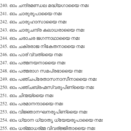
ഓം ചന്ദ്രമണ്ഡല മദ്ധ്യഗായൈ നമഃ
ഓം ചാരുരൂപായൈ നമഃ
ഓം ചാരുഹാസായൈ നമഃ
ഓം ചാരുചന്ദ്ര കലാധരായൈ നമഃ
ഓം ചരാചര ജഗന്നാഥായൈ നമഃ
ഓം ചക്രരാജ നികേതനായൈ നമഃ
ഓം പാര് വ്വത്യൈ നമഃ
ഓം പത്മനയനായൈ നമഃ
ഓം പത്മരാഗ സമപ്രഭായൈ നമഃ
ഓം പഞ്ചപ്രേതാസനാസീനായൈ നമഃ
ഓം പഞ്ചബ്രഹ്മസ്വരൂപിണ്യൈ നമഃ
ഓം ചിന്മയ്യൈ നമഃ
ഓം പരമാനന്ദായൈ നമഃ
ഓം വിജ്ഞാനഘനരൂപിണ്യൈ നമഃ
ഓം ധ്യാന ധ്യാതൃ ധ്യേയരൂപായൈ നമഃ
ഓം ധര്മ്മാധര്മ്മ വിവര്ജ്ജിതായൈ നമഃ