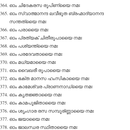
ഓം ചിദേകരസ രൂപിണ്യൈ നമഃ
ഓം സ്വാത്മാനന്ദ ലവീഭൂത ബ്രഹ്മാദ്യാനന്ദ
സന്തത്യൈ നമഃ
ഓം പരായൈ നമഃ
ഓം പ്രത്യക് ചിതീരൂപായൈ നമഃ
ഓം പശ്യന്ത്യൈ നമഃ
ഓം പരദേവതായൈ നമഃ
ഓം മധ്യമായൈ നമഃ
ഓം വൈഖരീ രൂപായൈ നമഃ
ഓം ഭക്ത മാനസ ഹംസികായൈ നമഃ
ഓം കാമേശ്വര പ്രാണനാഡ്യൈ നമഃ
ഓം കൃതജ്ഞായൈ നമഃ
ഓം കാമപൂജിതായൈ നമഃ
ഓം ശൃംഗാര രസ സമ്പൂര്ണ്ണായൈ നമഃ
ഓം ജയായൈ നമഃ
ഓം ജാലന്ധര സ്ഥിതായൈ നമഃ