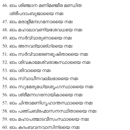
ഓം ശിഞ്ജാന മണിമഞ്ജീര മണ്ഡിത
ശ്രീപദാംബുജായൈ നമഃ
ഓം മരാളീമന്ദഗമനായൈ നമഃ
ഓം മഹാലാവണ്യശേവധയേ നമഃ
ഓം സർവ്വാരുണായൈ നമഃ
ഓം അനവദ്യാങ്ഗ്യൈ നമഃ
ഓം സർവ്വാഭരണഭൂഷിതായൈ നമഃ
ഓം ശിവകാമേശ്വരാങ്കസ്ഥായൈ നമഃ
ഓം ശിവായൈ നമഃ
ഓം സ്വാധീനവല്ലഭായൈ നമഃ
ഓം സുമേരുമധ്യശൃംഗസ്ഥായൈ നമഃ
ഓം ശ്രീമന്നഗരനായികായൈ നമഃ
ഓം ചിന്താമണിഗൃഹാന്തസ്ഥായൈ നമഃ
ഓം പഞ്ചബ്രഹ്മാസനസ്ഥിതായൈ നമഃ
ഓം മഹാപത്മാടവീസംസ്ഥായൈ നമഃ
ഓം കദംബവനവാസിന്യൈ നമഃ