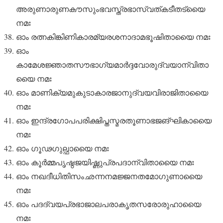
അരുണാരുണകൗസുംഭവസ്ത്രഭാസ്വത്കടീതട്യൈ
നമഃ
ഓം രത്നകിങ്കിണികാരമ്യരശനാദാമഭൂഷിതായൈ നമഃ
ഓം
കാമേശജ്ഞാതസൗഭാഗ്യമാർദ്ദവോരുദ്വയാന്വിതാ
യൈ നമഃ
ഓം മാണിക്യമുകുടാകാരജാനുദ്വയവിരാജിതായൈ
നമഃ
ഓം ഇന്ദ്രഗോപപരിക്ഷിപ്തസ്മരതൂണാഭജങ്ഘികായൈ
നമഃ
ഓം ഗൂഢഗുല്ഫായൈ നമഃ
ഓം കൂർമ്മപൃഷ്ഠജയിഷ്ണുപ്രപദാന്വിതായൈ നമഃ
ഓം നഖദീധിതിസംഛന്നനമജ്ജനതമോഗുണായൈ
നമഃ
ഓം പദദ്വയപ്രഭാജാലപരാകൃതസരോരുഹായൈ
നമഃ