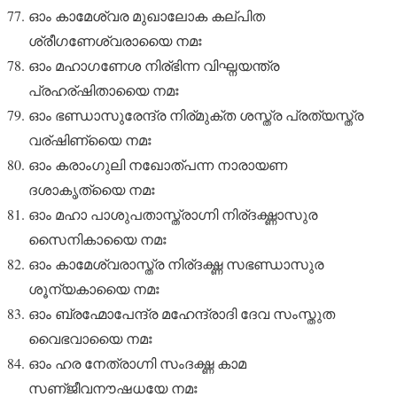
ഓം കാമേശ്വര മുഖാലോക കല്പിത
ശ്രീഗണേശ്വരായൈ നമഃ
ഓം മഹാഗണേശ നിര്ഭിന്ന വിഘ്നയന്ത്ര
പ്രഹര്ഷിതായൈ നമഃ
ഓം ഭണ്ഡാസുരേന്ദ്ര നിര്മുക്ത ശസ്ത്ര പ്രത്യസ്ത്ര
വര്ഷിണ്യൈ നമഃ
ഓം കരാംഗുലി നഖോത്പന്ന നാരായണ
ദശാകൃത്യൈ നമഃ
ഓം മഹാ പാശുപതാസ്ത്രാഗ്നി നിര്ദഗ്ദ്ധാസുര
സൈനികായൈ നമഃ
ഓം കാമേശ്വരാസ്ത്ര നിര്ദഗ്ദ്ധ സഭണ്ഡാസുര
ശൂന്യകായൈ നമഃ
ഓം ബ്രഹ്മോപേന്ദ്ര മഹേന്ദ്രാദി ദേവ സംസ്തുത
വൈഭവായൈ നമഃ
ഓം ഹര നേത്രാഗ്നി സംദഗ്ദ്ധ കാമ
സണ്ജീവനൗഷധയേ നമഃ