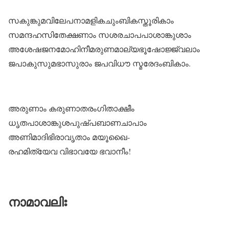
സകുങ്കുമവിലേപനാമളികചുംബികസ്തൂരികാം
സമന്ദഹസിതേക്ഷണാം സശരചാപപാശാങ്കുശാം
അശേഷജനമോഹിനീമരുണമാല്യഭൂഷോജ്ജ്വലാം
ജപാകുസുമഭാസുരാം ജപവിധൗ സ്മരേദംബികാം.
അരുണാം കരുണാതരംഗിതാക്ഷീം
ധൃതപാശാങ്കുശപുഷ്പബാണചാപാം
അണിമാദിഭിരാവൃതാം മയൂഖൈ-
രഹമിത്യേവ വിഭാവയേ ഭവാനീം!
നാമാവലിഃ