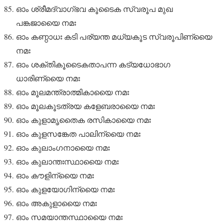
ഓം ശ്രീമദ്വാഗ്ഭവ കൂടൈക സ്വരൂപ മുഖ
പങ്കജായൈ നമഃ
ഓം കണ്ഠാധഃ കടി പര്യന്ത മധ്യകൂട സ്വരൂപിണ്യൈ
നമഃ
ഓം ശക്തികൂടൈകതാപന്ന കട്യധോഭാഗ
ധാരിണ്യൈ നമഃ
ഓം മൂലമന്ത്രാത്മികായൈ നമഃ
ഓം മൂലകൂടത്രയ കളേബരായൈ നമഃ
ഓം കുളാമൃതൈക രസികായൈ നമഃ
ഓം കുളസങ്കേത പാലിന്യൈ നമഃ
ഓം കുലാംഗനായൈ നമഃ
ഓം കുലാന്തഃസ്ഥായൈ നമഃ
ഓം കൗളിന്യൈ നമഃ
ഓം കുളയോഗിന്യൈ നമഃ
ഓം അകുളായൈ നമഃ
ഓം സമയാന്തസ്ഥായൈ നമഃ