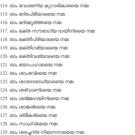
ഓം ഭവാരണ്യ കുഠാരികായൈ നമഃ
ഓം ഭദ്രപ്രിയായൈ നമഃ
ഓം ഭദ്രമൂര്ത്തയേ നമഃ
ഓം ഭക്ത സൗഭാഗ്യ ദായിന്യൈ നമഃ
ഓം ഭക്തിപ്രിയായൈ നമഃ
ഓം ഭക്തിഗമ്യായൈ നമഃ
ഓം ഭക്തിവശ്യായൈ നമഃ
ഓം ഭയാപഹായൈ നമഃ
ഓം ശാംഭവ്യൈ നമഃ
ഓം ശാരദാരാധ്യായൈ നമഃ
ഓം ശര്വാണ്യൈ നമഃ
ഓം ശര്മ്മദായിന്യൈ നമഃ
ഓം ശാങ്കര്യൈ നമഃ
ഓം ശ്രീകര്യൈ നമഃ
ഓം സാധ്വ്യൈ നമഃ
ഓം ശരച്ചന്ദ്ര നിഭാനനായൈ നമഃ