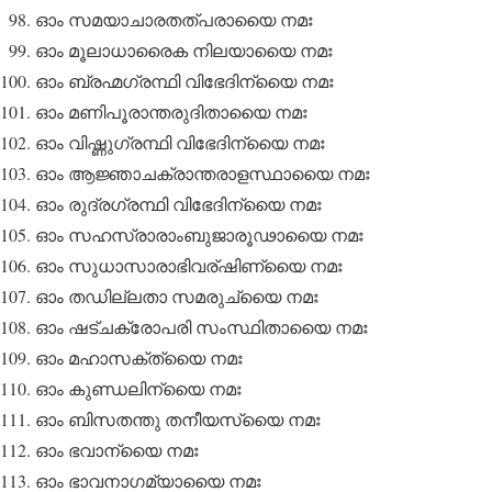
ഓം സമയാചാരതത്പരായൈ നമഃ
ഓം മൂലാധാരൈക നിലയായൈ നമഃ
ഓം ബ്രഹ്മഗ്രന്ഥി വിഭേദിന്യൈ നമഃ
ഓം മണിപൂരാന്തരുദിതായൈ നമഃ
ഓം വിഷ്ണുഗ്രന്ഥി വിഭേദിന്യൈ നമഃ
ഓം ആജ്ഞാചക്രാന്തരാളസ്ഥായൈ നമഃ
ഓം രുദ്രഗ്രന്ഥി വിഭേദിന്യൈ നമഃ
ഓം സഹസ്രാരാംബുജാരൂഢായൈ നമഃ
ഓം സുധാസാരാഭിവര്ഷിണ്യൈ നമഃ
ഓം തഡില്ലതാ സമരുച്യൈ നമഃ
ഓം ഷട്ചക്രോപരി സംസ്ഥിതായൈ നമഃ
ഓം മഹാസക്ത്യൈ നമഃ
ഓം കുണ്ഡലിന്യൈ നമഃ
ഓം ബിസതന്തു തനീയസ്യൈ നമഃ
ഓം ഭവാന്യൈ നമഃ
ഓം ഭാവനാഗമ്യായൈ നമഃ