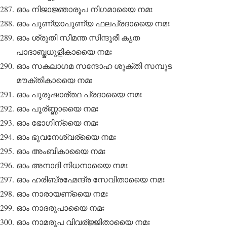
ഓം നിജാജ്ഞാരൂപ നിഗമായൈ നമഃ
ഓം പുണ്യാപുണ്യ ഫലപ്രദായൈ നമഃ
ഓം ശ്രുതി സീമന്ത സിന്ദൂരീ കൃത
പാദാബ്ജധൂളികായൈ നമഃ
ഓം സകലാഗമ സന്ദോഹ ശുക്തി സമ്പുട
മൗക്തികായൈ നമഃ
ഓം പുരുഷാര്ത്ഥ പ്രദായൈ നമഃ
ഓം പൂര്ണ്ണായൈ നമഃ
ഓം ഭോഗിന്യൈ നമഃ
ഓം ഭുവനേശ്വര്യൈ നമഃ
ഓം അംബികായൈ നമഃ
ഓം അനാദി നിധനായൈ നമഃ
ഓം ഹരിബ്രഹ്മേന്ദ്ര സേവിതായൈ നമഃ
ഓം നാരായണ്യൈ നമഃ
ഓം നാദരൂപായൈ നമഃ
ഓം നാമരൂപ വിവര്ജ്ജിതായൈ നമഃ