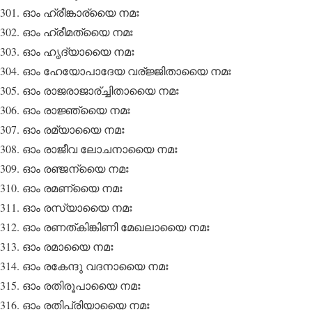
ഓം ഹ്രീങ്കാര്യൈ നമഃ
ഓം ഹ്രീമത്യൈ നമഃ
ഓം ഹൃദ്യായൈ നമഃ
ഓം ഹേയോപാദേയ വര്ജ്ജിതായൈ നമഃ
ഓം രാജരാജാര്ച്ചിതായൈ നമഃ
ഓം രാജ്ഞ്യൈ നമഃ
ഓം രമ്യായൈ നമഃ
ഓം രാജീവ ലോചനായൈ നമഃ
ഓം രഞ്ജന്യൈ നമഃ
ഓം രമണ്യൈ നമഃ
ഓം രസ്യായൈ നമഃ
ഓം രണത്കിങ്കിണി മേഖലായൈ നമഃ
ഓം രമായൈ നമഃ
ഓം രകേന്ദു വദനായൈ നമഃ
ഓം രതിരൂപായൈ നമഃ
ഓം രതിപ്രിയായൈ നമഃ