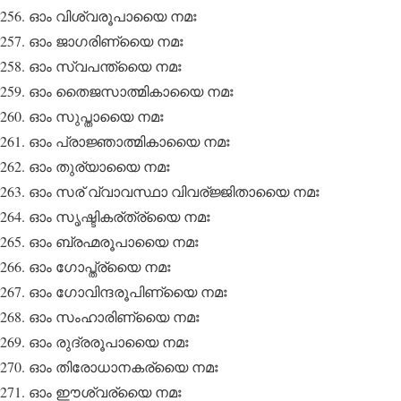
ഓം വിശ്വരൂപായൈ നമഃ
ഓം ജാഗരിണ്യൈ നമഃ
ഓം സ്വപന്ത്യൈ നമഃ
ഓം തൈജസാത്മികായൈ നമഃ
ഓം സുപ്തായൈ നമഃ
ഓം പ്രാജ്ഞാത്മികായൈ നമഃ
ഓം തുര്യായൈ നമഃ
ഓം സര് വ്വാവസ്ഥാ വിവര്ജ്ജിതായൈ നമഃ
ഓം സൃഷ്ടികര്ത്ര്യൈ നമഃ
ഓം ബ്രഹ്മരൂപായൈ നമഃ
ഓം ഗോപ്ത്ര്യൈ നമഃ
ഓം ഗോവിന്ദരൂപിണ്യൈ നമഃ
ഓം സംഹാരിണ്യൈ നമഃ
ഓം രുദ്രരൂപായൈ നമഃ
ഓം തിരോധാനകര്യൈ നമഃ
ഓം ഈശ്വര്യൈ നമഃ