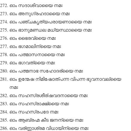
ഓം സദാശിവായൈ നമഃ
ഓം അനുഗ്രഹദായൈ നമഃ
ഓം പഞ്ചകൃത്യപരായണായൈ നമഃ
ഓം ഭാനുമണ്ഡല മധ്യസ്ഥായൈ നമഃ
ഓം ഭൈരവ്യൈ നമഃ
ഓം ഭഗമാലിന്യൈ നമഃ
ഓം പത്മാസനായൈ നമഃ
ഓം ഭഗവത്യൈ നമഃ
ഓം പത്മനാഭ സഹോദര്യൈ നമഃ
ഓം ഉന്മേഷ നിമിഷോത്പന്ന വിപന്ന ഭുവനാവല്യൈ
നമഃ
ഓം സഹസ്രശീര്ഷവദനായൈ നമഃ
ഓം സഹസ്രാക്ഷ്യൈ നമഃ
ഓം സഹസ്രപദേ നമഃ
ഓം ആബ്രഹ്മ കീട ജനന്യൈ നമഃ
ഓം വര്ണ്ണാശ്രമ വിധായിന്യൈ നമഃ