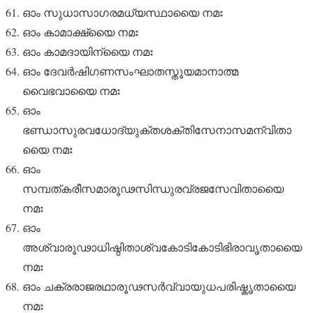
ഓം സുധാസാഗരമധ്യസ്ഥായൈ നമഃ
ഓം കാമാക്ഷ്യൈ നമഃ
ഓം കാമദായിന്യൈ നമഃ
ഓം ദേവർഷിഗണസംഘാതസ്തൂയമാനാത്മ
വൈഭവായൈ നമഃ
ഓം
ഭണ്ഡാസുരവധോദ്യുക്തശക്തിസേനാസമന്വിതാ
യൈ നമഃ
ഓം
സമ്പത്കരീസമാരൂഢസിന്ധുരവ്രജസേവിതായൈ
നമഃ
ഓം
അശ്വാരൂഢാധിഷ്ഠിതാശ്വകോടികോടിഭിരാവൃതായൈ
നമഃ
ഓം ചക്രരാജരഥാരൂഢസർവ്വായുധപരിഷ്കൃതായൈ
നമഃ