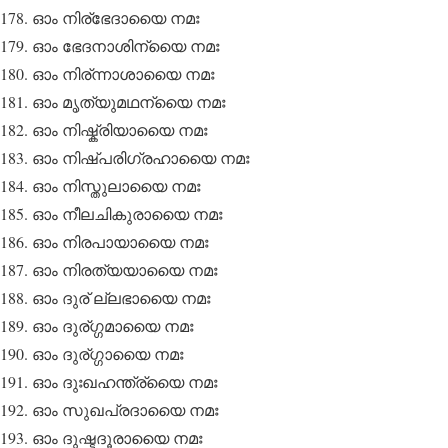
ഓം നിര്ഭേദായൈ നമഃ
ഓം ഭേദനാശിന്യൈ നമഃ
ഓം നിര്ന്നാശായൈ നമഃ
ഓം മൃത്യുമഥന്യൈ നമഃ
ഓം നിഷ്ക്രിയായൈ നമഃ
ഓം നിഷ്പരിഗ്രഹായൈ നമഃ
ഓം നിസ്തുലായൈ നമഃ
ഓം നീലചികുരായൈ നമഃ
ഓം നിരപായായൈ നമഃ
ഓം നിരത്യയായൈ നമഃ
ഓം ദുര് ല്ലഭായൈ നമഃ
ഓം ദുര്ഗ്ഗമായൈ നമഃ
ഓം ദുര്ഗ്ഗായൈ നമഃ
ഓം ദുഃഖഹന്ത്ര്യൈ നമഃ
ഓം സുഖപ്രദായൈ നമഃ
ഓം ദുഷ്ടദൂരായൈ നമഃ