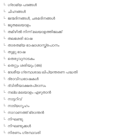
ഗ്രാമ്യ പദങ്ങള്‍
ചിഹ്നങ്ങള്‍
ജന്മദിനങ്ങള്‍, ചരമദിനങ്ങള്‍
ജൂതമലയാളം
തമിഴില്‍ നിന്ന് മലയാളത്തിലേക്ക്
തലശേരി ഭാഷ
താരതമ്യ ഭാഷാശാസ്ത്രപഠനം
തുളു ഭാഷ
തെരുവുനാടകം
തെറ്റും ശരിയും (അ)
ദേശീയ ഗ്രന്ഥശാല ലിപ്യന്തരണ പദ്ധതി
ദ്രാവിഡഭാഷകള്‍
ദ്വിതീയാക്ഷരപ്രാസം
നല്ല മലയാളം എഴുതാന്‍
നാട്ടറിവ്
നാട്യഗൃഹം
നാറാണത്ത് ഭ്രാന്തന്‍
നിഘണ്ടു
നിഘണ്ടുക്കള്‍
നിരണം ഗ്രന്ഥവരി