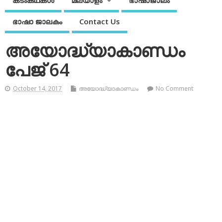
കടംകഥകള്‍
മലയാളം
ഭാഷാജാലം
ഭാഷാ ജാലകം
Contact Us
അയോദ്ധ്യാകാണ്ഡം
പേജ് 64
October 14, 2017
അയോദ്ധ്യാകാണ്ഡം
No Comment