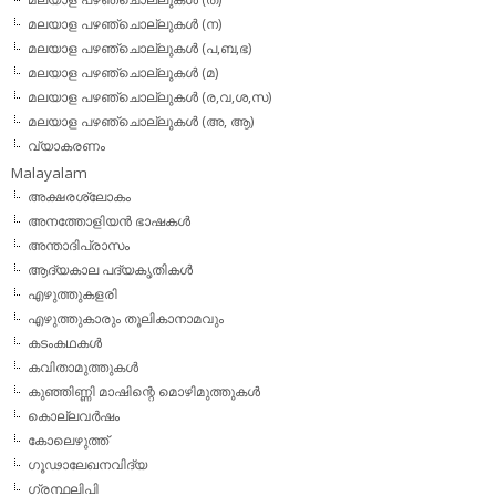
മലയാള പഴഞ്ചൊല്ലുകള്‍ (ന)
മലയാള പഴഞ്ചൊല്ലുകള്‍ (പ,ബ,ഭ)
മലയാള പഴഞ്ചൊല്ലുകള്‍ (മ)
മലയാള പഴഞ്ചൊല്ലുകള്‍ (ര,വ,ശ,സ)
മലയാള പഴഞ്ചൊല്ലുകൾ (അ, ആ)
വ്യാകരണം
Malayalam
അക്ഷരശ്ലോകം
അനത്തോളിയന്‍ ഭാഷകള്‍
അന്താദിപ്രാസം
ആദ്യകാല പദ്യകൃതികള്‍
എഴുത്തുകളരി
എഴുത്തുകാരും തൂലികാനാമവും
കടംകഥകള്‍
കവിതാമുത്തുകള്‍
കുഞ്ഞിണ്ണി മാഷിന്റെ മൊഴിമുത്തുകള്‍
കൊല്ലവര്‍ഷം
കോലെഴുത്ത്
ഗൂഢാലേഖനവിദ്യ
ഗ്രന്ഥലിപി