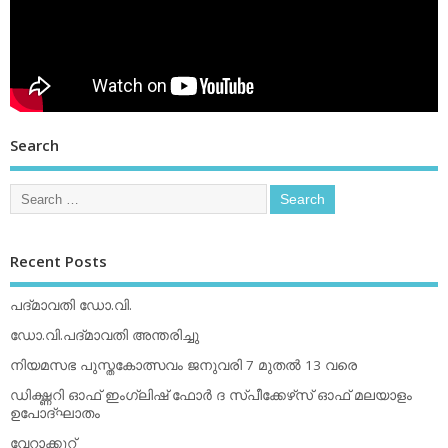
Search
Recent Posts
പദ്മാവതി ഡോ.വി.
ഡോ.വി.പദ്മാവതി അന്തരിച്ചു
നിയമസഭ പുസ്തകോത്സവം ജനുവരി 7 മുതല്‍ 13 വരെ
ഡിക്ഷ്ണറി ഓഫ് ഇംഗ്ലിഷ് ഫോര്‍ ദ സ്പീക്കേഴ്‌സ് ഓഫ് മലയാളം
ഉപോദ്ഘാതം
വേറാക്കൂറ്