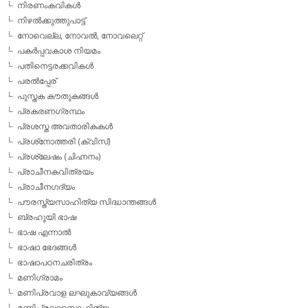
നിരണംകവികള്‍
നിഴല്‍ക്കുത്തുപാട്ട്
നോവെല്ല, നോവല്‍, നോവലെറ്റ്
പകര്‍പ്പവകാശ നിയമം
പതിനെട്ടരക്കവികള്‍
പരല്‍പ്പേര്
പുസ്തക കൗതുകങ്ങള്‍
പ്രകരണഗ്രന്ഥം
പ്രശസ്ത അവതാരികകള്‍
പ്രശ്‌നോത്തരി (ക്വിസ്)
പ്രശ്ലേഷം (ചിഹ്നനം)
പ്രാചീനകവിത്രയം
പ്രാചീനഗദ്യം
പൗരസ്ത്യസാഹിത്യ സിദ്ധാന്തങ്ങള്‍
ബ്രഹൂയി ഭാഷ
ഭാഷ എന്നാല്‍
ഭാഷാ ഭേദങ്ങള്‍
ഭാഷാപഠനചരിത്രം
മണിഗ്രാമം
മണിപ്രവാള ലഘുകാവ്യങ്ങള്‍
മണിപ്രവാളസാഹിത്യം