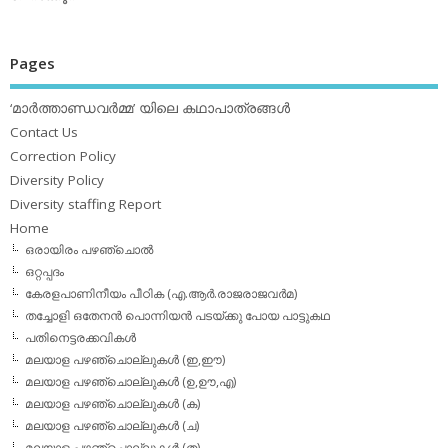
Pages
‘മാര്‍ത്താണ്ഡവര്‍മ്മ’ യിലെ കഥാപാത്രങ്ങള്‍
Contact Us
Correction Policy
Diversity Policy
Diversity staffing Report
Home
ഒരായിരം പഴഞ്ചൊല്‍
ഒറ്റപ്പദം
കേരളപാണിനീയം പീഠിക (എ.ആര്‍.രാജരാജവര്‍മ)
തച്ചോളി ഒതേനൻ പൊന്നിയൻ പടയ്‌ക്കു പോയ പാട്ടുകഥ
പതിനെട്ടരക്കവികള്‍
മലയാള പഴഞ്ചൊല്ലുകള്‍ (ഇ,ഈ)
മലയാള പഴഞ്ചൊല്ലുകള്‍ (ഉ,ഊ,എ)
മലയാള പഴഞ്ചൊല്ലുകള്‍ (ക)
മലയാള പഴഞ്ചൊല്ലുകള്‍ (ച)
മലയാള പഴഞ്ചൊല്ലുകള്‍ (ത)