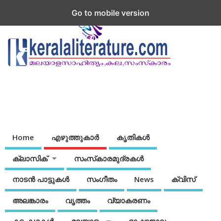
Go to mobile version
Home
എഴുത്തുകാര്‍
കൃതികൾ
ക്ലാസിക്
സംസ്‌കാരമുദ്രകള്‍
നാടന്‍ പാട്ടുകള്‍
സംഗീതം
News
ക്വിസ്
അലങ്കാരം
വൃത്തം
വ്യാകരണം