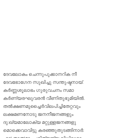
ദേവലോകം ചെന്നുപുക്കാനറിക നീ
ദേവഭോഗേന സുഖിച്ചു സന്തുഷ്ടനായ്.
കര്‍ണ്ണശൂലാഭം ഗുരുവചനം സമാ
കര്‍ണ്യരഘുവരന്‍ വീണിതുഭുമിയില്‍.
തല്‍ക്ഷണമുച്ചൈര്‍വിലപിച്ചിതേറ്റവും
ലക്ഷമണനോടു ജനനീജനങ്ങളും
ദു:ഖ്യമാലോക്യ മറ്റുള്ളജനങ്ങളു
മൊക്കെവാവിട്ടു കരഞ്ഞുതുടങ്ങിനാര്‍:
ഹാ! താത!മാം പരിത്യജ്യ വിധിവശാ