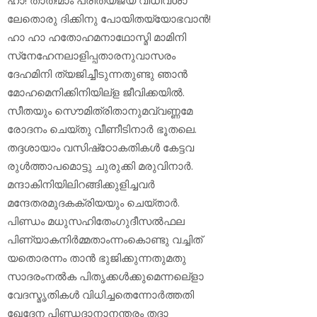
ലേതൊരു ദിക്കിനു പോയിതയ്യോഭവാന്‍!
ഹാ ഹാ ഹതോഹമനാഥോസ്മി മാമിനി
സ്‌നേഹേനലാളിപ്പതാരനുവാസരം
ദേഹമിനി ത്യജിച്ചീടുന്നതുണ്ടു ഞാന്‍
മോഹമെനിക്കിനിയില്‌ള ജീവിക്കയില്‍.
സീതയും സൌമിത്രിതാനുമവ്വണ്ണമേ
രോദനം ചെയ്തു വീണീടിനാര്‍ ഭൂതലെ.
തദ്ദശായാം വസിഷ്‌ഠോകതികള്‍ കേട്ടവ
രുള്‍ത്താപമൊട്ടു ചുരുക്കി മരുവിനാര്‍.
മന്ദാകിനിയിലിറങ്ങിക്കുളിച്ചവര്‍
മന്ദേതരമുദകക്രിയയും ചെയ്താര്‍.
പിണ്ഡം മധുസഹിതേംഗുദീസല്‍ഫല
പിണ്യാകനിര്‍മ്മതാംന്നംകൊണ്ടു വച്ചിത്
യതൊരന്നം താന്‍ ഭുജിക്കുന്നതുമതു
സാദരംനല്‍ക പിതൃക്കള്‍ക്കുമെന്നലെ്‌ളാ
വേദസ്മൃതികള്‍ വിധിച്ചതെന്നോര്‍ത്തതി
ഖേദേന പിണ്ഡദാനാനന്തരം തദാ