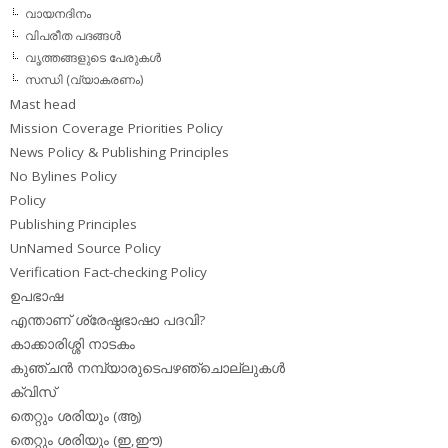
വായനദിനം
വിപരീത പദങ്ങള്‍
വൃത്തങ്ങളുടെ പേരുകള്‍
സന്ധി (വ്യാകരണം)
Mast head
Mission Coverage Priorities Policy
News Policy & Publishing Principles
No Bylines Policy
Policy
Publishing Principles
UnNamed Source Policy
Verification Fact-checking Policy
ഉപഭാഷ
എന്താണ് ശ്രേഷ്ഠഭാഷാ പദവി?
കാക്കാരിശ്ശി നാടകം
കുഞ്ചന്‍ നമ്പ്യാരുടെപഴഞ്ചൊല്ലുകള്‍
ക്വിസ്
തെറ്റും ശരിയും (ആ)
തെറ്റും ശരിയും (ഇ,ഈ)