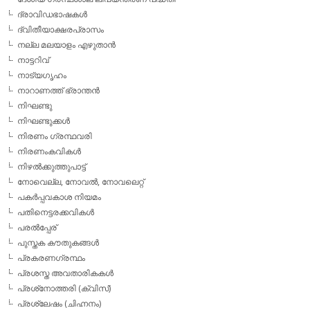
ദ്രാവിഡഭാഷകള്‍
ദ്വിതീയാക്ഷരപ്രാസം
നല്ല മലയാളം എഴുതാന്‍
നാട്ടറിവ്
നാട്യഗൃഹം
നാറാണത്ത് ഭ്രാന്തന്‍
നിഘണ്ടു
നിഘണ്ടുക്കള്‍
നിരണം ഗ്രന്ഥവരി
നിരണംകവികള്‍
നിഴല്‍ക്കുത്തുപാട്ട്
നോവെല്ല, നോവല്‍, നോവലെറ്റ്
പകര്‍പ്പവകാശ നിയമം
പതിനെട്ടരക്കവികള്‍
പരല്‍പ്പേര്
പുസ്തക കൗതുകങ്ങള്‍
പ്രകരണഗ്രന്ഥം
പ്രശസ്ത അവതാരികകള്‍
പ്രശ്‌നോത്തരി (ക്വിസ്)
പ്രശ്ലേഷം (ചിഹ്നനം)