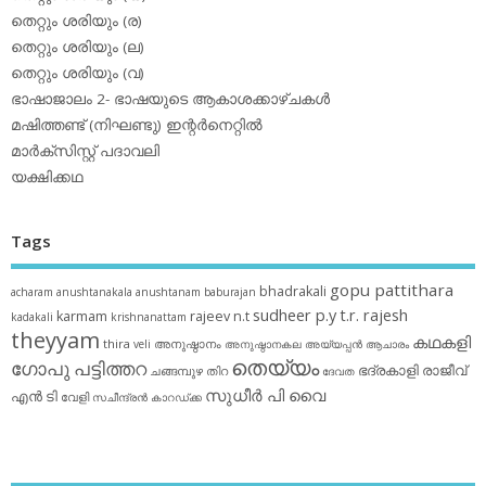
തെറ്റും ശരിയും (ര)
തെറ്റും ശരിയും (ല)
തെറ്റും ശരിയും (വ)
ഭാഷാജാലം 2- ഭാഷയുടെ ആകാശക്കാഴ്ചകള്‍
മഷിത്തണ്ട് (നിഘണ്ടു) ഇന്റര്‍നെറ്റില്‍
മാര്‍ക്‌സിസ്റ്റ് പദാവലി
യക്ഷിക്കഥ
Tags
gopu pattithara
bhadrakali
acharam
anushtanakala
anushtanam
baburajan
sudheer p.y
t.r. rajesh
karmam
rajeev n.t
kadakali
krishnanattam
theyyam
കഥകളി
thira
അനുഷ്ഠാനം
veli
അനുഷ്ഠാനകല
അയ്യപ്പന്‍
ആചാരം
തെയ്യം
ഗോപു പട്ടിത്തറ
ഭദ്രകാളി
രാജീവ്
ചങ്ങമ്പുഴ
തിറ
ദേവത
സുധീര്‍ പി വൈ
എൻ ടി
വേളി
സചീന്ദ്രന്‍ കാറഡ്ക്ക