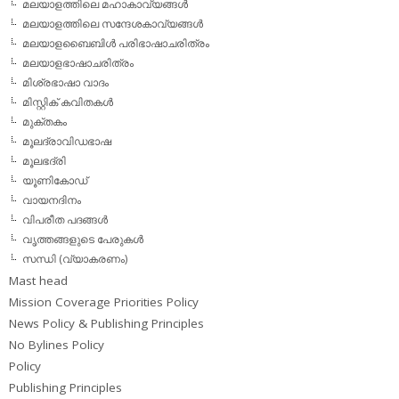
മലയാളത്തിലെ മഹാകാവ്യങ്ങള്‍
മലയാളത്തിലെ സന്ദേശകാവ്യങ്ങള്‍
മലയാളബൈബിള്‍ പരിഭാഷാചരിത്രം
മലയാളഭാഷാചരിത്രം
മിശ്രഭാഷാ വാദം
മിസ്റ്റിക് കവിതകള്‍
മുക്തകം
മൂലദ്രാവിഡഭാഷ
മൂലഭദ്രി
യൂണികോഡ്
വായനദിനം
വിപരീത പദങ്ങള്‍
വൃത്തങ്ങളുടെ പേരുകള്‍
സന്ധി (വ്യാകരണം)
Mast head
Mission Coverage Priorities Policy
News Policy & Publishing Principles
No Bylines Policy
Policy
Publishing Principles