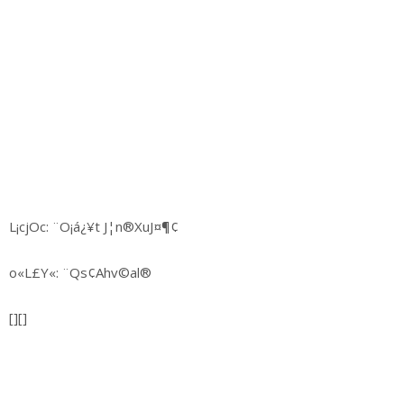
L¡cjOc: ¨O¡á¿¥t J¦n®XuJ¤¶¢
o«L£Y«: ¨Qs¢Ahv©al®
[][]