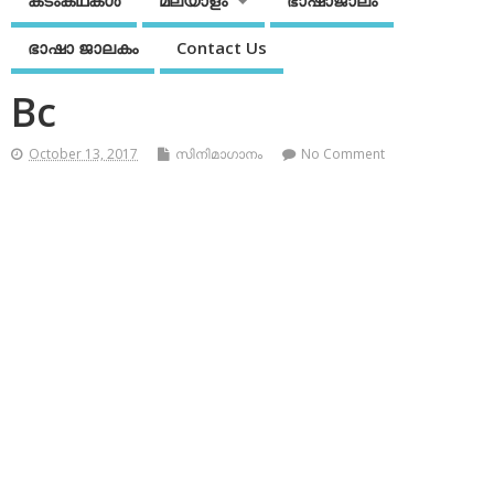
കടംകഥകള്‍
മലയാളം
ഭാഷാജാലം
ഭാഷാ ജാലകം
Contact Us
Bc
October 13, 2017
സിനിമാഗാനം
No Comment