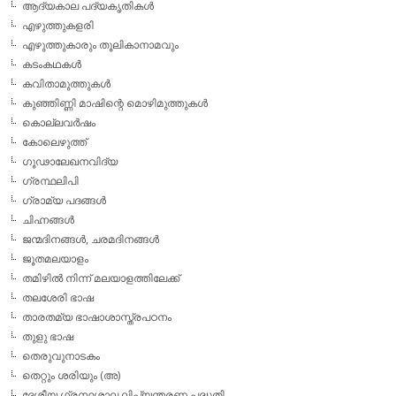
ആദ്യകാല പദ്യകൃതികള്‍
എഴുത്തുകളരി
എഴുത്തുകാരും തൂലികാനാമവും
കടംകഥകള്‍
കവിതാമുത്തുകള്‍
കുഞ്ഞിണ്ണി മാഷിന്റെ മൊഴിമുത്തുകള്‍
കൊല്ലവര്‍ഷം
കോലെഴുത്ത്
ഗൂഢാലേഖനവിദ്യ
ഗ്രന്ഥലിപി
ഗ്രാമ്യ പദങ്ങള്‍
ചിഹ്നങ്ങള്‍
ജന്മദിനങ്ങള്‍, ചരമദിനങ്ങള്‍
ജൂതമലയാളം
തമിഴില്‍ നിന്ന് മലയാളത്തിലേക്ക്
തലശേരി ഭാഷ
താരതമ്യ ഭാഷാശാസ്ത്രപഠനം
തുളു ഭാഷ
തെരുവുനാടകം
തെറ്റും ശരിയും (അ)
ദേശീയ ഗ്രന്ഥശാല ലിപ്യന്തരണ പദ്ധതി