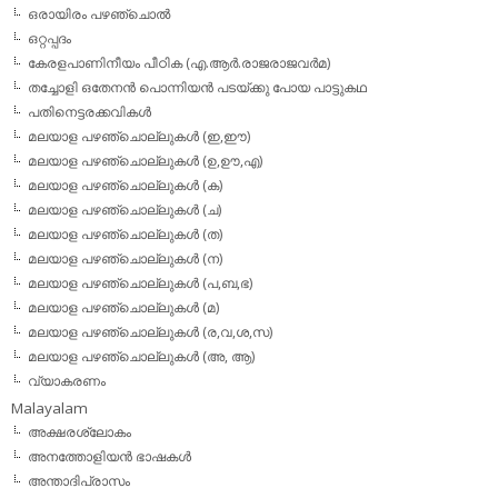
ഒരായിരം പഴഞ്ചൊല്‍
ഒറ്റപ്പദം
കേരളപാണിനീയം പീഠിക (എ.ആര്‍.രാജരാജവര്‍മ)
തച്ചോളി ഒതേനൻ പൊന്നിയൻ പടയ്‌ക്കു പോയ പാട്ടുകഥ
പതിനെട്ടരക്കവികള്‍
മലയാള പഴഞ്ചൊല്ലുകള്‍ (ഇ,ഈ)
മലയാള പഴഞ്ചൊല്ലുകള്‍ (ഉ,ഊ,എ)
മലയാള പഴഞ്ചൊല്ലുകള്‍ (ക)
മലയാള പഴഞ്ചൊല്ലുകള്‍ (ച)
മലയാള പഴഞ്ചൊല്ലുകള്‍ (ത)
മലയാള പഴഞ്ചൊല്ലുകള്‍ (ന)
മലയാള പഴഞ്ചൊല്ലുകള്‍ (പ,ബ,ഭ)
മലയാള പഴഞ്ചൊല്ലുകള്‍ (മ)
മലയാള പഴഞ്ചൊല്ലുകള്‍ (ര,വ,ശ,സ)
മലയാള പഴഞ്ചൊല്ലുകൾ (അ, ആ)
വ്യാകരണം
Malayalam
അക്ഷരശ്ലോകം
അനത്തോളിയന്‍ ഭാഷകള്‍
അന്താദിപ്രാസം