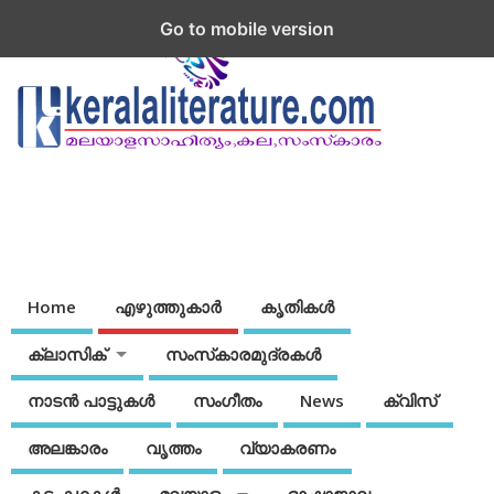
Go to mobile version
Home
എഴുത്തുകാര്‍
കൃതികൾ
ക്ലാസിക്
സംസ്‌കാരമുദ്രകള്‍
നാടന്‍ പാട്ടുകള്‍
സംഗീതം
News
ക്വിസ്
അലങ്കാരം
വൃത്തം
വ്യാകരണം