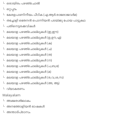
ഒരായിരം പഴഞ്ചൊല്‍
ഒറ്റപ്പദം
കേരളപാണിനീയം പീഠിക (എ.ആര്‍.രാജരാജവര്‍മ)
തച്ചോളി ഒതേനൻ പൊന്നിയൻ പടയ്‌ക്കു പോയ പാട്ടുകഥ
പതിനെട്ടരക്കവികള്‍
മലയാള പഴഞ്ചൊല്ലുകള്‍ (ഇ,ഈ)
മലയാള പഴഞ്ചൊല്ലുകള്‍ (ഉ,ഊ,എ)
മലയാള പഴഞ്ചൊല്ലുകള്‍ (ക)
മലയാള പഴഞ്ചൊല്ലുകള്‍ (ച)
മലയാള പഴഞ്ചൊല്ലുകള്‍ (ത)
മലയാള പഴഞ്ചൊല്ലുകള്‍ (ന)
മലയാള പഴഞ്ചൊല്ലുകള്‍ (പ,ബ,ഭ)
മലയാള പഴഞ്ചൊല്ലുകള്‍ (മ)
മലയാള പഴഞ്ചൊല്ലുകള്‍ (ര,വ,ശ,സ)
മലയാള പഴഞ്ചൊല്ലുകൾ (അ, ആ)
വ്യാകരണം
Malayalam
അക്ഷരശ്ലോകം
അനത്തോളിയന്‍ ഭാഷകള്‍
അന്താദിപ്രാസം