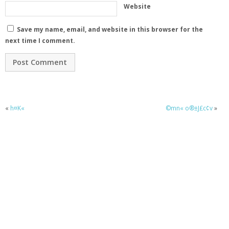
Website
Save my name, email, and website in this browser for the
next time I comment.
«
h¤K«
©mn« o®±J£c¢v
»