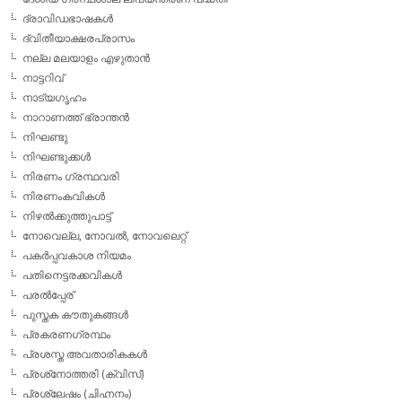
ദ്രാവിഡഭാഷകള്‍
ദ്വിതീയാക്ഷരപ്രാസം
നല്ല മലയാളം എഴുതാന്‍
നാട്ടറിവ്
നാട്യഗൃഹം
നാറാണത്ത് ഭ്രാന്തന്‍
നിഘണ്ടു
നിഘണ്ടുക്കള്‍
നിരണം ഗ്രന്ഥവരി
നിരണംകവികള്‍
നിഴല്‍ക്കുത്തുപാട്ട്
നോവെല്ല, നോവല്‍, നോവലെറ്റ്
പകര്‍പ്പവകാശ നിയമം
പതിനെട്ടരക്കവികള്‍
പരല്‍പ്പേര്
പുസ്തക കൗതുകങ്ങള്‍
പ്രകരണഗ്രന്ഥം
പ്രശസ്ത അവതാരികകള്‍
പ്രശ്‌നോത്തരി (ക്വിസ്)
പ്രശ്ലേഷം (ചിഹ്നനം)