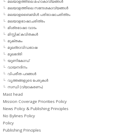
മലയാളത്തിലെ മഹാകാവ്യങ്ങള്‍
മലയാളത്തിലെ സന്ദേശകാവ്യങ്ങള്‍
മലയാളബൈബിള്‍ പരിഭാഷാചരിത്രം
മലയാളഭാഷാചരിത്രം
മിശ്രഭാഷാ വാദം
മിസ്റ്റിക് കവിതകള്‍
മുക്തകം
മൂലദ്രാവിഡഭാഷ
മൂലഭദ്രി
യൂണികോഡ്
വായനദിനം
വിപരീത പദങ്ങള്‍
വൃത്തങ്ങളുടെ പേരുകള്‍
സന്ധി (വ്യാകരണം)
Mast head
Mission Coverage Priorities Policy
News Policy & Publishing Principles
No Bylines Policy
Policy
Publishing Principles