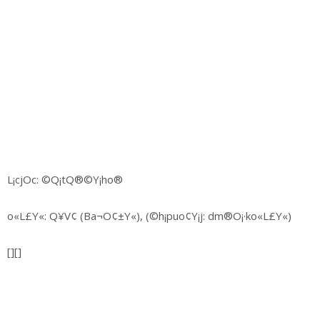
L¡cjOc: ©Q¡tQ®©Y¡ho®
o«L£Y«: Q¥V¢ (Ba¬O¢±Y«), (©h¡puo¢Y¡j: dm®O¡·ko«L£Y«)
[][]