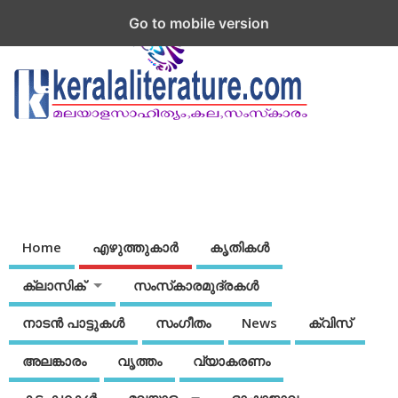
Go to mobile version
Home
എഴുത്തുകാര്‍
കൃതികൾ
ക്ലാസിക്
സംസ്‌കാരമുദ്രകള്‍
നാടന്‍ പാട്ടുകള്‍
സംഗീതം
News
ക്വിസ്
അലങ്കാരം
വൃത്തം
വ്യാകരണം