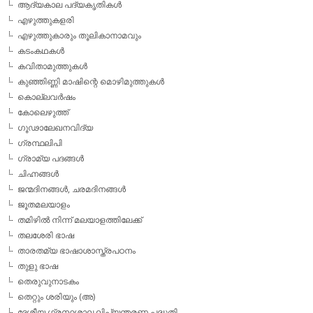
ആദ്യകാല പദ്യകൃതികള്‍
എഴുത്തുകളരി
എഴുത്തുകാരും തൂലികാനാമവും
കടംകഥകള്‍
കവിതാമുത്തുകള്‍
കുഞ്ഞിണ്ണി മാഷിന്റെ മൊഴിമുത്തുകള്‍
കൊല്ലവര്‍ഷം
കോലെഴുത്ത്
ഗൂഢാലേഖനവിദ്യ
ഗ്രന്ഥലിപി
ഗ്രാമ്യ പദങ്ങള്‍
ചിഹ്നങ്ങള്‍
ജന്മദിനങ്ങള്‍, ചരമദിനങ്ങള്‍
ജൂതമലയാളം
തമിഴില്‍ നിന്ന് മലയാളത്തിലേക്ക്
തലശേരി ഭാഷ
താരതമ്യ ഭാഷാശാസ്ത്രപഠനം
തുളു ഭാഷ
തെരുവുനാടകം
തെറ്റും ശരിയും (അ)
ദേശീയ ഗ്രന്ഥശാല ലിപ്യന്തരണ പദ്ധതി