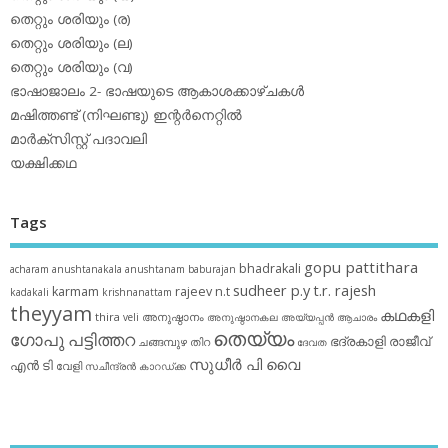
തെറ്റും ശരിയും (ര)
തെറ്റും ശരിയും (ല)
തെറ്റും ശരിയും (വ)
ഭാഷാജാലം 2- ഭാഷയുടെ ആകാശക്കാഴ്ചകള്‍
മഷിത്തണ്ട് (നിഘണ്ടു) ഇന്റര്‍നെറ്റില്‍
മാര്‍ക്‌സിസ്റ്റ് പദാവലി
യക്ഷിക്കഥ
Tags
gopu pattithara
bhadrakali
acharam
anushtanakala
anushtanam
baburajan
sudheer p.y
t.r. rajesh
karmam
rajeev n.t
kadakali
krishnanattam
theyyam
കഥകളി
thira
അനുഷ്ഠാനം
veli
അനുഷ്ഠാനകല
അയ്യപ്പന്‍
ആചാരം
തെയ്യം
ഗോപു പട്ടിത്തറ
ഭദ്രകാളി
രാജീവ്
ചങ്ങമ്പുഴ
തിറ
ദേവത
സുധീര്‍ പി വൈ
എൻ ടി
വേളി
സചീന്ദ്രന്‍ കാറഡ്ക്ക