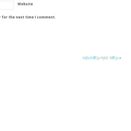
Website
r for the next time I comment.
H¡hc¢i®´¡u H¡t½¨li®´¡u
»