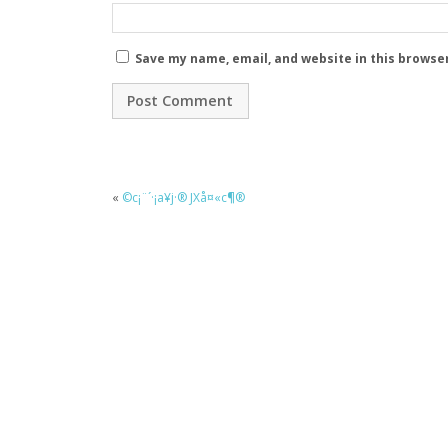
Save my name, email, and website in this browse
«
©c¡¨´·¡a¥j·® JXå¤«c¶®