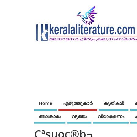
Home
എഴുത്തുകാര്‍
കൃതികൾ
അലങ്കാരം
വൃത്തം
വ്യാകരണം
Cªsuoc®b¬