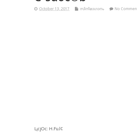
October 13, 2017
സിനിമാഗാനം
No Commen
L¡cjOc: H.Fu.l¢