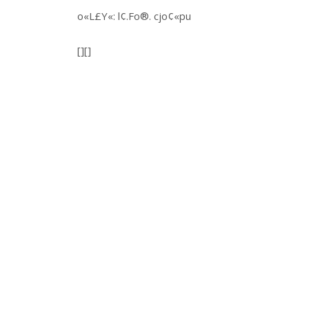
o«L£Y«: l¢.Fo®. cjo¢«pu
[][]