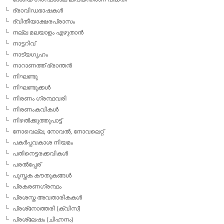
ദ്രാവിഡഭാഷകള്‍
ദ്വിതീയാക്ഷരപ്രാസം
നല്ല മലയാളം എഴുതാന്‍
നാട്ടറിവ്
നാട്യഗൃഹം
നാറാണത്ത് ഭ്രാന്തന്‍
നിഘണ്ടു
നിഘണ്ടുക്കള്‍
നിരണം ഗ്രന്ഥവരി
നിരണംകവികള്‍
നിഴല്‍ക്കുത്തുപാട്ട്
നോവെല്ല, നോവല്‍, നോവലെറ്റ്
പകര്‍പ്പവകാശ നിയമം
പതിനെട്ടരക്കവികള്‍
പരല്‍പ്പേര്
പുസ്തക കൗതുകങ്ങള്‍
പ്രകരണഗ്രന്ഥം
പ്രശസ്ത അവതാരികകള്‍
പ്രശ്‌നോത്തരി (ക്വിസ്)
പ്രശ്ലേഷം (ചിഹ്നനം)