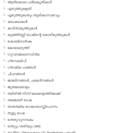
ആദ്യകാല പദ്യകൃതികള്‍
എഴുത്തുകളരി
എഴുത്തുകാരും തൂലികാനാമവും
കടംകഥകള്‍
കവിതാമുത്തുകള്‍
കുഞ്ഞിണ്ണി മാഷിന്റെ മൊഴിമുത്തുകള്‍
കൊല്ലവര്‍ഷം
കോലെഴുത്ത്
ഗൂഢാലേഖനവിദ്യ
ഗ്രന്ഥലിപി
ഗ്രാമ്യ പദങ്ങള്‍
ചിഹ്നങ്ങള്‍
ജന്മദിനങ്ങള്‍, ചരമദിനങ്ങള്‍
ജൂതമലയാളം
തമിഴില്‍ നിന്ന് മലയാളത്തിലേക്ക്
തലശേരി ഭാഷ
താരതമ്യ ഭാഷാശാസ്ത്രപഠനം
തുളു ഭാഷ
തെരുവുനാടകം
തെറ്റും ശരിയും (അ)
ദേശീയ ഗ്രന്ഥശാല ലിപ്യന്തരണ പദ്ധതി