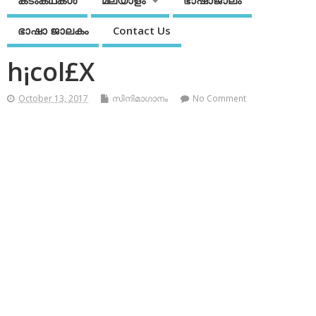
കടംകഥകള്‍
മലയാളം
ഭാഷാജാലം
ഭാഷാ ജാലകം
Contact Us
h¡col£X
October 13, 2017
സിനിമാഗാനം
No Comment