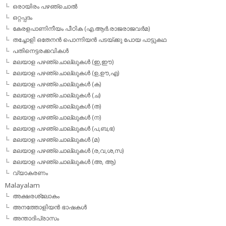
ഒരായിരം പഴഞ്ചൊല്‍
ഒറ്റപ്പദം
കേരളപാണിനീയം പീഠിക (എ.ആര്‍.രാജരാജവര്‍മ)
തച്ചോളി ഒതേനൻ പൊന്നിയൻ പടയ്‌ക്കു പോയ പാട്ടുകഥ
പതിനെട്ടരക്കവികള്‍
മലയാള പഴഞ്ചൊല്ലുകള്‍ (ഇ,ഈ)
മലയാള പഴഞ്ചൊല്ലുകള്‍ (ഉ,ഊ,എ)
മലയാള പഴഞ്ചൊല്ലുകള്‍ (ക)
മലയാള പഴഞ്ചൊല്ലുകള്‍ (ച)
മലയാള പഴഞ്ചൊല്ലുകള്‍ (ത)
മലയാള പഴഞ്ചൊല്ലുകള്‍ (ന)
മലയാള പഴഞ്ചൊല്ലുകള്‍ (പ,ബ,ഭ)
മലയാള പഴഞ്ചൊല്ലുകള്‍ (മ)
മലയാള പഴഞ്ചൊല്ലുകള്‍ (ര,വ,ശ,സ)
മലയാള പഴഞ്ചൊല്ലുകൾ (അ, ആ)
വ്യാകരണം
Malayalam
അക്ഷരശ്ലോകം
അനത്തോളിയന്‍ ഭാഷകള്‍
അന്താദിപ്രാസം