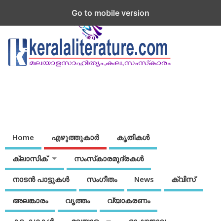
Go to mobile version
Home
എഴുത്തുകാര്‍
കൃതികൾ
ക്ലാസിക്
സംസ്‌കാരമുദ്രകള്‍
നാടന്‍ പാട്ടുകള്‍
സംഗീതം
News
ക്വിസ്
അലങ്കാരം
വൃത്തം
വ്യാകരണം