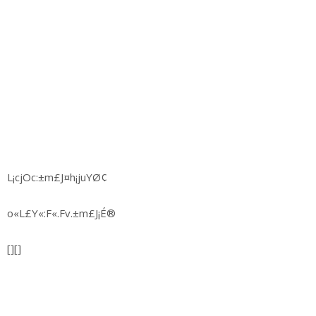
L¡cjOc:±m£J¤h¡juYØ¢
o«L£Y«:F«.Fv.±m£J¡É®
[][]