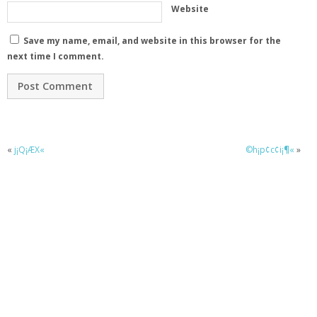
Website
Save my name, email, and website in this browser for the
next time I comment.
«
j¡Q¡ÆX«
©h¡p¢c¢i¡¶«
»