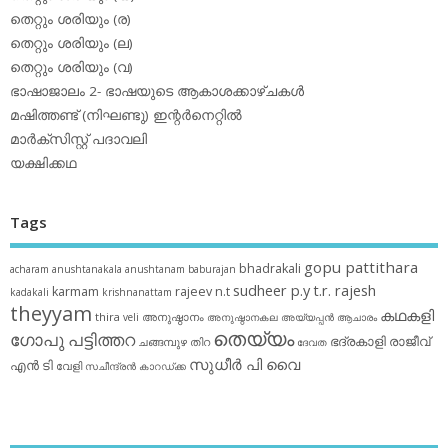
തെറ്റും ശരിയും (ര)
തെറ്റും ശരിയും (ല)
തെറ്റും ശരിയും (വ)
ഭാഷാജാലം 2- ഭാഷയുടെ ആകാശക്കാഴ്ചകള്‍
മഷിത്തണ്ട് (നിഘണ്ടു) ഇന്റര്‍നെറ്റില്‍
മാര്‍ക്‌സിസ്റ്റ് പദാവലി
യക്ഷിക്കഥ
Tags
gopu pattithara
bhadrakali
acharam
anushtanakala
anushtanam
baburajan
sudheer p.y
t.r. rajesh
karmam
rajeev n.t
kadakali
krishnanattam
theyyam
കഥകളി
thira
അനുഷ്ഠാനം
veli
അനുഷ്ഠാനകല
അയ്യപ്പന്‍
ആചാരം
തെയ്യം
ഗോപു പട്ടിത്തറ
ഭദ്രകാളി
രാജീവ്
ചങ്ങമ്പുഴ
തിറ
ദേവത
സുധീര്‍ പി വൈ
എൻ ടി
വേളി
സചീന്ദ്രന്‍ കാറഡ്ക്ക