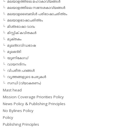
മലയാളത്തിലെ മഹാകാവ്യങ്ങള്‍
മലയാളത്തിലെ സന്ദേശകാവ്യങ്ങള്‍
മലയാളബൈബിള്‍ പരിഭാഷാചരിത്രം
മലയാളഭാഷാചരിത്രം
മിശ്രഭാഷാ വാദം
മിസ്റ്റിക് കവിതകള്‍
മുക്തകം
മൂലദ്രാവിഡഭാഷ
മൂലഭദ്രി
യൂണികോഡ്
വായനദിനം
വിപരീത പദങ്ങള്‍
വൃത്തങ്ങളുടെ പേരുകള്‍
സന്ധി (വ്യാകരണം)
Mast head
Mission Coverage Priorities Policy
News Policy & Publishing Principles
No Bylines Policy
Policy
Publishing Principles