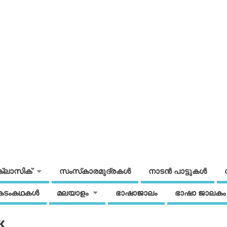
ക്ലാസിക്
സംസ്‌കാരമുദ്രകള്‍
നാടന്‍ പാട്ടുകള്‍
കടംകഥകള്‍
മലയാളം
ഭാഷാജാലം
ഭാഷാ ജാലകം
«