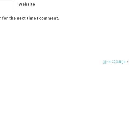
Website
r for the next time I comment.
J¡j¬« c¢oæ¡j«
»