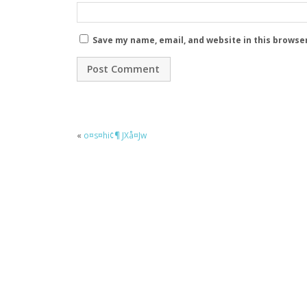
Save my name, email, and website in this browse
«
o¤s¤hi¢¶ JXå¤Jw