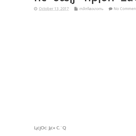
October 13, 2017
സിനിമാഗാനം
No Commen
L¡cjOc: J¡c« C.¨Q