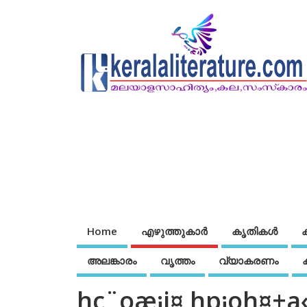
Home
എഴുത്തുകാര്‍
കൃതികൾ
അലങ്കാരം
വൃത്തം
വ്യാകരണം
hc¨oæ¡j¤ hp¡oh¤±a