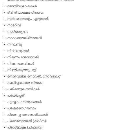
ദ്രാവിഡഭാഷകള്‍
ദ്വിതീയാക്ഷരപ്രാസം
നല്ല മലയാളം എഴുതാന്‍
നാട്ടറിവ്
നാട്യഗൃഹം
നാറാണത്ത് ഭ്രാന്തന്‍
നിഘണ്ടു
നിഘണ്ടുക്കള്‍
നിരണം ഗ്രന്ഥവരി
നിരണംകവികള്‍
നിഴല്‍ക്കുത്തുപാട്ട്
നോവെല്ല, നോവല്‍, നോവലെറ്റ്
പകര്‍പ്പവകാശ നിയമം
പതിനെട്ടരക്കവികള്‍
പരല്‍പ്പേര്
പുസ്തക കൗതുകങ്ങള്‍
പ്രകരണഗ്രന്ഥം
പ്രശസ്ത അവതാരികകള്‍
പ്രശ്‌നോത്തരി (ക്വിസ്)
പ്രശ്ലേഷം (ചിഹ്നനം)