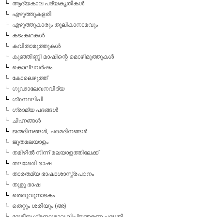
ആദ്യകാല പദ്യകൃതികള്‍
എഴുത്തുകളരി
എഴുത്തുകാരും തൂലികാനാമവും
കടംകഥകള്‍
കവിതാമുത്തുകള്‍
കുഞ്ഞിണ്ണി മാഷിന്റെ മൊഴിമുത്തുകള്‍
കൊല്ലവര്‍ഷം
കോലെഴുത്ത്
ഗൂഢാലേഖനവിദ്യ
ഗ്രന്ഥലിപി
ഗ്രാമ്യ പദങ്ങള്‍
ചിഹ്നങ്ങള്‍
ജന്മദിനങ്ങള്‍, ചരമദിനങ്ങള്‍
ജൂതമലയാളം
തമിഴില്‍ നിന്ന് മലയാളത്തിലേക്ക്
തലശേരി ഭാഷ
താരതമ്യ ഭാഷാശാസ്ത്രപഠനം
തുളു ഭാഷ
തെരുവുനാടകം
തെറ്റും ശരിയും (അ)
ദേശീയ ഗ്രന്ഥശാല ലിപ്യന്തരണ പദ്ധതി