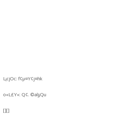
L¡cjOc: f¢µ¤Y¢j¤hk
o«L£Y«: Q¢. ©alj¡Qu
[][]