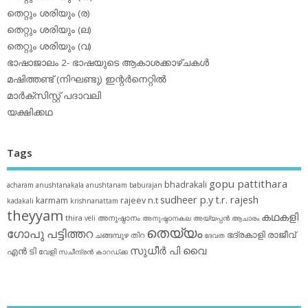
തെറ്റും ശരിയും (ര)
തെറ്റും ശരിയും (ല)
തെറ്റും ശരിയും (വ)
ഭാഷാജാലം 2- ഭാഷയുടെ ആകാശക്കാഴ്ചകള്‍
മഷിത്തണ്ട് (നിഘണ്ടു) ഇന്റര്‍നെറ്റില്‍
മാര്‍ക്‌സിസ്റ്റ് പദാവലി
യക്ഷിക്കഥ
Tags
gopu pattithara
bhadrakali
acharam
anushtanakala
anushtanam
baburajan
sudheer p.y
t.r. rajesh
karmam
rajeev n.t
kadakali
krishnanattam
theyyam
കഥകളി
thira
അനുഷ്ഠാനം
veli
അനുഷ്ഠാനകല
അയ്യപ്പന്‍
ആചാരം
തെയ്യം
ഗോപു പട്ടിത്തറ
ഭദ്രകാളി
രാജീവ്
ചങ്ങമ്പുഴ
തിറ
ദേവത
സുധീര്‍ പി വൈ
എൻ ടി
വേളി
സചീന്ദ്രന്‍ കാറഡ്ക്ക