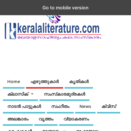
Go to mobile version
Home
എഴുത്തുകാര്‍
കൃതികൾ
ക്ലാസിക്
സംസ്‌കാരമുദ്രകള്‍
നാടന്‍ പാട്ടുകള്‍
സംഗീതം
News
ക്വിസ്
അലങ്കാരം
വൃത്തം
വ്യാകരണം