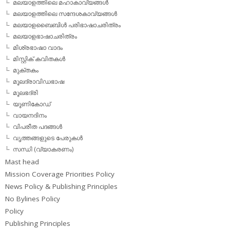
മലയാളത്തിലെ മഹാകാവ്യങ്ങള്‍
മലയാളത്തിലെ സന്ദേശകാവ്യങ്ങള്‍
മലയാളബൈബിള്‍ പരിഭാഷാചരിത്രം
മലയാളഭാഷാചരിത്രം
മിശ്രഭാഷാ വാദം
മിസ്റ്റിക് കവിതകള്‍
മുക്തകം
മൂലദ്രാവിഡഭാഷ
മൂലഭദ്രി
യൂണികോഡ്
വായനദിനം
വിപരീത പദങ്ങള്‍
വൃത്തങ്ങളുടെ പേരുകള്‍
സന്ധി (വ്യാകരണം)
Mast head
Mission Coverage Priorities Policy
News Policy & Publishing Principles
No Bylines Policy
Policy
Publishing Principles