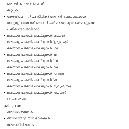
ഒരായിരം പഴഞ്ചൊല്‍
ഒറ്റപ്പദം
കേരളപാണിനീയം പീഠിക (എ.ആര്‍.രാജരാജവര്‍മ)
തച്ചോളി ഒതേനൻ പൊന്നിയൻ പടയ്‌ക്കു പോയ പാട്ടുകഥ
പതിനെട്ടരക്കവികള്‍
മലയാള പഴഞ്ചൊല്ലുകള്‍ (ഇ,ഈ)
മലയാള പഴഞ്ചൊല്ലുകള്‍ (ഉ,ഊ,എ)
മലയാള പഴഞ്ചൊല്ലുകള്‍ (ക)
മലയാള പഴഞ്ചൊല്ലുകള്‍ (ച)
മലയാള പഴഞ്ചൊല്ലുകള്‍ (ത)
മലയാള പഴഞ്ചൊല്ലുകള്‍ (ന)
മലയാള പഴഞ്ചൊല്ലുകള്‍ (പ,ബ,ഭ)
മലയാള പഴഞ്ചൊല്ലുകള്‍ (മ)
മലയാള പഴഞ്ചൊല്ലുകള്‍ (ര,വ,ശ,സ)
മലയാള പഴഞ്ചൊല്ലുകൾ (അ, ആ)
വ്യാകരണം
Malayalam
അക്ഷരശ്ലോകം
അനത്തോളിയന്‍ ഭാഷകള്‍
അന്താദിപ്രാസം