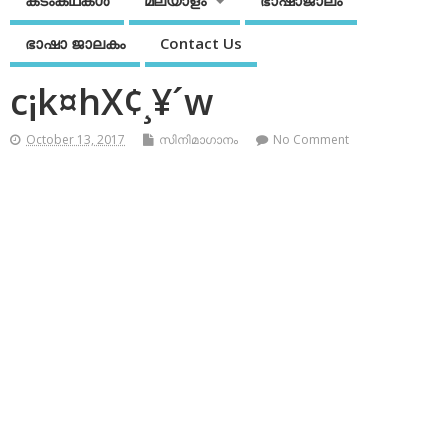
കടംകഥകള്‍
മലയാളം
ഭാഷാജാലം
ഭാഷാ ജാലകം
Contact Us
c¡k¤hX¢¸¥´w
October 13, 2017
സിനിമാഗാനം
No Comment