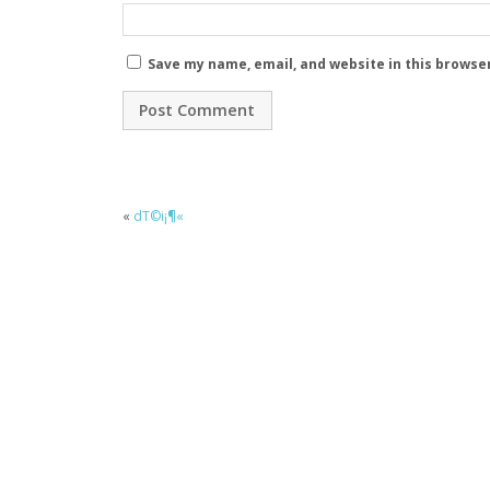
Save my name, email, and website in this browse
«
dT©i¡¶«