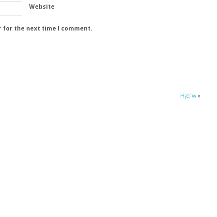
Website
r for the next time I comment.
H¡q¹w
»