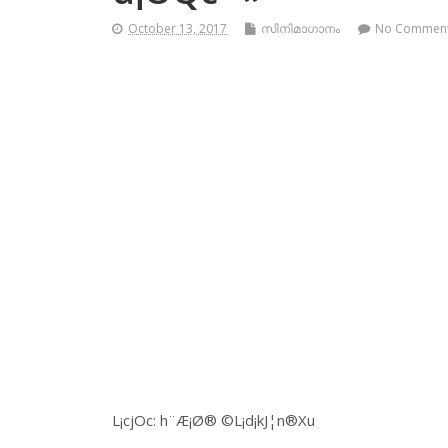
October 13, 2017
സിനിമാഗാനം
No Commen
L¡cjOc: h¨Æ¡Ø® ©L¡d¡kJ¦n®Xu