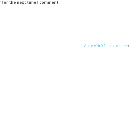
r for the next time I comment.
Aµ¡j« A½¢X¢ H¡m¡j« H¡hc
»