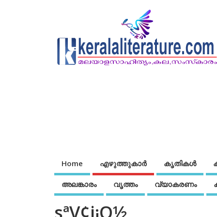
Home
എഴുത്തുകാര്‍
കൃതികൾ
അലങ്കാരം
വൃത്തം
വ്യാകരണം
sªV¢j¡Q½