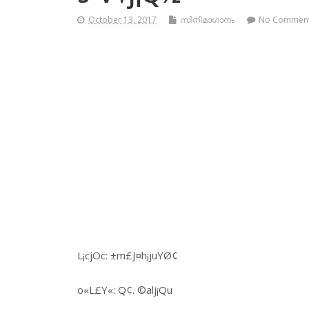
October 13, 2017
സിനിമാഗാനം
No Commen
L¡cjOc: ±m£J¤h¡juYØ¢
o«L£Y«: Q¢. ©alj¡Qu