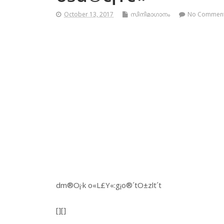
October 13, 2017
സിനിമാഗാനം
No Commen
dm®O¡·k o«L£Y«:g¡o®´tO±zlt´t
[][]