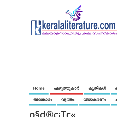
Home
എഴുത്തുകാര്‍
കൃതികൾ
അലങ്കാരം
വൃത്തം
വ്യാകരണം
o§d®c¡Tc«