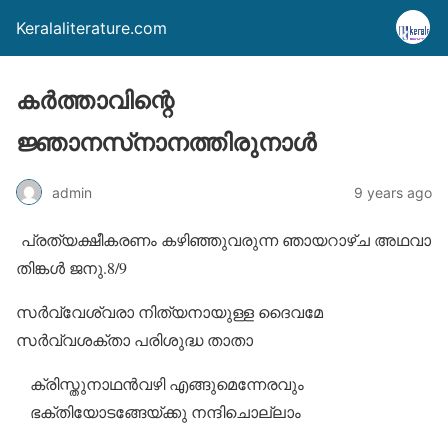
Keralaliterature.com
കര്‍ത്താവിന്റെ
ജ്ഞാനസ്‌നാനത്തിരുനാള്‍
admin
9 years ago
പ്രത്യക്ഷീകരണം കഴിഞ്ഞുവരുന്ന ഞായറാഴ്ച അഥവാ
തിങ്കള്‍ ജനു.8/9
സര്‍വ്വേശ്വരാ നിത്യനായുള്ള ദൈവമേ
സര്‍വ്വശക്താ പരിശുദ്ധ താതാ
ക്രിസ്തുനാഥന്‍വഴി എങ്ങുമെന്നേരവും
ഭക്തിയോടങ്ങേയ്ക്കു നന്ദിചൊല്ലാം