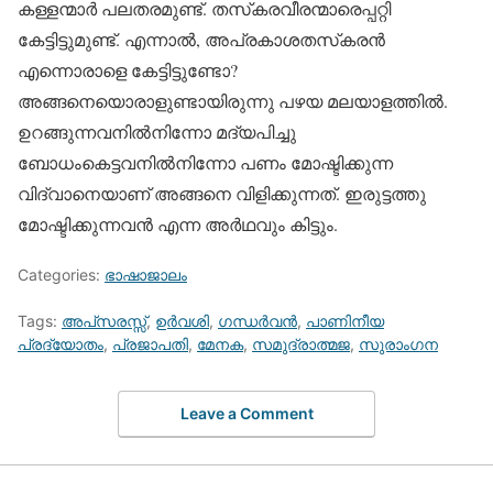
കള്ളന്മാര്‍ പലതരമുണ്ട്. തസ്‌കരവീരന്മാരെപ്പറ്റി
കേട്ടിട്ടുമുണ്ട്. എന്നാല്‍, അപ്രകാശതസ്‌കരന്‍
എന്നൊരാളെ കേട്ടിട്ടുണ്ടോ?
അങ്ങനെയൊരാളുണ്ടായിരുന്നു പഴയ മലയാളത്തില്‍.
ഉറങ്ങുന്നവനില്‍നിന്നോ മദ്യപിച്ചു
ബോധംകെട്ടവനില്‍നിന്നോ പണം മോഷ്ടിക്കുന്ന
വിദ്വാനെയാണ് അങ്ങനെ വിളിക്കുന്നത്. ഇരുട്ടത്തു
മോഷ്ടിക്കുന്നവന്‍ എന്ന അര്‍ഥവും കിട്ടും.
Categories:
ഭാഷാജാലം
Tags:
അപ്‌സരസ്സ്
,
ഉര്‍വശി
,
ഗന്ധര്‍വന്‍
,
പാണിനീയ
പ്രദ്യോതം
,
പ്രജാപതി
,
മേനക
,
സമുദ്രാത്മജ
,
സുരാംഗന
Leave a Comment