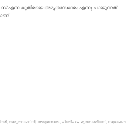
വസ് എന്ന കുതിരയെ അമൃതസോദരം എന്നു പറയുന്നത്
ാണ്.
ലരി
,
അമൃതവാഹിനി
,
അമൃതസാരം
,
പ്രതിപദം
,
മൃതസഞ്ജീവനി
,
സുധാകല