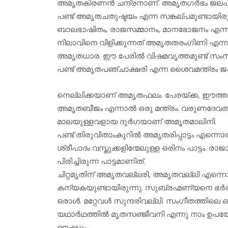
അമൃതകിരണന്‍ ചന്ദ്രനാണ്. അമൃതഗര്‍ഭം ജലപൂര്
പണ്ട് അമൃതചതുഷ്ടയം എന്ന സങ്കല്പമുണ്ടായി
ബാലഭാഷിതം, രാജസമ്മാനം, മാനഭോജനം എന്ന
നിലാവിനെ വിളിക്കുന്നത് അമൃതതരംഗിണി എന
അമൃതധാര. ഈ പേരില്‍ വിഷമവൃത്തമുണ്ട് സംസ്‌
പണ്ട് അമൃതപഞ്ചാക്ഷരി എന്ന ശൈവമന്ത്രം ജപി
നെല്ലിക്കയാണ് അമൃതഫലം. പേരയ്ക്ക, ഈത്തപ്പ
അമൃതബീജം എന്നാല്‍ ഒരു മന്ത്രം. വരുണദേവതാത
മാലയുള്ളവളായ ദുര്‍ഗയാണ് അമൃതമാലിനി.
പണ്ട് തിരുവിതാംകൂറില്‍ അമൃതരിപ്പാട്ടം എന്നൊര
ശ്രീപാദം വസ്തുക്കളിന്മേലുള്ള ഒരിനം പാട്ടം. 
പിരിച്ചിരുന്ന പാട്ടമാണിത്.
ചിറ്റമൃതിന് അമൃതവല്ലരി, അമൃതവല്ലി എന്നൊ
കന്യകയുണ്ടായിരുന്നു. സുബ്രഹ്മണ്യനെ ഭര്‍ത്താ
ഒരാള്‍. മറ്റേവള്‍ സുന്ദരിവല്ലി. സംഗീതത്
യഥാര്‍ഥത്തില്‍ മൃതസഞ്ജീവനി എന്നു നാം ഉപയോഗി
ഔഷധം.