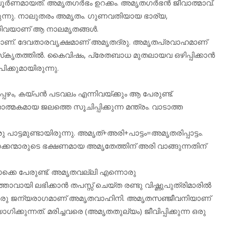
‍ണമായത്. അമൃതഗര്‍ഭം ഉറക്കം. അമൃതഗര്‍ഭന്‍ ജീവാത്മാവ്.
രുന്നു. നാലുതരം അമൃതം. ഗുണവതിയായ ഭാര്യ,
ിവയാണ് ആ നാലമൃതങ്ങള്‍.
്നാണ്. ദേവതാരവൃക്ഷമാണ് അമൃതദ്രു. അമൃതപ്രവാഹമാണ്
കൃതത്തില്‍. കൈവിഷം, പ്രേതബാധ മുതലായവ ഒഴിപ്പിക്കാന്‍
ക്കുമായിരുന്നു.
ഴം, കയ്പന്‍ പടവലം എന്നിവയ്ക്കും ആ പേരുണ്ട്.
്മകമായ ജലത്തെ സൂചിപ്പിക്കുന്ന മന്ത്രം. വാടാത്ത
ു പാട്ടമുണ്ടായിരുന്നു. അമൃത്+അരി+പാട്ടം=അമൃതരിപ്പാട്ടം.
രാജാക്കന്മാരുടെ ഭക്ഷണമായ അമൃതേത്തിന് അരി വാങ്ങുന്നതിന്
ക്കെ പേരുണ്ട്. അമൃതവല്ലി എന്നൊരു
വായി ലഭിക്കാന്‍ തപസ്സ് ചെയ്ത രണ്ടു വിഷ്ണുപുത്രിമാരില്‍
തിലെ ഒരു ജന്യരാഗമാണ് അമൃതവാഹിനി. അമൃതസഞ്ജീവനിയാണ്
ക്കുന്നത്. മരിച്ചവരെ (അമൃതതുല്യം) ജീവിപ്പിക്കുന്ന ഒരു