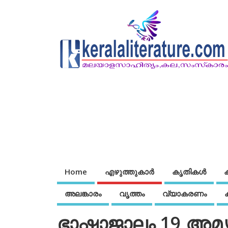
Home
എഴുത്തുകാര്‍
കൃതികൾ
അലങ്കാരം
വൃത്തം
വ്യാകരണം
ഭാഷാജാലം 19 അ