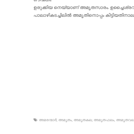
ഉരുക്കിയ നെയ്യാണ് അമൃതസാരം. ഉച്ചൈശ്ര
പാലാഴികടച്ചിലില്‍ അമൃതിനൊപ്പം കിട്ടിയതിനാല
അമരന്മാര്‍
,
അമൃതം
,
അമൃതകല
,
അമൃതഫലം
,
അമൃതവല്