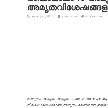
അമൃതവിശേഷങ്ങള
January 26, 2023
ഭാഷാജാലം
No Comment
അമൃതം, അമൃത, അമൃതകം തുടങ്ങിയ സംസ്‌കൃതവാ
നിഷേധാര്‍ഥപദമാണ് അമൃതം. മരണത്തെ ഇല്ലാതാക