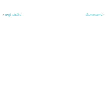
«
രശ്മി പ്രദീപ്
ദീപനാ ദാസ്
»