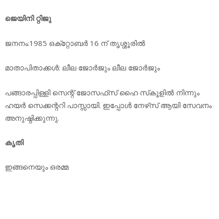
ജെയിനി റ്റിജു
ജനനം:1985 ഒക്‌റ്റോബര്‍ 16 ന് തൃശ്ശൂരില്‍
മാതാപിതാക്കള്‍: ലീല ജോര്‍ജും ലീല ജോര്‍ജും
പങ്ങാരപ്പിള്ളി സെന്റ് ജോസഫ്‌സ് ഹൈ സ്‌കൂളില്‍ നിന്നും
ഹയര്‍ സെക്കന്ററി പാസ്സായി. ഇപ്പോള്‍ നേഴ്‌സ് ആയി സേവനം
അനുഷ്ഠിക്കുന്നു.
കൃതി
ഇങ്ങനെയും ഒരമ്മ