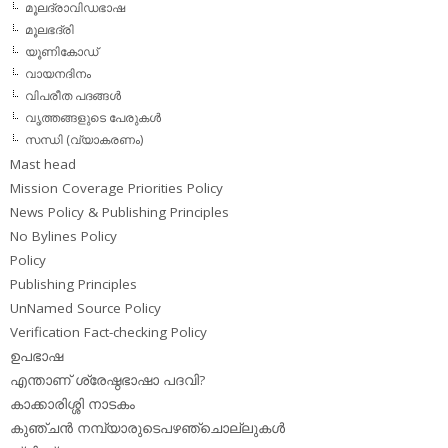
മൂലദ്രാവിഡഭാഷ
മൂലഭദ്രി
യൂണികോഡ്
വായനദിനം
വിപരീത പദങ്ങള്‍
വൃത്തങ്ങളുടെ പേരുകള്‍
സന്ധി (വ്യാകരണം)
Mast head
Mission Coverage Priorities Policy
News Policy & Publishing Principles
No Bylines Policy
Policy
Publishing Principles
UnNamed Source Policy
Verification Fact-checking Policy
ഉപഭാഷ
എന്താണ് ശ്രേഷ്ഠഭാഷാ പദവി?
കാക്കാരിശ്ശി നാടകം
കുഞ്ചന്‍ നമ്പ്യാരുടെപഴഞ്ചൊല്ലുകള്‍