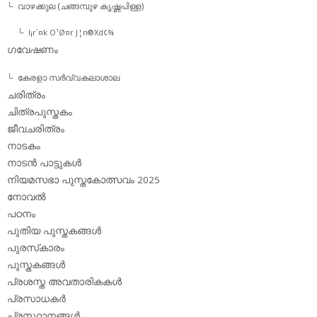
വാഴക്കുല (ചങ്ങമ്പുഴ കൃഷ്ണപിള്ള)
l¡r´¤k O¹Ø¤r J¦n®Xd¢¾
ഗവേഷണം
കേരളാ സര്‍വ്വകലാശാല
ചരിത്രം
ചിത്രപുസ്തകം
ജീവചരിത്രം
നാടകം
നാടന്‍ പാട്ടുകള്‍
നിയമസഭാ പുസ്തകോത്സവം 2025
നോവല്‍
പഠനം
പുതിയ പുസ്തകങ്ങള്‍
പുരസ്‌കാരം
പുസ്തകങ്ങള്‍
പ്രശസ്ത അവതാരികകള്‍
പ്രസാധകര്‍
പ്രസ്ഥാനങ്ങള്‍