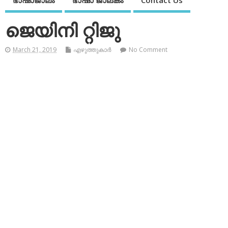
ഭാഷാജാലം
ഭാഷാ ജാലകം
Contact Us
ജെയിനി റ്റിജു
March 21, 2019
എഴുത്തുകാര്‍
No Comment