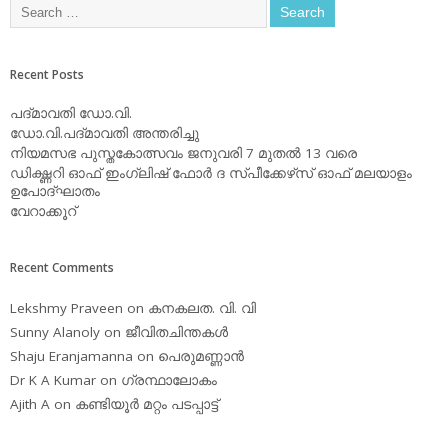
Recent Posts
പദ്മാവതി ഡോ.വി.
ഡോ.വി.പദ്മാവതി അന്തരിച്ചു
നിയമസഭ പുസ്തകോത്സവം ജനുവരി 7 മുതല്‍ 13 വരെ
ഡിക്ഷ്ണറി ഓഫ് ഇംഗ്ലിഷ് ഫോര്‍ ദ സ്പീക്കേഴ്‌സ് ഓഫ് മലയാളം
ഉപോദ്ഘാതം
വേറാക്കൂറ്
Recent Comments
Lekshmy Praveen
on
കനകലത. വി. വി
Sunny Alanoly
on
ജീവിതചിന്തകള്‍
Shaju Eranjamanna
on
പെരുമണ്ണാന്‍
Dr K A Kumar
on
ഗ്രന്ഥാലോകം
Ajith A
on
കണ്ടിയൂര്‍ മറ്റം പടപ്പാട്ട്‌