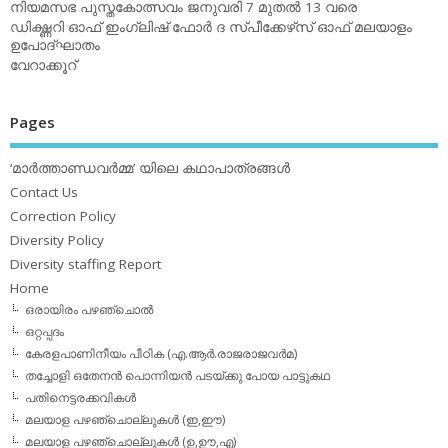
നിയമസഭ പുസ്തകോത്സവം ജനുവരി 7 മുതല്‍ 13 വരെ
ഡിക്ഷ്ണറി ഓഫ് ഇംഗ്ലിഷ് ഫോര്‍ ദ സ്പീക്കേഴ്‌സ് ഓഫ് മലയാളം
ഉപോദ്ഘാതം
വേറാക്കൂറ്
Pages
‘മാര്‍ത്താണ്ഡവര്‍മ്മ’ യിലെ കഥാപാത്രങ്ങള്‍
Contact Us
Correction Policy
Diversity Policy
Diversity staffing Report
Home
ഒരായിരം പഴഞ്ചൊല്‍
ഒറ്റപ്പദം
കേരളപാണിനീയം പീഠിക (എ.ആര്‍.രാജരാജവര്‍മ)
തച്ചോളി ഒതേനൻ പൊന്നിയൻ പടയ്‌ക്കു പോയ പാട്ടുകഥ
പതിനെട്ടരക്കവികള്‍
മലയാള പഴഞ്ചൊല്ലുകള്‍ (ഇ,ഈ)
മലയാള പഴഞ്ചൊല്ലുകള്‍ (ഉ,ഊ,എ)