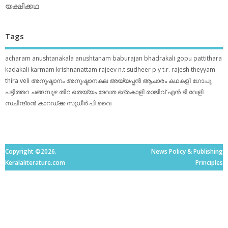
യക്ഷിക്കഥ
Tags
acharam
anushtanakala
anushtanam
baburajan
bhadrakali
gopu pattithara
kadakali
karmam
krishnanattam
rajeev n.t
sudheer p.y
t.r. rajesh
theyyam
thira
veli
അനുഷ്ഠാനം
അനുഷ്ഠാനകല
അയ്യപ്പന്‍
ആചാരം
കഥകളി
ഗോപു
പട്ടിത്തറ
ചങ്ങമ്പുഴ
തിറ
തെയ്യം
ദേവത
ഭദ്രകാളി
രാജീവ് എൻ ടി
വേളി
സചീന്ദ്രന്‍ കാറഡ്ക്ക
സുധീര്‍ പി വൈ
Copyright ©2026.
News Policy & Publishing
Keralaliterature.com
Principles