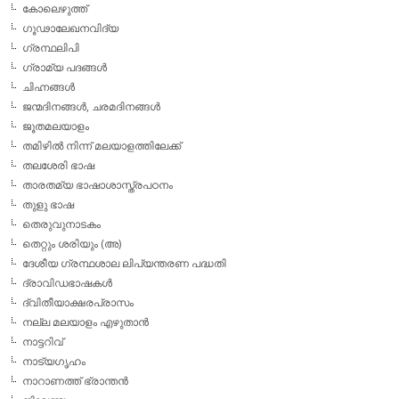
കോലെഴുത്ത്
ഗൂഢാലേഖനവിദ്യ
ഗ്രന്ഥലിപി
ഗ്രാമ്യ പദങ്ങള്‍
ചിഹ്നങ്ങള്‍
ജന്മദിനങ്ങള്‍, ചരമദിനങ്ങള്‍
ജൂതമലയാളം
തമിഴില്‍ നിന്ന് മലയാളത്തിലേക്ക്
തലശേരി ഭാഷ
താരതമ്യ ഭാഷാശാസ്ത്രപഠനം
തുളു ഭാഷ
തെരുവുനാടകം
തെറ്റും ശരിയും (അ)
ദേശീയ ഗ്രന്ഥശാല ലിപ്യന്തരണ പദ്ധതി
ദ്രാവിഡഭാഷകള്‍
ദ്വിതീയാക്ഷരപ്രാസം
നല്ല മലയാളം എഴുതാന്‍
നാട്ടറിവ്
നാട്യഗൃഹം
നാറാണത്ത് ഭ്രാന്തന്‍