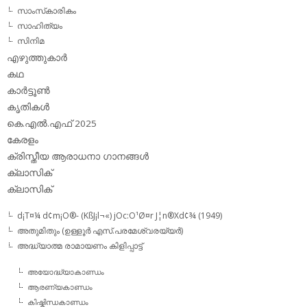
സാംസ്‌കാരികം
സാഹിത്യം
സിനിമ
എഴുത്തുകാര്‍
കഥ
കാര്‍ട്ടൂണ്‍
കൃതികള്‍
കെ.എല്‍.എഫ് 2025
കേരളം
ക്രിസ്തീയ ആരാധനാ ഗാനങ്ങള്‍
ക്ലാസിക്‌
ക്ലാസിക്
d¡T¤¼ d¢m¡O®- (KßJ¡l¬«) jOc:O¹Ø¤r J¦n®Xd¢¾ (1949)
അതുമിതും (ഉള്ളൂര്‍ എസ്.പരമേശ്വരയ്യര്‍)
അദ്ധ്യാത്മ രാമായണം കിളിപ്പാട്ട്‌
അയോദ്ധ്യാകാണ്ഡം
ആരണ്യകാണ്ഡം
കിഷ്കിന്ധകാണ്ഡം