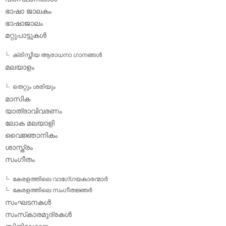
ഭാഷാ ജാലകം
ഭാഷാജാലം
മറ്റുപാട്ടുകള്‍
ക്രിസ്തീയ ആരാധനാ ഗാനങ്ങള്‍
മലയാളം
തെറ്റും ശരിയും
മാസിക
യാത്രാവിവരണം
ലോക മലയാളി
വൈജ്ഞാനികം
ശാസ്ത്രം
സംഗീതം
കേരളത്തിലെ വാഗേ്ഗയകാരന്മാര്‍
കേരളത്തിലെ സംഗീതജ്ഞര്‍
സംഘടനകള്‍
സംസ്‌കാരമുദ്രകള്‍