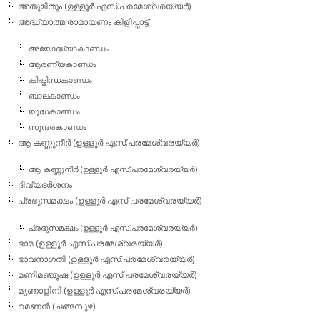
അതുമിതും (ഉള്ളൂര്‍ എസ്.പരമേശ്വരയ്യര്‍)
അദ്ധ്യാത്മ രാമായണം കിളിപ്പാട്ട്‌
അയോദ്ധ്യാകാണ്ഡം
ആരണ്യകാണ്ഡം
കിഷ്കിന്ധകാണ്ഡം
ബാലകാണ്ഡം
യൂദ്ധകാണ്ഡം
സുന്ദരകാണ്ഡം
ആ കണ്ണുനീര്‍ (ഉള്ളൂര്‍ എസ്.പരമേശ്വരയ്യര്‍)
ആ കണ്ണുനീര്‍ (ഉള്ളൂര്‍ എസ്.പരമേശ്വരയ്യര്‍)
ദിവ്യദര്‍ശനം
പ്രഭുസമക്ഷം (ഉള്ളൂര്‍ എസ്.പരമേശ്വരയ്യര്‍)
പ്രഭുസമക്ഷം (ഉള്ളൂര്‍ എസ്.പരമേശ്വരയ്യര്‍)
ഭാമ (ഉള്ളൂര്‍ എസ്.പരമേശ്വരയ്യര്‍)
ഭാവനാഗതി (ഉള്ളൂര്‍ എസ്.പരമേശ്വരയ്യര്‍)
മണിമഞ്ജുഷ (ഉള്ളൂര്‍ എസ്.പരമേശ്വരയ്യര്‍)
മൃണാളിനി (ഉള്ളൂര്‍ എസ്.പരമേശ്വരയ്യര്‍)
രമണന്‍ (ചങ്ങമ്പുഴ)