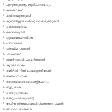
എഴുത്തുകാരും തൂലികാനാമവും
കടംകഥകള്‍
കവിതാമുത്തുകള്‍
കുഞ്ഞിണ്ണി മാഷിന്റെ മൊഴിമുത്തുകള്‍
കൊല്ലവര്‍ഷം
കോലെഴുത്ത്
ഗൂഢാലേഖനവിദ്യ
ഗ്രന്ഥലിപി
ഗ്രാമ്യ പദങ്ങള്‍
ചിഹ്നങ്ങള്‍
ജന്മദിനങ്ങള്‍, ചരമദിനങ്ങള്‍
ജൂതമലയാളം
തമിഴില്‍ നിന്ന് മലയാളത്തിലേക്ക്
തലശേരി ഭാഷ
താരതമ്യ ഭാഷാശാസ്ത്രപഠനം
തുളു ഭാഷ
തെരുവുനാടകം
തെറ്റും ശരിയും (അ)
ദേശീയ ഗ്രന്ഥശാല ലിപ്യന്തരണ പദ്ധതി
ദ്രാവിഡഭാഷകള്‍