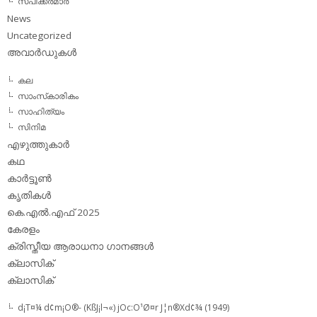
സ്പീക്കര്‍മാര്‍
News
Uncategorized
അവാര്‍ഡുകള്‍
കല
സാംസ്‌കാരികം
സാഹിത്യം
സിനിമ
എഴുത്തുകാര്‍
കഥ
കാര്‍ട്ടൂണ്‍
കൃതികള്‍
കെ.എല്‍.എഫ് 2025
കേരളം
ക്രിസ്തീയ ആരാധനാ ഗാനങ്ങള്‍
ക്ലാസിക്‌
ക്ലാസിക്
d¡T¤¼ d¢m¡O®- (KßJ¡l¬«) jOc:O¹Ø¤r J¦n®Xd¢¾ (1949)