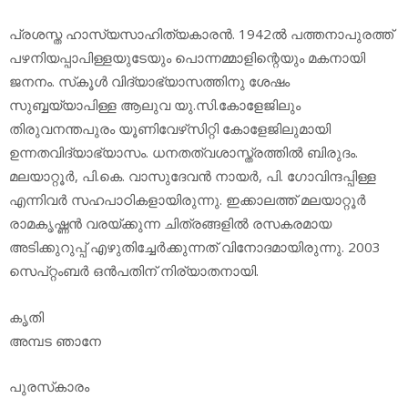
പ്രശസ്ത ഹാസ്യസാഹിത്യകാരന്‍. 1942ല്‍ പത്തനാപുരത്ത്
പഴനിയപ്പാപിള്ളയുടേയും പൊന്നമ്മാളിന്റെയും മകനായി
ജനനം. സ്‌കൂള്‍ വിദ്യാഭ്യാസത്തിനു ശേഷം
സുബ്ബയ്യാപിള്ള ആലുവ യു.സി.കോളേജിലും
തിരുവനന്തപുരം യൂണിവേഴ്‌സിറ്റി കോളേജിലുമായി
ഉന്നതവിദ്യാഭ്യാസം. ധനതത്വശാസ്ത്രത്തില്‍ ബിരുദം.
മലയാറ്റൂര്‍, പി.കെ. വാസുദേവന്‍ നായര്‍, പി. ഗോവിന്ദപ്പിള്ള
എന്നിവര്‍ സഹപാഠികളായിരുന്നു. ഇക്കാലത്ത് മലയാറ്റൂര്‍
രാമകൃഷ്ണന്‍ വരയ്ക്കുന്ന ചിത്രങ്ങളില്‍ രസകരമായ
അടിക്കുറുപ്പ് എഴുതിച്ചേര്‍ക്കുന്നത് വിനോദമായിരുന്നു. 2003
സെപ്റ്റംബര്‍ ഒന്‍പതിന് നിര്യാതനായി.
കൃതി
അമ്പട ഞാനേ
പുരസ്‌കാരം