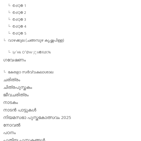
©dQ® 1
©dQ® 2
©dQ® 3
©dQ® 4
©dQ® 5
വാഴക്കുല (ചങ്ങമ്പുഴ കൃഷ്ണപിള്ള)
l¡r´¤k O¹Ø¤r J¦n®Xd¢¾
ഗവേഷണം
കേരളാ സര്‍വ്വകലാശാല
ചരിത്രം
ചിത്രപുസ്തകം
ജീവചരിത്രം
നാടകം
നാടന്‍ പാട്ടുകള്‍
നിയമസഭാ പുസ്തകോത്സവം 2025
നോവല്‍
പഠനം
പുതിയ പുസ്തകങ്ങള്‍