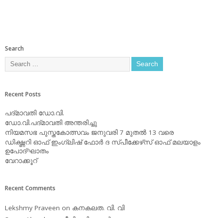
Search
Recent Posts
പദ്മാവതി ഡോ.വി.
ഡോ.വി.പദ്മാവതി അന്തരിച്ചു
നിയമസഭ പുസ്തകോത്സവം ജനുവരി 7 മുതല്‍ 13 വരെ
ഡിക്ഷ്ണറി ഓഫ് ഇംഗ്ലിഷ് ഫോര്‍ ദ സ്പീക്കേഴ്‌സ് ഓഫ് മലയാളം
ഉപോദ്ഘാതം
വേറാക്കൂറ്
Recent Comments
Lekshmy Praveen
on
കനകലത. വി. വി