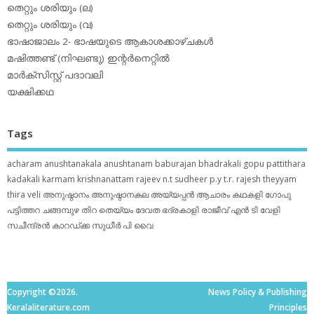
തെറ്റും ശരിയും (ല)
തെറ്റും ശരിയും (വ)
ഭാഷാജാലം 2- ഭാഷയുടെ ആകാശക്കാഴ്ചകള്‍
മഷിത്തണ്ട് (നിഘണ്ടു) ഇന്റര്‍നെറ്റില്‍
മാര്‍ക്‌സിസ്റ്റ് പദാവലി
യക്ഷിക്കഥ
Tags
acharam
anushtanakala
anushtanam
baburajan
bhadrakali
gopu pattithara
kadakali
karmam
krishnanattam
rajeev n.t
sudheer p.y
t.r. rajesh
theyyam
thira
veli
അനുഷ്ഠാനം
അനുഷ്ഠാനകല
അയ്യപ്പന്‍
ആചാരം
കഥകളി
ഗോപു
പട്ടിത്തറ
ചങ്ങമ്പുഴ
തിറ
തെയ്യം
ദേവത
ഭദ്രകാളി
രാജീവ് എൻ ടി
വേളി
സചീന്ദ്രന്‍ കാറഡ്ക്ക
സുധീര്‍ പി വൈ
Copyright ©2026.
News Policy & Publishing
Keralaliterature.com
Principles