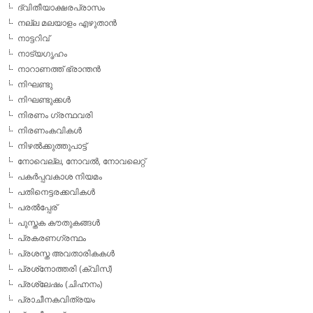
ദ്വിതീയാക്ഷരപ്രാസം
നല്ല മലയാളം എഴുതാന്‍
നാട്ടറിവ്
നാട്യഗൃഹം
നാറാണത്ത് ഭ്രാന്തന്‍
നിഘണ്ടു
നിഘണ്ടുക്കള്‍
നിരണം ഗ്രന്ഥവരി
നിരണംകവികള്‍
നിഴല്‍ക്കുത്തുപാട്ട്
നോവെല്ല, നോവല്‍, നോവലെറ്റ്
പകര്‍പ്പവകാശ നിയമം
പതിനെട്ടരക്കവികള്‍
പരല്‍പ്പേര്
പുസ്തക കൗതുകങ്ങള്‍
പ്രകരണഗ്രന്ഥം
പ്രശസ്ത അവതാരികകള്‍
പ്രശ്‌നോത്തരി (ക്വിസ്)
പ്രശ്ലേഷം (ചിഹ്നനം)
പ്രാചീനകവിത്രയം