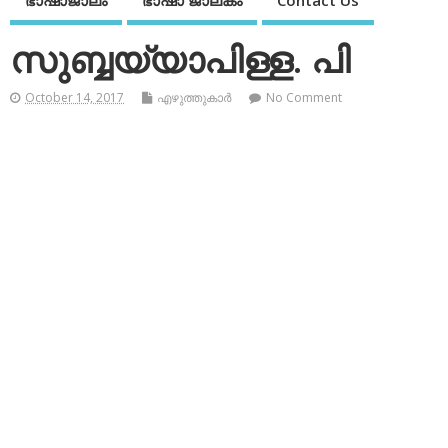
ഭാഷാജാലം
ഭാഷാ ജാലകം
Contact Us
സുബ്ബയ്യാപിള്ള. പി
October 14, 2017
എഴുത്തുകാര്‍
No Comment