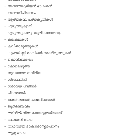
അനത്തോളിയന്‍ ഭാഷകള്‍
അന്താദിപ്രാസം
ആദ്യകാല പദ്യകൃതികള്‍
എഴുത്തുകളരി
എഴുത്തുകാരും തൂലികാനാമവും
കടംകഥകള്‍
കവിതാമുത്തുകള്‍
കുഞ്ഞിണ്ണി മാഷിന്റെ മൊഴിമുത്തുകള്‍
കൊല്ലവര്‍ഷം
കോലെഴുത്ത്
ഗൂഢാലേഖനവിദ്യ
ഗ്രന്ഥലിപി
ഗ്രാമ്യ പദങ്ങള്‍
ചിഹ്നങ്ങള്‍
ജന്മദിനങ്ങള്‍, ചരമദിനങ്ങള്‍
ജൂതമലയാളം
തമിഴില്‍ നിന്ന് മലയാളത്തിലേക്ക്
തലശേരി ഭാഷ
താരതമ്യ ഭാഷാശാസ്ത്രപഠനം
തുളു ഭാഷ