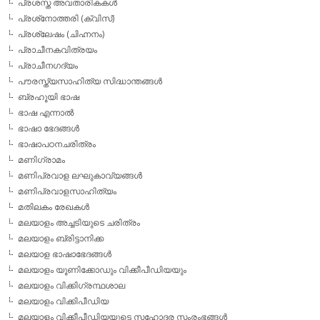
പ്രശസ്ത അവതാരികകള്‍
പ്രശ്‌നോത്തരി (ക്വിസ്)
പ്രശ്ലേഷം (ചിഹ്നനം)
പ്രാചീനകവിത്രയം
പ്രാചീനഗദ്യം
പൗരസ്ത്യസാഹിത്യ സിദ്ധാന്തങ്ങള്‍
ബ്രഹൂയി ഭാഷ
ഭാഷ എന്നാല്‍
ഭാഷാ ഭേദങ്ങള്‍
ഭാഷാപഠനചരിത്രം
മണിഗ്രാമം
മണിപ്രവാള ലഘുകാവ്യങ്ങള്‍
മണിപ്രവാളസാഹിത്യം
മതിലകം രേഖകള്‍
മലയാളം അച്ചടിയുടെ ചരിത്രം
മലയാളം ബ്രിട്ടാനിക്ക
മലയാള ഭാഷാഭേദങ്ങള്‍
മലയാളം യൂണിക്കോഡും വിക്കീപീഡിയയും
മലയാളം വിക്കിഗ്രന്ഥശാല
മലയാളം വിക്കിപീഡിയ
മലയാളം വിക്കീപീഡിയയുടെ സഹോദര സംരംഭങ്ങള്‍