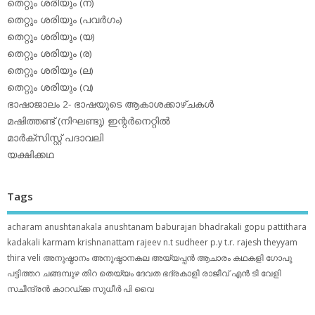
തെറ്റും ശരിയും (ന)
തെറ്റും ശരിയും (പവര്‍ഗം)
തെറ്റും ശരിയും (യ)
തെറ്റും ശരിയും (ര)
തെറ്റും ശരിയും (ല)
തെറ്റും ശരിയും (വ)
ഭാഷാജാലം 2- ഭാഷയുടെ ആകാശക്കാഴ്ചകള്‍
മഷിത്തണ്ട് (നിഘണ്ടു) ഇന്റര്‍നെറ്റില്‍
മാര്‍ക്‌സിസ്റ്റ് പദാവലി
യക്ഷിക്കഥ
Tags
acharam
anushtanakala
anushtanam
baburajan
bhadrakali
gopu pattithara
kadakali
karmam
krishnanattam
rajeev n.t
sudheer p.y
t.r. rajesh
theyyam
thira
veli
അനുഷ്ഠാനം
അനുഷ്ഠാനകല
അയ്യപ്പന്‍
ആചാരം
കഥകളി
ഗോപു
പട്ടിത്തറ
ചങ്ങമ്പുഴ
തിറ
തെയ്യം
ദേവത
ഭദ്രകാളി
രാജീവ് എൻ ടി
വേളി
സചീന്ദ്രന്‍ കാറഡ്ക്ക
സുധീര്‍ പി വൈ