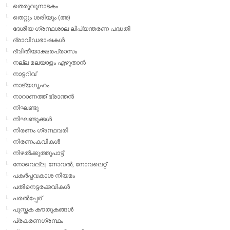
തെരുവുനാടകം
തെറ്റും ശരിയും (അ)
ദേശീയ ഗ്രന്ഥശാല ലിപ്യന്തരണ പദ്ധതി
ദ്രാവിഡഭാഷകള്‍
ദ്വിതീയാക്ഷരപ്രാസം
നല്ല മലയാളം എഴുതാന്‍
നാട്ടറിവ്
നാട്യഗൃഹം
നാറാണത്ത് ഭ്രാന്തന്‍
നിഘണ്ടു
നിഘണ്ടുക്കള്‍
നിരണം ഗ്രന്ഥവരി
നിരണംകവികള്‍
നിഴല്‍ക്കുത്തുപാട്ട്
നോവെല്ല, നോവല്‍, നോവലെറ്റ്
പകര്‍പ്പവകാശ നിയമം
പതിനെട്ടരക്കവികള്‍
പരല്‍പ്പേര്
പുസ്തക കൗതുകങ്ങള്‍
പ്രകരണഗ്രന്ഥം