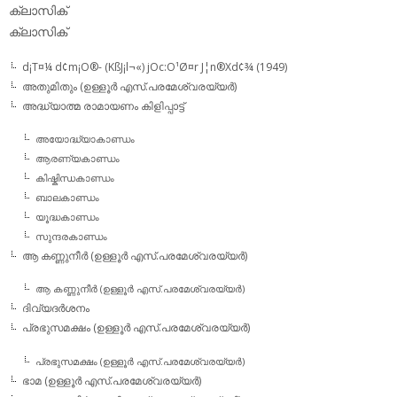
ക്ലാസിക്‌
ക്ലാസിക്
d¡T¤¼ d¢m¡O®- (KßJ¡l¬«) jOc:O¹Ø¤r J¦n®Xd¢¾ (1949)
അതുമിതും (ഉള്ളൂര്‍ എസ്.പരമേശ്വരയ്യര്‍)
അദ്ധ്യാത്മ രാമായണം കിളിപ്പാട്ട്‌
അയോദ്ധ്യാകാണ്ഡം
ആരണ്യകാണ്ഡം
കിഷ്കിന്ധകാണ്ഡം
ബാലകാണ്ഡം
യൂദ്ധകാണ്ഡം
സുന്ദരകാണ്ഡം
ആ കണ്ണുനീര്‍ (ഉള്ളൂര്‍ എസ്.പരമേശ്വരയ്യര്‍)
ആ കണ്ണുനീര്‍ (ഉള്ളൂര്‍ എസ്.പരമേശ്വരയ്യര്‍)
ദിവ്യദര്‍ശനം
പ്രഭുസമക്ഷം (ഉള്ളൂര്‍ എസ്.പരമേശ്വരയ്യര്‍)
പ്രഭുസമക്ഷം (ഉള്ളൂര്‍ എസ്.പരമേശ്വരയ്യര്‍)
ഭാമ (ഉള്ളൂര്‍ എസ്.പരമേശ്വരയ്യര്‍)