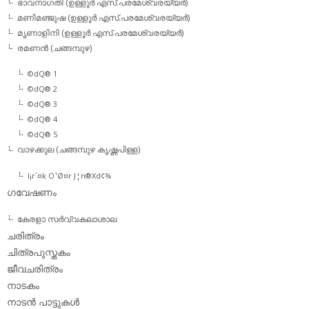
ഭാവനാഗതി (ഉള്ളൂര്‍ എസ്.പരമേശ്വരയ്യര്‍)
മണിമഞ്ജുഷ (ഉള്ളൂര്‍ എസ്.പരമേശ്വരയ്യര്‍)
മൃണാളിനി (ഉള്ളൂര്‍ എസ്.പരമേശ്വരയ്യര്‍)
രമണന്‍ (ചങ്ങമ്പുഴ)
©dQ® 1
©dQ® 2
©dQ® 3
©dQ® 4
©dQ® 5
വാഴക്കുല (ചങ്ങമ്പുഴ കൃഷ്ണപിള്ള)
l¡r´¤k O¹Ø¤r J¦n®Xd¢¾
ഗവേഷണം
കേരളാ സര്‍വ്വകലാശാല
ചരിത്രം
ചിത്രപുസ്തകം
ജീവചരിത്രം
നാടകം
നാടന്‍ പാട്ടുകള്‍