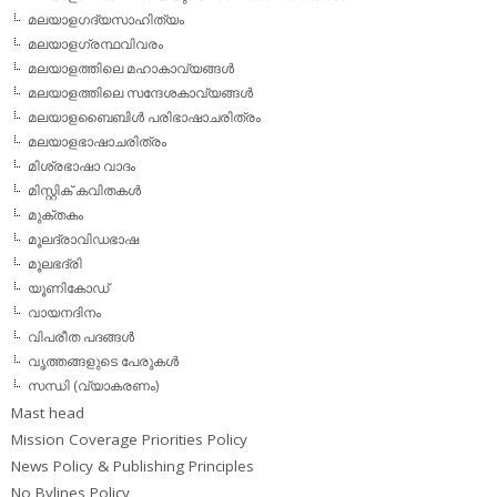
മലയാളഗദ്യസാഹിത്യം
മലയാളഗ്രന്ഥവിവരം
മലയാളത്തിലെ മഹാകാവ്യങ്ങള്‍
മലയാളത്തിലെ സന്ദേശകാവ്യങ്ങള്‍
മലയാളബൈബിള്‍ പരിഭാഷാചരിത്രം
മലയാളഭാഷാചരിത്രം
മിശ്രഭാഷാ വാദം
മിസ്റ്റിക് കവിതകള്‍
മുക്തകം
മൂലദ്രാവിഡഭാഷ
മൂലഭദ്രി
യൂണികോഡ്
വായനദിനം
വിപരീത പദങ്ങള്‍
വൃത്തങ്ങളുടെ പേരുകള്‍
സന്ധി (വ്യാകരണം)
Mast head
Mission Coverage Priorities Policy
News Policy & Publishing Principles
No Bylines Policy