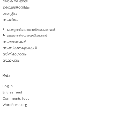
ലോക മലയാളി
വൈജ്ഞാനികം
ശാസ്ത്രം
സംഗീതം
കേരളത്തിലെ വാഗേ്ഗയകാരന്മാര്‍
കേരളത്തിലെ സംഗീതജ്ഞര്‍
സംഘടനകള്‍
സംസ്‌കാരമുദ്രകള്‍
സിനിമാഗാനം
സ്ഥാപനം
Meta
Log in
Entries feed
Comments feed
WordPress.org