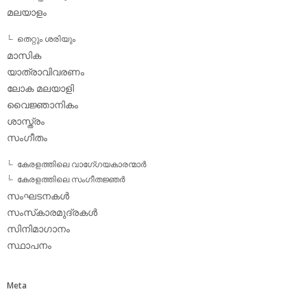
മലയാളം
തെറ്റും ശരിയും
മാസിക
യാത്രാവിവരണം
ലോക മലയാളി
വൈജ്ഞാനികം
ശാസ്ത്രം
സംഗീതം
കേരളത്തിലെ വാഗേ്ഗയകാരന്മാര്‍
കേരളത്തിലെ സംഗീതജ്ഞര്‍
സംഘടനകള്‍
സംസ്‌കാരമുദ്രകള്‍
സിനിമാഗാനം
സ്ഥാപനം
Meta