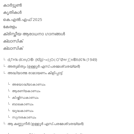
കാര്‍ട്ടൂണ്‍
കൃതികള്‍
കെ.എല്‍.എഫ് 2025
കേരളം
ക്രിസ്തീയ ആരാധനാ ഗാനങ്ങള്‍
ക്ലാസിക്‌
ക്ലാസിക്
d¡T¤¼ d¢m¡O®- (KßJ¡l¬«) jOc:O¹Ø¤r J¦n®Xd¢¾ (1949)
അതുമിതും (ഉള്ളൂര്‍ എസ്.പരമേശ്വരയ്യര്‍)
അദ്ധ്യാത്മ രാമായണം കിളിപ്പാട്ട്‌
അയോദ്ധ്യാകാണ്ഡം
ആരണ്യകാണ്ഡം
കിഷ്കിന്ധകാണ്ഡം
ബാലകാണ്ഡം
യൂദ്ധകാണ്ഡം
സുന്ദരകാണ്ഡം
ആ കണ്ണുനീര്‍ (ഉള്ളൂര്‍ എസ്.പരമേശ്വരയ്യര്‍)