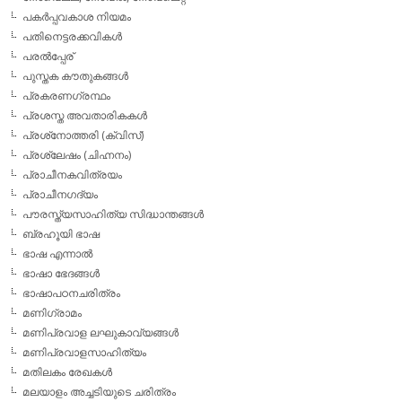
പകര്‍പ്പവകാശ നിയമം
പതിനെട്ടരക്കവികള്‍
പരല്‍പ്പേര്
പുസ്തക കൗതുകങ്ങള്‍
പ്രകരണഗ്രന്ഥം
പ്രശസ്ത അവതാരികകള്‍
പ്രശ്‌നോത്തരി (ക്വിസ്)
പ്രശ്ലേഷം (ചിഹ്നനം)
പ്രാചീനകവിത്രയം
പ്രാചീനഗദ്യം
പൗരസ്ത്യസാഹിത്യ സിദ്ധാന്തങ്ങള്‍
ബ്രഹൂയി ഭാഷ
ഭാഷ എന്നാല്‍
ഭാഷാ ഭേദങ്ങള്‍
ഭാഷാപഠനചരിത്രം
മണിഗ്രാമം
മണിപ്രവാള ലഘുകാവ്യങ്ങള്‍
മണിപ്രവാളസാഹിത്യം
മതിലകം രേഖകള്‍
മലയാളം അച്ചടിയുടെ ചരിത്രം