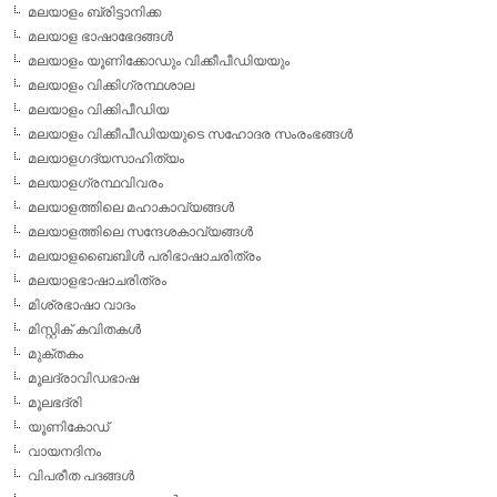
മലയാളം ബ്രിട്ടാനിക്ക
മലയാള ഭാഷാഭേദങ്ങള്‍
മലയാളം യൂണിക്കോഡും വിക്കീപീഡിയയും
മലയാളം വിക്കിഗ്രന്ഥശാല
മലയാളം വിക്കിപീഡിയ
മലയാളം വിക്കീപീഡിയയുടെ സഹോദര സംരംഭങ്ങള്‍
മലയാളഗദ്യസാഹിത്യം
മലയാളഗ്രന്ഥവിവരം
മലയാളത്തിലെ മഹാകാവ്യങ്ങള്‍
മലയാളത്തിലെ സന്ദേശകാവ്യങ്ങള്‍
മലയാളബൈബിള്‍ പരിഭാഷാചരിത്രം
മലയാളഭാഷാചരിത്രം
മിശ്രഭാഷാ വാദം
മിസ്റ്റിക് കവിതകള്‍
മുക്തകം
മൂലദ്രാവിഡഭാഷ
മൂലഭദ്രി
യൂണികോഡ്
വായനദിനം
വിപരീത പദങ്ങള്‍