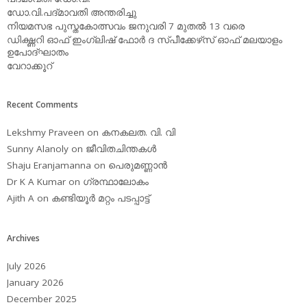
ഡോ.വി.പദ്മാവതി അന്തരിച്ചു
നിയമസഭ പുസ്തകോത്സവം ജനുവരി 7 മുതല്‍ 13 വരെ
ഡിക്ഷ്ണറി ഓഫ് ഇംഗ്ലിഷ് ഫോര്‍ ദ സ്പീക്കേഴ്‌സ് ഓഫ് മലയാളം
ഉപോദ്ഘാതം
വേറാക്കൂറ്
Recent Comments
Lekshmy Praveen
on
കനകലത. വി. വി
Sunny Alanoly
on
ജീവിതചിന്തകള്‍
Shaju Eranjamanna
on
പെരുമണ്ണാന്‍
Dr K A Kumar
on
ഗ്രന്ഥാലോകം
Ajith A
on
കണ്ടിയൂര്‍ മറ്റം പടപ്പാട്ട്‌
Archives
July 2026
January 2026
December 2025