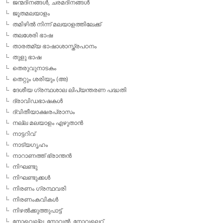
ജന്മദിനങ്ങള്‍, ചരമദിനങ്ങള്‍
ജൂതമലയാളം
തമിഴില്‍ നിന്ന് മലയാളത്തിലേക്ക്
തലശേരി ഭാഷ
താരതമ്യ ഭാഷാശാസ്ത്രപഠനം
തുളു ഭാഷ
തെരുവുനാടകം
തെറ്റും ശരിയും (അ)
ദേശീയ ഗ്രന്ഥശാല ലിപ്യന്തരണ പദ്ധതി
ദ്രാവിഡഭാഷകള്‍
ദ്വിതീയാക്ഷരപ്രാസം
നല്ല മലയാളം എഴുതാന്‍
നാട്ടറിവ്
നാട്യഗൃഹം
നാറാണത്ത് ഭ്രാന്തന്‍
നിഘണ്ടു
നിഘണ്ടുക്കള്‍
നിരണം ഗ്രന്ഥവരി
നിരണംകവികള്‍
നിഴല്‍ക്കുത്തുപാട്ട്
നോവെല്ല, നോവല്‍, നോവലെറ്റ്