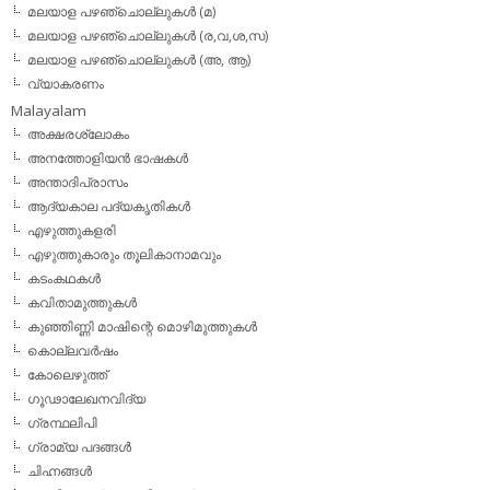
മലയാള പഴഞ്ചൊല്ലുകള്‍ (മ)
മലയാള പഴഞ്ചൊല്ലുകള്‍ (ര,വ,ശ,സ)
മലയാള പഴഞ്ചൊല്ലുകൾ (അ, ആ)
വ്യാകരണം
Malayalam
അക്ഷരശ്ലോകം
അനത്തോളിയന്‍ ഭാഷകള്‍
അന്താദിപ്രാസം
ആദ്യകാല പദ്യകൃതികള്‍
എഴുത്തുകളരി
എഴുത്തുകാരും തൂലികാനാമവും
കടംകഥകള്‍
കവിതാമുത്തുകള്‍
കുഞ്ഞിണ്ണി മാഷിന്റെ മൊഴിമുത്തുകള്‍
കൊല്ലവര്‍ഷം
കോലെഴുത്ത്
ഗൂഢാലേഖനവിദ്യ
ഗ്രന്ഥലിപി
ഗ്രാമ്യ പദങ്ങള്‍
ചിഹ്നങ്ങള്‍