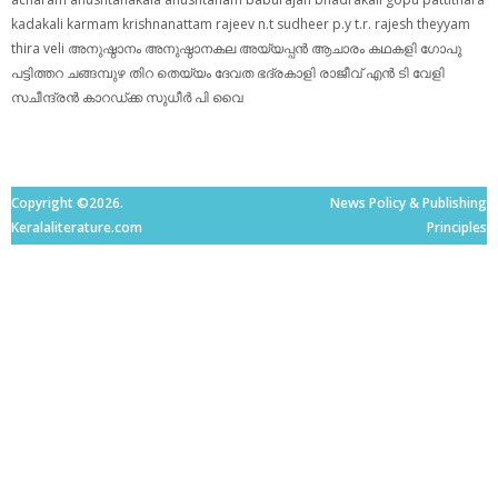
kadakali
karmam
krishnanattam
rajeev n.t
sudheer p.y
t.r. rajesh
theyyam
thira
veli
അനുഷ്ഠാനം
അനുഷ്ഠാനകല
അയ്യപ്പന്‍
ആചാരം
കഥകളി
ഗോപു
പട്ടിത്തറ
ചങ്ങമ്പുഴ
തിറ
തെയ്യം
ദേവത
ഭദ്രകാളി
രാജീവ് എൻ ടി
വേളി
സചീന്ദ്രന്‍ കാറഡ്ക്ക
സുധീര്‍ പി വൈ
Copyright ©2026.
News Policy & Publishing
Keralaliterature.com
Principles