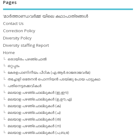
Pages
‘മാര്‍ത്താണ്ഡവര്‍മ്മ’ യിലെ കഥാപാത്രങ്ങള്‍
Contact Us
Correction Policy
Diversity Policy
Diversity staffing Report
Home
ഒരായിരം പഴഞ്ചൊല്‍
ഒറ്റപ്പദം
കേരളപാണിനീയം പീഠിക (എ.ആര്‍.രാജരാജവര്‍മ)
തച്ചോളി ഒതേനൻ പൊന്നിയൻ പടയ്‌ക്കു പോയ പാട്ടുകഥ
പതിനെട്ടരക്കവികള്‍
മലയാള പഴഞ്ചൊല്ലുകള്‍ (ഇ,ഈ)
മലയാള പഴഞ്ചൊല്ലുകള്‍ (ഉ,ഊ,എ)
മലയാള പഴഞ്ചൊല്ലുകള്‍ (ക)
മലയാള പഴഞ്ചൊല്ലുകള്‍ (ച)
മലയാള പഴഞ്ചൊല്ലുകള്‍ (ത)
മലയാള പഴഞ്ചൊല്ലുകള്‍ (ന)
മലയാള പഴഞ്ചൊല്ലുകള്‍ (പ,ബ,ഭ)