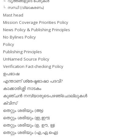
വൃത്തങ്ങളുടെ പേരുകള്‍
സന്ധി (വ്യാകരണം)
Mast head
Mission Coverage Priorities Policy
News Policy & Publishing Principles
No Bylines Policy
Policy
Publishing Principles
UnNamed Source Policy
Verification Fact-checking Policy
ഉപഭാഷ
എന്താണ് ശ്രേഷ്ഠഭാഷാ പദവി?
കാക്കാരിശ്ശി നാടകം
കുഞ്ചന്‍ നമ്പ്യാരുടെപഴഞ്ചൊല്ലുകള്‍
ക്വിസ്
തെറ്റും ശരിയും (ആ)
തെറ്റും ശരിയും (ഇ,ഈ)
തെറ്റും ശരിയും (ഉ, ഊ, ഋ)
തെറ്റും ശരിയും (എ,ഏ,ഐ)