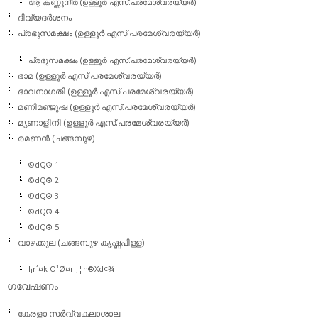
ആ കണ്ണുനീര്‍ (ഉള്ളൂര്‍ എസ്.പരമേശ്വരയ്യര്‍)
ദിവ്യദര്‍ശനം
പ്രഭുസമക്ഷം (ഉള്ളൂര്‍ എസ്.പരമേശ്വരയ്യര്‍)
പ്രഭുസമക്ഷം (ഉള്ളൂര്‍ എസ്.പരമേശ്വരയ്യര്‍)
ഭാമ (ഉള്ളൂര്‍ എസ്.പരമേശ്വരയ്യര്‍)
ഭാവനാഗതി (ഉള്ളൂര്‍ എസ്.പരമേശ്വരയ്യര്‍)
മണിമഞ്ജുഷ (ഉള്ളൂര്‍ എസ്.പരമേശ്വരയ്യര്‍)
മൃണാളിനി (ഉള്ളൂര്‍ എസ്.പരമേശ്വരയ്യര്‍)
രമണന്‍ (ചങ്ങമ്പുഴ)
©dQ® 1
©dQ® 2
©dQ® 3
©dQ® 4
©dQ® 5
വാഴക്കുല (ചങ്ങമ്പുഴ കൃഷ്ണപിള്ള)
l¡r´¤k O¹Ø¤r J¦n®Xd¢¾
ഗവേഷണം
കേരളാ സര്‍വ്വകലാശാല