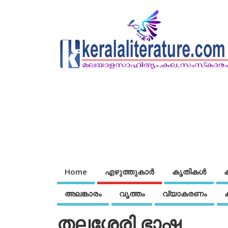
Home
എഴുത്തുകാര്‍
കൃതികൾ
അലങ്കാരം
വൃത്തം
വ്യാകരണം
തലശേരി ഭാഷ