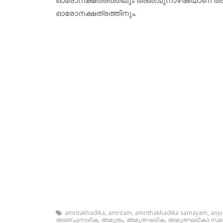
ഓരോനക്ഷത്രത്തിനും.
amritakhadika
,
amritam
,
amrithakhadika samayam
,
anju
അഞ്ചുനാഴിക
,
അമൃതം
,
അമൃതഘടിക
,
അമൃതഘടികാ സമ