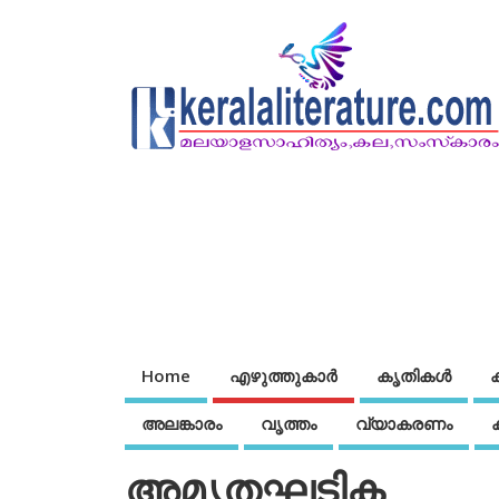
Home
എഴുത്തുകാര്‍
കൃതികൾ
അലങ്കാരം
വൃത്തം
വ്യാകരണം
അമൃതഘടിക