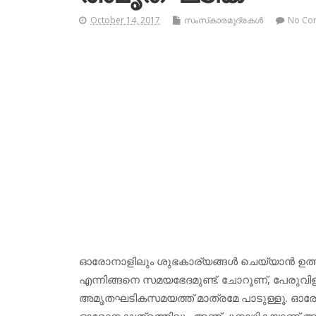
October 14, 2017
സംസ്‌കാരമുദ്രകള്‍
No Co
ഓരോനാളിലും ശുഭകാര്യങ്ങള്‍ ചെയ്യാന്‍ ഉത്
എന്നിങ്ങനെ സമയഭേദമുണ്ട്. ചോറൂണ്, പേരുവിളി,
അമൃതഘടികസമയത്ത് മാത്രമേ പാടുള്ളൂ. ഓര
ഓരോനക്ഷത്രത്തിലും അഞ്ചുനാഴികയാണ് അമൃ