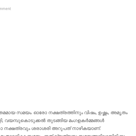
mment
തമമായ സമയം. ഓരോ നക്ഷത്രത്തിനും വിഷം, ഉഷ്ണം, അമൃതം
 വയമ്പുകൊടുക്കല്‍ തുടങ്ങിയ മംഗളകര്‍മ്മങ്ങള്‍
ോ നക്ഷത്രവും ശരാശരി അറുപത് നാഴികയാണ്.
തഘടികാ സമയം. ഇത് വ്യത്യസ്ത സമയങ്ങളിലായിരിക്കും