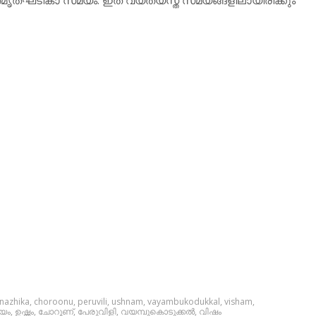
nazhika
,
choroonu
,
peruvili
,
ushnam
,
vayambukodukkal
,
visham
,
യം
,
ഉഷ്ണം
,
ചോറൂണ്
,
പേരുവിളി
,
വയമ്പുകൊടുക്കല്‍
,
വിഷം