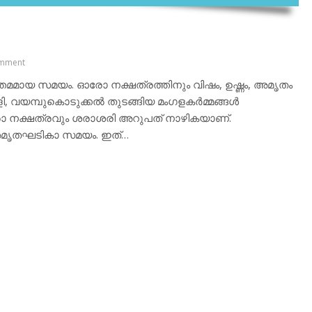
mment
തമമായ സമയം. ഓരോ നക്ഷത്രത്തിനും വിഷം, ഉഷ്ണം, അമൃതം
 വയമ്പുകൊടുക്കല്‍ തുടങ്ങിയ മംഗളകര്‍മ്മങ്ങള്‍
ോ നക്ഷത്രവും ശരാശരി അറുപത് നാഴികയാണ്.
മൃതഘടികാ സമയം. ഇത്…