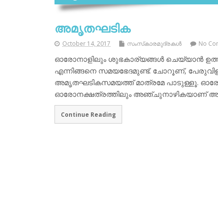
അമൃതഘടിക
October 14, 2017
സംസ്‌കാരമുദ്രകള്‍
No Co
ഓരോനാളിലും ശുഭകാര്യങ്ങള്‍ ചെയ്യാന്‍ ഉത്
എന്നിങ്ങനെ സമയഭേദമുണ്ട്. ചോറൂണ്, പേരുവിളി,
അമൃതഘടികസമയത്ത് മാത്രമേ പാടുള്ളൂ. ഓര
ഓരോനക്ഷത്രത്തിലും അഞ്ചുനാഴികയാണ് അ
Continue Reading