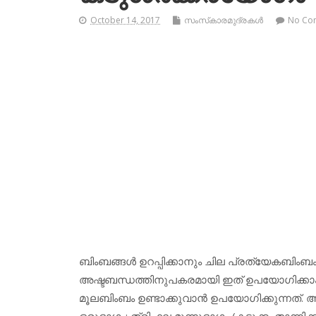
October 14, 2017
സംസ്‌കാരമുദ്രകള്‍
No Co
ബിംബങ്ങള്‍ ഉറപ്പിക്കാനും ചില പ്രത്യേകബിംബം ഉ
അഷ്ടബന്ധത്തിനുപകരമായി ഇത് ഉപയോഗിക്കാം. ചി
മൂലബിംബം ഉണ്ടാക്കുവാന്‍ ഉപയോഗിക്കുന്നത്. അ
ഒരുഭാഗം; ത്രിഫല മൂന്നുഭാഗം (കടുക്ക, താന്നിക