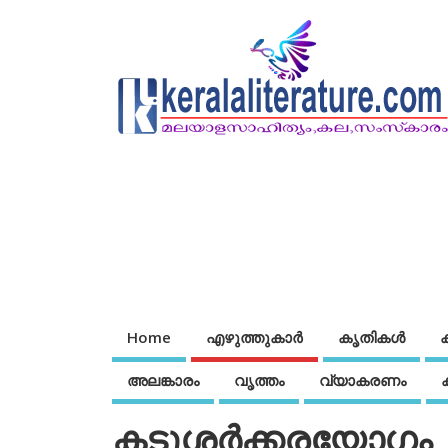
Home
എഴുത്തുകാര്‍
കൃതികൾ
അലങ്കാരം
വൃത്തം
വ്യാകരണം
കടുശര്‍ക്കരയോഗം