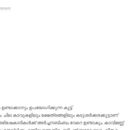
mment
ണ്ടാക്കാനും ഉപയോഗിക്കുന്ന കൂട്ട്.
ല കാവുകളിലും ക്ഷേത്രങ്ങളിലും കടുശര്‍ക്കരക്കൂട്ടാണ്
ഭിഷേകാദികള്‍ക്ക് അര്‍ച്ചനബിംബം വേറെ ഉണ്ടാകും. കാവിമണ്ണ്
്ക, നെല്ലിക്ക എന്നിവ ഉണക്കിപ്പൊടിച്ചത് ഓരോ ഭാഗം വീതം);