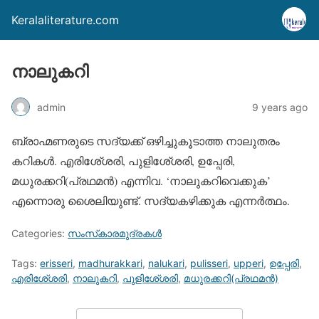
Keralaliterature.com
നാലുകറി
admin
9 years ago
ബ്രാഹ്മണരുടെ സദ്യക്ക് ഒഴിച്ചുകൂടാത്ത നാലുതരം
കറികള്‍. എരിശേ്ശരി, പുളിശേ്ശരി, ഉപ്പേരി,
മധുരക്കറി(പ്രഥമന്‍) എന്നിവ. ‘നാലുകറിവെക്കുക’
എന്നൊരു ശൈലിയുണ്ട്. സദ്യകഴിക്കുക എന്നര്‍ത്ഥം.
Categories:
സംസ്‌കാരമുദ്രകള്‍
Tags:
erisseri
,
madhurakkari
,
nalukari
,
pulisseri
,
upperi
,
ഉപ്പേരി
,
എരിശേ്ശരി
,
നാലുകറി
,
പുളിശേ്ശരി
,
മധുരക്കറി(പ്രഥമന്‍)