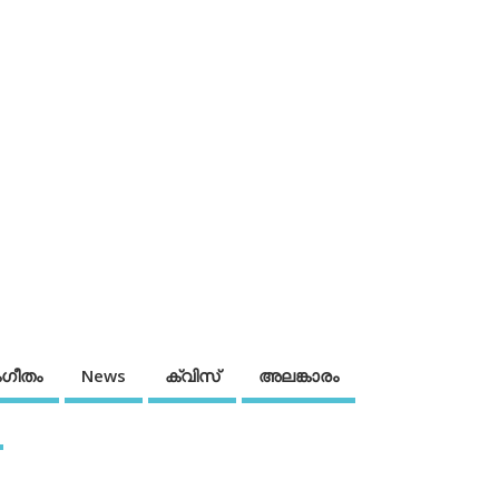
ഗീതം
News
ക്വിസ്
അലങ്കാരം