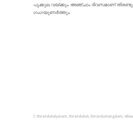
പൂക്കുല വയ്ക്കും. അഞ്ചാം ദിവസമാണ് തിരണ്ടുക
ഗംഗയുണര്‍ത്തും.
thirandukalyanam
,
thirandukuli
,
thirandumangalam
,
തിര