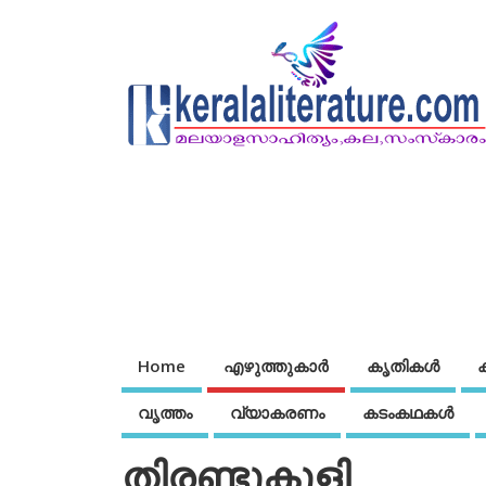
Home
എഴുത്തുകാര്‍
കൃതികൾ
വൃത്തം
വ്യാകരണം
കടംകഥകള്‍
തിരണ്ടുകുളി