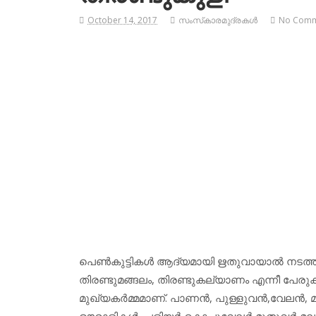
October 14, 2017
സംസ്‌കാരമുദ്രകള്‍
No Com
പെണ്‍കുട്ടികള്‍ ആദ്യമായി ഋതുവായാല്‍ നടത്ത
തിരണ്ടുമങ്ങലം, തിരണ്ടുകല്യാണം എന്നീ പേരു
മുഖ്യകര്‍മ്മമാണ്. പാണന്‍, പുള്ളുവന്‍,വേലന്‍, മ
ഊരാളികള്‍, പളിയര്‍ കൊച്ചുവേലര്‍,മുതുവര്‍,മല