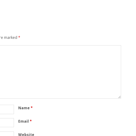
are marked
*
Name
*
Email
*
Website