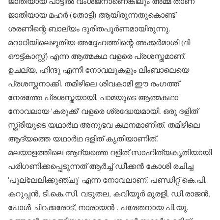
ജാതിയായ പാട്ടീല്‍ വംശജനാണെങ്കിലും അമ്മ താണ
ജാതിയായ മഹര്‍ (തോട്ടി) ആയിരുന്നതുകൊണ്ട്
ശരണിന്റെ ബാല്യം ദുരിതപൂര്‍ണമായിരുന്നു.
മറാഠിയിലെഴുതിയ അദ്ദേഹത്തിന്റെ അക്കര്‍മാശി (ദി
ഔട്ട്കാസ്റ്റ്) എന്ന ആത്മകഥ വളരെ പ്രശസ്തമാണ്.
ഉചല്യ, ഹിന്ദു എന്നീ നോവലുകളും ലിംബാലെയെ
പ്രശസ്തനാക്കി. തമിഴിലെ ശിവകാമി ഈ രംഗത്ത്
നേരത്തേ പ്രശസ്തയായി. പാമയുടെ ആത്മകഥാ
നോവലായ 'കരുക്ക്' വളരെ ശ്രദ്ധേയമായി. ഒരു ദളിത്
സ്ത്രീയുടെ യഥാര്‍ഥ അനുഭവ കഥനമാണിത്. തമിഴിലെ
ആദ്യത്തെ യഥാര്‍ഥ ദളിത് കൃതിയാണിത്.
മലയാളത്തിലെ ആദ്യത്തെ ദളിത് സാഹിത്യകൃതിയായി
പരിഗണിക്കപ്പെടുന്നത് ആര്‍ച്ച് ഡീക്കന്‍ കോശി രചിച്ച
'പുല്ലേലിക്കുഞ്ചു' എന്ന നോവലാണ്. പണ്ഡിറ്റ് കെ.പി.
കറുപ്പന്‍, ടി.കെ.സി. വടുതല, കവിയൂര്‍ മുരളി, ഡി.രാജന്‍,
പോള്‍ ചിറക്കരോട്, നാരായന്‍ . പരേതനായ പി.യു.