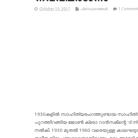
October 13, 2017
പ്രസ്ഥാനങ്ങള്‍
1 Commen
1930കളില്‍ സാഹിത്യരംഗത്തുണ്ടായ സാഹിത്യ 
പുറത്തിറങ്ങിയ ജോണ്‍ ക്രോ റാന്‍സമിന്റെ 'ദ് 
നല്‍കി. 1930 മുതല്‍ 1960 വരെയുള്ള കാലഘട്ടത
നവീന നിരൂപണശാഖയായിരുന്നു. ഒരു അമേരിക്കന