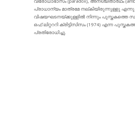
വിരോധാഭാസം (paradox), അനിശ്ചിതാര്‍ഥം (ambigut
പ്രാധാന്യം മാത്രമേ നല്കിയിരുന്നുള്ളു എന്ന
വിഷയഘടനയ്ക്കുള്ളില്‍ നിന്നും പുസ്തകത്തെ സ
ഒഫ് ലിറ്റററി ക്രിട്ടിസിസം (1974) എന്ന പുസ്
പ്രതിരോധിച്ചു.