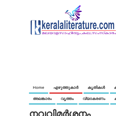
Home
എഴുത്തുകാര്‍
കൃതികൾ
അലങ്കാരം
വൃത്തം
വ്യാകരണം
നവവിമര്‍ശനം