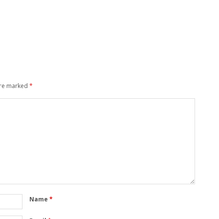
are marked
*
Name
*