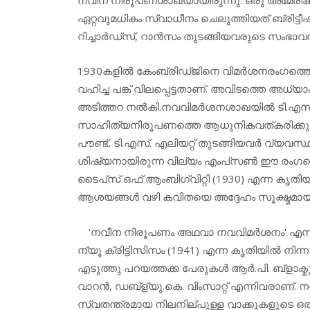
ഏറ്റവുമധികം സ്വാധീനം ചെലുത്തിയത് ബ്രിട്ടീ
റിച്ചാര്‍ഡ്‌സ്, റാന്‍സം തുടങ്ങിയവരുടെ സംഭ
1930കളില്‍ കേംബ്രിഡ്ജിനെ വിമര്‍ശനരംഗത്തെ ഒര
വഹിച്ച പങ്ക് വിലപ്പെട്ടതാണ്. അവിടത്തെ അധ്യ
അടിത്തറ നല്‍കി.നവവിമര്‍ശനശാഖയില്‍ ടി.എസ്
സാഹിത്യനിരൂപണത്തെ ആധുനികവത്കരിക്കുകയാ
പൗണ്ട്, ടി.എസ്. എലിയറ്റ് തുടങ്ങിയവര്‍ വ്യവസ്
ശിഷ്യനായിരുന്ന വില്യം എംപ്‌സണ്‍ ഈ രംഗത്
ടൈപ്‌സ് ഒഫ് ആംബിഗ്വിറ്റി (1930) എന്ന കൃതിയിലൂ
ആശയങ്ങള്‍ വഴി കവിതയെ അദ്ദേഹം സൂക്ഷ്മമായി
'നവീന നിരൂപണം അഥവാ നവവിമര്‍ശനം' എന്ന വാക്ക
ന്യൂ ക്രിട്ടിസിസം (1941) എന്ന കൃതിയില്‍ നി
എടുത്തു പറയത്തക്ക പേരുകള്‍ ആര്‍.പി. ബ്‌ളാക്മൂര്‍,
വാറന്‍, ഡബ്‌ള്യു.കെ. വിംസാറ്റ് എന്നിവരാണ്. ന
സ്വതന്ത്രമായ നിലനില്പുള്ള വാക്കുകളുടെ ഒരു 