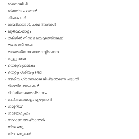
ഗ്രന്ഥലിപി
ഗ്രാമ്യ പദങ്ങള്‍
ചിഹ്നങ്ങള്‍
ജന്മദിനങ്ങള്‍, ചരമദിനങ്ങള്‍
ജൂതമലയാളം
തമിഴില്‍ നിന്ന് മലയാളത്തിലേക്ക്
തലശേരി ഭാഷ
താരതമ്യ ഭാഷാശാസ്ത്രപഠനം
തുളു ഭാഷ
തെരുവുനാടകം
തെറ്റും ശരിയും (അ)
ദേശീയ ഗ്രന്ഥശാല ലിപ്യന്തരണ പദ്ധതി
ദ്രാവിഡഭാഷകള്‍
ദ്വിതീയാക്ഷരപ്രാസം
നല്ല മലയാളം എഴുതാന്‍
നാട്ടറിവ്
നാട്യഗൃഹം
നാറാണത്ത് ഭ്രാന്തന്‍
നിഘണ്ടു
നിഘണ്ടുക്കള്‍