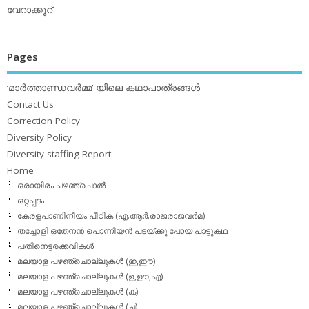
വേറാക്കൂറ്
Pages
‘മാര്‍ത്താണ്ഡവര്‍മ്മ’ യിലെ കഥാപാത്രങ്ങള്‍
Contact Us
Correction Policy
Diversity Policy
Diversity staffing Report
Home
ഒരായിരം പഴഞ്ചൊല്‍
ഒറ്റപ്പദം
കേരളപാണിനീയം പീഠിക (എ.ആര്‍.രാജരാജവര്‍മ)
തച്ചോളി ഒതേനൻ പൊന്നിയൻ പടയ്‌ക്കു പോയ പാട്ടുകഥ
പതിനെട്ടരക്കവികള്‍
മലയാള പഴഞ്ചൊല്ലുകള്‍ (ഇ,ഈ)
മലയാള പഴഞ്ചൊല്ലുകള്‍ (ഉ,ഊ,എ)
മലയാള പഴഞ്ചൊല്ലുകള്‍ (ക)
മലയാള പഴഞ്ചൊല്ലുകള്‍ (ച)