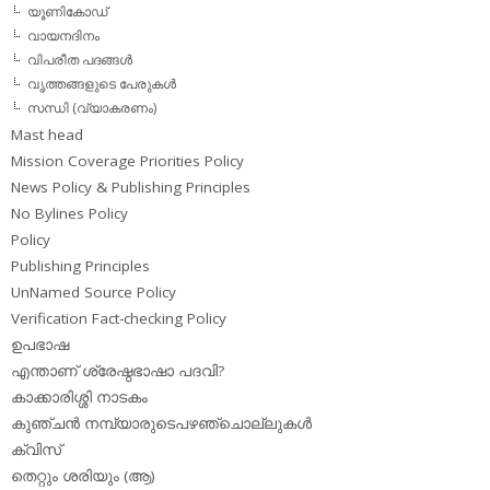
യൂണികോഡ്
വായനദിനം
വിപരീത പദങ്ങള്‍
വൃത്തങ്ങളുടെ പേരുകള്‍
സന്ധി (വ്യാകരണം)
Mast head
Mission Coverage Priorities Policy
News Policy & Publishing Principles
No Bylines Policy
Policy
Publishing Principles
UnNamed Source Policy
Verification Fact-checking Policy
ഉപഭാഷ
എന്താണ് ശ്രേഷ്ഠഭാഷാ പദവി?
കാക്കാരിശ്ശി നാടകം
കുഞ്ചന്‍ നമ്പ്യാരുടെപഴഞ്ചൊല്ലുകള്‍
ക്വിസ്
തെറ്റും ശരിയും (ആ)