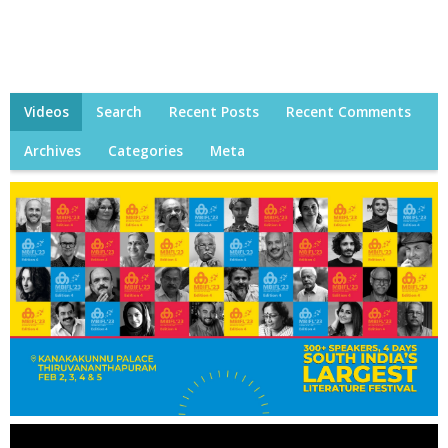
Videos
Search
Recent Posts
Recent Comments
Archives
Categories
Meta