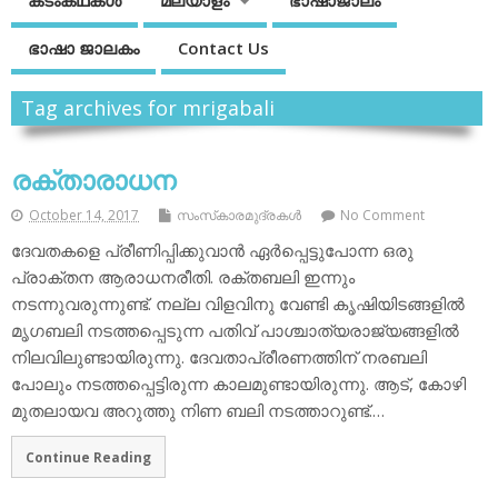
കടംകഥകള്‍
മലയാളം
ഭാഷാജാലം
ഭാഷാ ജാലകം
Contact Us
Tag archives for mrigabali
രക്താരാധന
October 14, 2017
സംസ്‌കാരമുദ്രകള്‍
No Comment
ദേവതകളെ പ്രീണിപ്പിക്കുവാന്‍ ഏര്‍പ്പെട്ടുപോന്ന ഒരു
പ്രാക്തന ആരാധനരീതി. രക്തബലി ഇന്നും
നടന്നുവരുന്നുണ്ട്. നല്ല വിളവിനു വേണ്ടി കൃഷിയിടങ്ങളില്‍
മൃഗബലി നടത്തപ്പെടുന്ന പതിവ് പാശ്ചാത്യരാജ്യങ്ങളില്‍
നിലവിലുണ്ടായിരുന്നു. ദേവതാപ്രീരണത്തിന് നരബലി
പോലും നടത്തപ്പെട്ടിരുന്ന കാലമുണ്ടായിരുന്നു. ആട്, കോഴി
മുതലായവ അറുത്തു നിണ ബലി നടത്താറുണ്ട്.…
Continue Reading