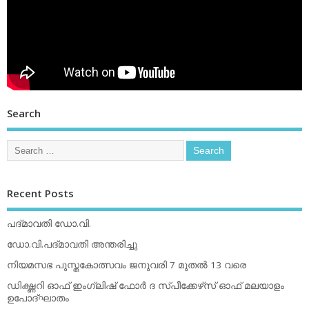
Search
Recent Posts
പദ്മാവതി ഡോ.വി.
ഡോ.വി.പദ്മാവതി അന്തരിച്ചു
നിയമസഭ പുസ്തകോത്സവം ജനുവരി 7 മുതല്‍ 13 വരെ
ഡിക്ഷ്ണറി ഓഫ് ഇംഗ്ലിഷ് ഫോര്‍ ദ സ്പീക്കേഴ്‌സ് ഓഫ് മലയാളം
ഉപോദ്ഘാതം