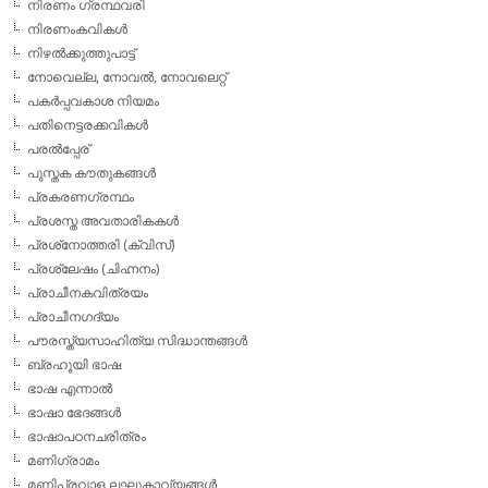
നിരണം ഗ്രന്ഥവരി
നിരണംകവികള്‍
നിഴല്‍ക്കുത്തുപാട്ട്
നോവെല്ല, നോവല്‍, നോവലെറ്റ്
പകര്‍പ്പവകാശ നിയമം
പതിനെട്ടരക്കവികള്‍
പരല്‍പ്പേര്
പുസ്തക കൗതുകങ്ങള്‍
പ്രകരണഗ്രന്ഥം
പ്രശസ്ത അവതാരികകള്‍
പ്രശ്‌നോത്തരി (ക്വിസ്)
പ്രശ്ലേഷം (ചിഹ്നനം)
പ്രാചീനകവിത്രയം
പ്രാചീനഗദ്യം
പൗരസ്ത്യസാഹിത്യ സിദ്ധാന്തങ്ങള്‍
ബ്രഹൂയി ഭാഷ
ഭാഷ എന്നാല്‍
ഭാഷാ ഭേദങ്ങള്‍
ഭാഷാപഠനചരിത്രം
മണിഗ്രാമം
മണിപ്രവാള ലഘുകാവ്യങ്ങള്‍