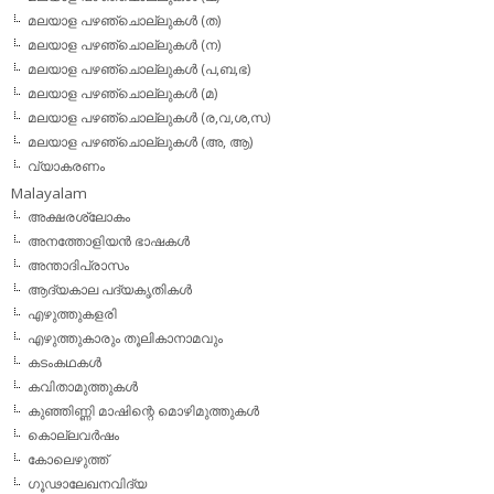
മലയാള പഴഞ്ചൊല്ലുകള്‍ (ത)
മലയാള പഴഞ്ചൊല്ലുകള്‍ (ന)
മലയാള പഴഞ്ചൊല്ലുകള്‍ (പ,ബ,ഭ)
മലയാള പഴഞ്ചൊല്ലുകള്‍ (മ)
മലയാള പഴഞ്ചൊല്ലുകള്‍ (ര,വ,ശ,സ)
മലയാള പഴഞ്ചൊല്ലുകൾ (അ, ആ)
വ്യാകരണം
Malayalam
അക്ഷരശ്ലോകം
അനത്തോളിയന്‍ ഭാഷകള്‍
അന്താദിപ്രാസം
ആദ്യകാല പദ്യകൃതികള്‍
എഴുത്തുകളരി
എഴുത്തുകാരും തൂലികാനാമവും
കടംകഥകള്‍
കവിതാമുത്തുകള്‍
കുഞ്ഞിണ്ണി മാഷിന്റെ മൊഴിമുത്തുകള്‍
കൊല്ലവര്‍ഷം
കോലെഴുത്ത്
ഗൂഢാലേഖനവിദ്യ