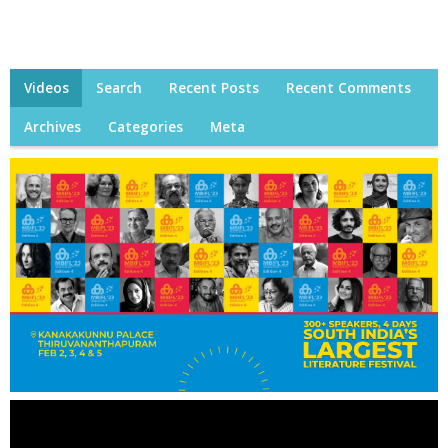
Videos
Search
Recent Posts
Recent Comments
Archives
Categories
Meta