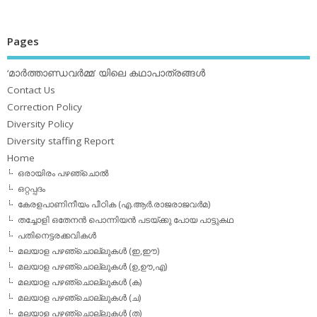
Pages
‘മാര്‍ത്താണ്ഡവര്‍മ്മ’ യിലെ കഥാപാത്രങ്ങള്‍
Contact Us
Correction Policy
Diversity Policy
Diversity staffing Report
Home
ഒരായിരം പഴഞ്ചൊല്‍
ഒറ്റപ്പദം
കേരളപാണിനീയം പീഠിക (എ.ആര്‍.രാജരാജവര്‍മ)
തച്ചോളി ഒതേനൻ പൊന്നിയൻ പടയ്‌ക്കു പോയ പാട്ടുകഥ
പതിനെട്ടരക്കവികള്‍
മലയാള പഴഞ്ചൊല്ലുകള്‍ (ഇ,ഈ)
മലയാള പഴഞ്ചൊല്ലുകള്‍ (ഉ,ഊ,എ)
മലയാള പഴഞ്ചൊല്ലുകള്‍ (ക)
മലയാള പഴഞ്ചൊല്ലുകള്‍ (ച)
മലയാള പഴഞ്ചൊല്ലുകള്‍ (ത)