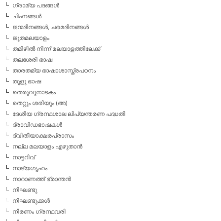
ഗ്രാമ്യ പദങ്ങള്‍
ചിഹ്നങ്ങള്‍
ജന്മദിനങ്ങള്‍, ചരമദിനങ്ങള്‍
ജൂതമലയാളം
തമിഴില്‍ നിന്ന് മലയാളത്തിലേക്ക്
തലശേരി ഭാഷ
താരതമ്യ ഭാഷാശാസ്ത്രപഠനം
തുളു ഭാഷ
തെരുവുനാടകം
തെറ്റും ശരിയും (അ)
ദേശീയ ഗ്രന്ഥശാല ലിപ്യന്തരണ പദ്ധതി
ദ്രാവിഡഭാഷകള്‍
ദ്വിതീയാക്ഷരപ്രാസം
നല്ല മലയാളം എഴുതാന്‍
നാട്ടറിവ്
നാട്യഗൃഹം
നാറാണത്ത് ഭ്രാന്തന്‍
നിഘണ്ടു
നിഘണ്ടുക്കള്‍
നിരണം ഗ്രന്ഥവരി