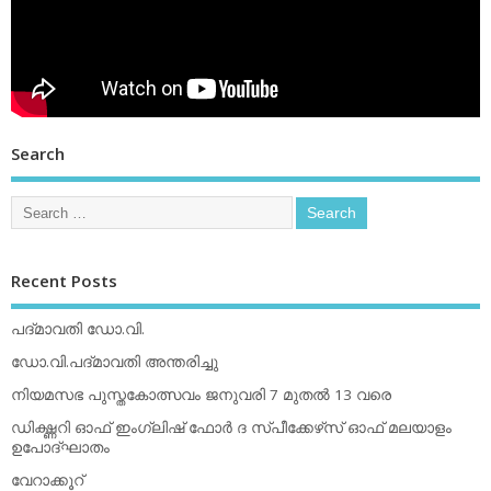
Search
Recent Posts
പദ്മാവതി ഡോ.വി.
ഡോ.വി.പദ്മാവതി അന്തരിച്ചു
നിയമസഭ പുസ്തകോത്സവം ജനുവരി 7 മുതല്‍ 13 വരെ
ഡിക്ഷ്ണറി ഓഫ് ഇംഗ്ലിഷ് ഫോര്‍ ദ സ്പീക്കേഴ്‌സ് ഓഫ് മലയാളം
ഉപോദ്ഘാതം
വേറാക്കൂറ്