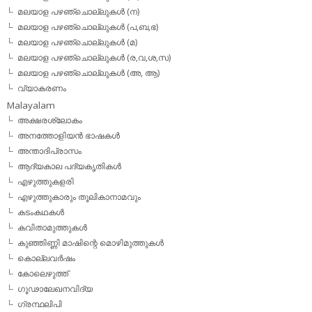
മലയാള പഴഞ്ചൊല്ലുകള്‍ (ന)
മലയാള പഴഞ്ചൊല്ലുകള്‍ (പ,ബ,ഭ)
മലയാള പഴഞ്ചൊല്ലുകള്‍ (മ)
മലയാള പഴഞ്ചൊല്ലുകള്‍ (ര,വ,ശ,സ)
മലയാള പഴഞ്ചൊല്ലുകൾ (അ, ആ)
വ്യാകരണം
Malayalam
അക്ഷരശ്ലോകം
അനത്തോളിയന്‍ ഭാഷകള്‍
അന്താദിപ്രാസം
ആദ്യകാല പദ്യകൃതികള്‍
എഴുത്തുകളരി
എഴുത്തുകാരും തൂലികാനാമവും
കടംകഥകള്‍
കവിതാമുത്തുകള്‍
കുഞ്ഞിണ്ണി മാഷിന്റെ മൊഴിമുത്തുകള്‍
കൊല്ലവര്‍ഷം
കോലെഴുത്ത്
ഗൂഢാലേഖനവിദ്യ
ഗ്രന്ഥലിപി