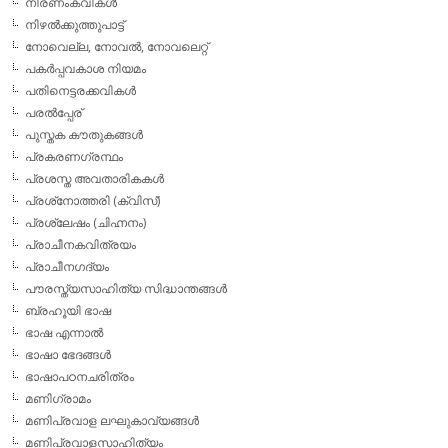
നിരണംകവികള്‍
നിഴല്‍ക്കുത്തുപാട്ട്
നോവെല്ല, നോവല്‍, നോവലെറ്റ്
പകര്‍പ്പവകാശ നിയമം
പതിനെട്ടരക്കവികള്‍
പരല്‍പ്പേര്
പുസ്തക കൗതുകങ്ങള്‍
പ്രകരണഗ്രന്ഥം
പ്രശസ്ത അവതാരികകള്‍
പ്രശ്‌നോത്തരി (ക്വിസ്)
പ്രശ്ലേഷം (ചിഹ്നനം)
പ്രാചീനകവിത്രയം
പ്രാചീനഗദ്യം
പൗരസ്ത്യസാഹിത്യ സിദ്ധാന്തങ്ങള്‍
ബ്രഹൂയി ഭാഷ
ഭാഷ എന്നാല്‍
ഭാഷാ ഭേദങ്ങള്‍
ഭാഷാപഠനചരിത്രം
മണിഗ്രാമം
മണിപ്രവാള ലഘുകാവ്യങ്ങള്‍
മണിപ്രവാളസാഹിത്യം