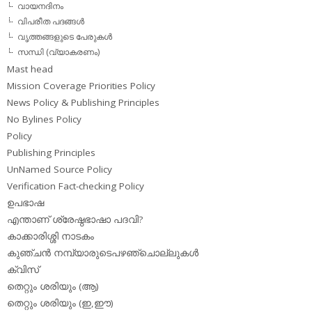
വായനദിനം
വിപരീത പദങ്ങള്‍
വൃത്തങ്ങളുടെ പേരുകള്‍
സന്ധി (വ്യാകരണം)
Mast head
Mission Coverage Priorities Policy
News Policy & Publishing Principles
No Bylines Policy
Policy
Publishing Principles
UnNamed Source Policy
Verification Fact-checking Policy
ഉപഭാഷ
എന്താണ് ശ്രേഷ്ഠഭാഷാ പദവി?
കാക്കാരിശ്ശി നാടകം
കുഞ്ചന്‍ നമ്പ്യാരുടെപഴഞ്ചൊല്ലുകള്‍
ക്വിസ്
തെറ്റും ശരിയും (ആ)
തെറ്റും ശരിയും (ഇ,ഈ)