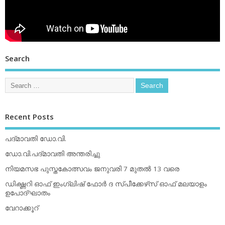
Search
Recent Posts
പദ്മാവതി ഡോ.വി.
ഡോ.വി.പദ്മാവതി അന്തരിച്ചു
നിയമസഭ പുസ്തകോത്സവം ജനുവരി 7 മുതല്‍ 13 വരെ
ഡിക്ഷ്ണറി ഓഫ് ഇംഗ്ലിഷ് ഫോര്‍ ദ സ്പീക്കേഴ്‌സ് ഓഫ് മലയാളം
ഉപോദ്ഘാതം
വേറാക്കൂറ്