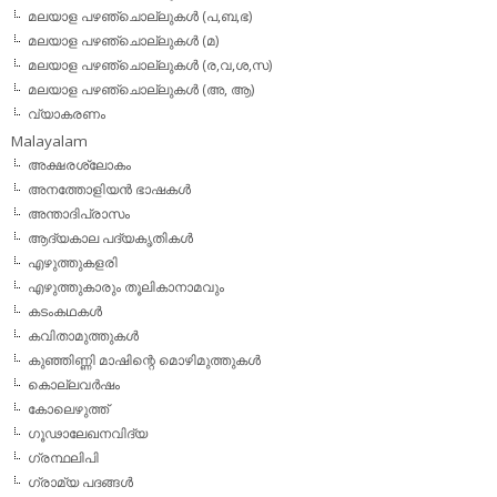
മലയാള പഴഞ്ചൊല്ലുകള്‍ (പ,ബ,ഭ)
മലയാള പഴഞ്ചൊല്ലുകള്‍ (മ)
മലയാള പഴഞ്ചൊല്ലുകള്‍ (ര,വ,ശ,സ)
മലയാള പഴഞ്ചൊല്ലുകൾ (അ, ആ)
വ്യാകരണം
Malayalam
അക്ഷരശ്ലോകം
അനത്തോളിയന്‍ ഭാഷകള്‍
അന്താദിപ്രാസം
ആദ്യകാല പദ്യകൃതികള്‍
എഴുത്തുകളരി
എഴുത്തുകാരും തൂലികാനാമവും
കടംകഥകള്‍
കവിതാമുത്തുകള്‍
കുഞ്ഞിണ്ണി മാഷിന്റെ മൊഴിമുത്തുകള്‍
കൊല്ലവര്‍ഷം
കോലെഴുത്ത്
ഗൂഢാലേഖനവിദ്യ
ഗ്രന്ഥലിപി
ഗ്രാമ്യ പദങ്ങള്‍