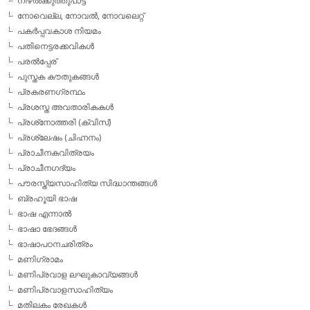
നിഴല്‍ക്കുത്തുപാട്ട്
നോവെല്ല, നോവല്‍, നോവലെറ്റ്
പകര്‍പ്പവകാശ നിയമം
പതിനെട്ടരക്കവികള്‍
പരല്‍പ്പേര്
പുസ്തക കൗതുകങ്ങള്‍
പ്രകരണഗ്രന്ഥം
പ്രശസ്ത അവതാരികകള്‍
പ്രശ്‌നോത്തരി (ക്വിസ്)
പ്രശ്ലേഷം (ചിഹ്നനം)
പ്രാചീനകവിത്രയം
പ്രാചീനഗദ്യം
പൗരസ്ത്യസാഹിത്യ സിദ്ധാന്തങ്ങള്‍
ബ്രഹൂയി ഭാഷ
ഭാഷ എന്നാല്‍
ഭാഷാ ഭേദങ്ങള്‍
ഭാഷാപഠനചരിത്രം
മണിഗ്രാമം
മണിപ്രവാള ലഘുകാവ്യങ്ങള്‍
മണിപ്രവാളസാഹിത്യം
മതിലകം രേഖകള്‍