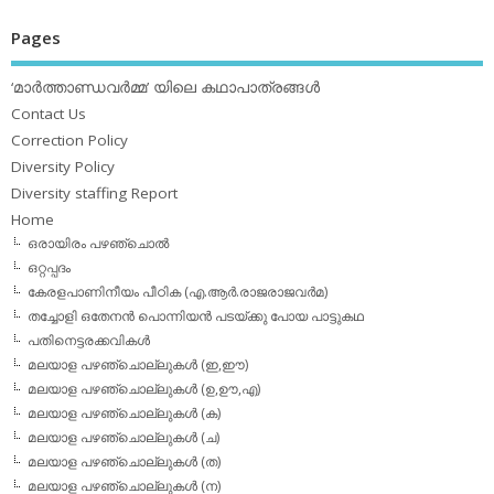
Pages
‘മാര്‍ത്താണ്ഡവര്‍മ്മ’ യിലെ കഥാപാത്രങ്ങള്‍
Contact Us
Correction Policy
Diversity Policy
Diversity staffing Report
Home
ഒരായിരം പഴഞ്ചൊല്‍
ഒറ്റപ്പദം
കേരളപാണിനീയം പീഠിക (എ.ആര്‍.രാജരാജവര്‍മ)
തച്ചോളി ഒതേനൻ പൊന്നിയൻ പടയ്‌ക്കു പോയ പാട്ടുകഥ
പതിനെട്ടരക്കവികള്‍
മലയാള പഴഞ്ചൊല്ലുകള്‍ (ഇ,ഈ)
മലയാള പഴഞ്ചൊല്ലുകള്‍ (ഉ,ഊ,എ)
മലയാള പഴഞ്ചൊല്ലുകള്‍ (ക)
മലയാള പഴഞ്ചൊല്ലുകള്‍ (ച)
മലയാള പഴഞ്ചൊല്ലുകള്‍ (ത)
മലയാള പഴഞ്ചൊല്ലുകള്‍ (ന)