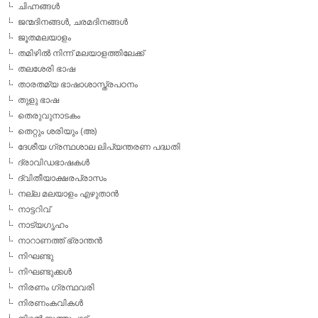
ചിഹ്നങ്ങള്‍
ജന്മദിനങ്ങള്‍, ചരമദിനങ്ങള്‍
ജൂതമലയാളം
തമിഴില്‍ നിന്ന് മലയാളത്തിലേക്ക്
തലശേരി ഭാഷ
താരതമ്യ ഭാഷാശാസ്ത്രപഠനം
തുളു ഭാഷ
തെരുവുനാടകം
തെറ്റും ശരിയും (അ)
ദേശീയ ഗ്രന്ഥശാല ലിപ്യന്തരണ പദ്ധതി
ദ്രാവിഡഭാഷകള്‍
ദ്വിതീയാക്ഷരപ്രാസം
നല്ല മലയാളം എഴുതാന്‍
നാട്ടറിവ്
നാട്യഗൃഹം
നാറാണത്ത് ഭ്രാന്തന്‍
നിഘണ്ടു
നിഘണ്ടുക്കള്‍
നിരണം ഗ്രന്ഥവരി
നിരണംകവികള്‍