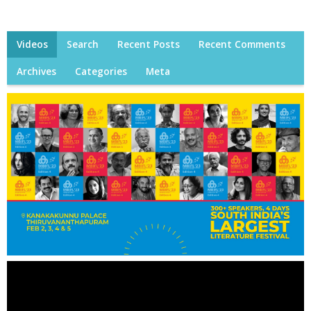
Videos
Search
Recent Posts
Recent Comments
Archives
Categories
Meta