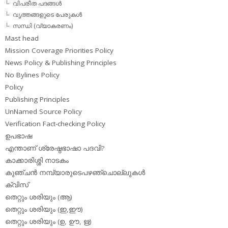
വിപരീത പദങ്ങള്‍
വൃത്തങ്ങളുടെ പേരുകള്‍
സന്ധി (വ്യാകരണം)
Mast head
Mission Coverage Priorities Policy
News Policy & Publishing Principles
No Bylines Policy
Policy
Publishing Principles
UnNamed Source Policy
Verification Fact-checking Policy
ഉപഭാഷ
എന്താണ് ശ്രേഷ്ഠഭാഷാ പദവി?
കാക്കാരിശ്ശി നാടകം
കുഞ്ചന്‍ നമ്പ്യാരുടെപഴഞ്ചൊല്ലുകള്‍
ക്വിസ്
തെറ്റും ശരിയും (ആ)
തെറ്റും ശരിയും (ഇ,ഈ)
തെറ്റും ശരിയും (ഉ, ഊ, ഋ)