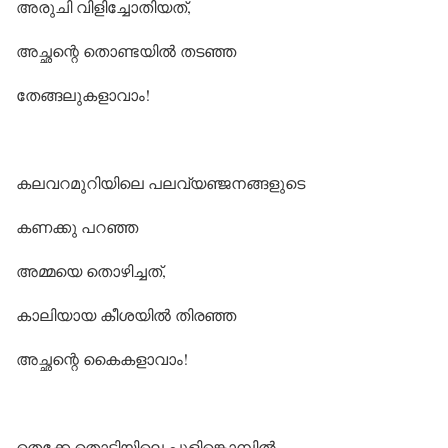
അരുചി വിളിച്ചോതിയത്,
അച്ഛന്റെ തൊണ്ടയിൽ തടഞ്ഞ
തേങ്ങലുകളാവാം!
കലവറമുറിയിലെ പലവ്യഞ്ജനങ്ങളുടെ
കണക്കു പറഞ്ഞ
അമ്മയെ തൊഴിച്ചത്,
കാലിയായ കീശയിൽ തിരഞ്ഞ
അച്ഛന്റെ കൈകളാവാം!
തെക്കേ തൊടിയിലെ പുളിങ്കൊമ്പിൽ