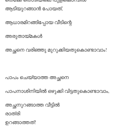
ആടിയുറങ്ങാൻ പോയത്,
ആധാരമിറങ്ങിപ്പോയ വീടിന്റെ
അരുതായ്മകൾ
അച്ഛനെ വരിഞ്ഞു മുറുക്കിയതുകൊണ്ടാവാം!
പാപം ചെയ്യാത്ത അച്ഛനെ
പാപനാശിനിയിൽ ഒഴുക്കി വിട്ടതുകൊണ്ടാവാം,
അച്ഛനുറങ്ങാത്ത വീട്ടിൽ
രാത്രി
ഉറങ്ങാത്തത്!