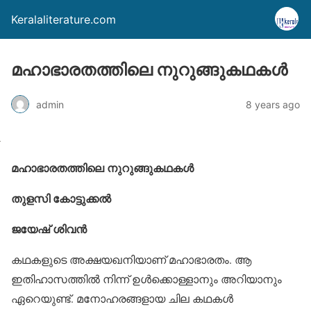
Keralaliterature.com
മഹാഭാരതത്തിലെ നുറുങ്ങുകഥകൾ
admin
8 years ago
മഹാഭാരതത്തിലെ നുറുങ്ങുകഥകൾ
തുളസി കോട്ടുക്കൽ
ജയേഷ് ശിവൻ
കഥകളുടെ അക്ഷയഖനിയാണ് മഹാഭാരതം. ആ
ഇതിഹാസത്തിൽ നിന്ന് ഉൾക്കൊള്ളാനും അറിയാനും
ഏറെയുണ്ട്. മനോഹരങ്ങളായ ചില കഥകൾ