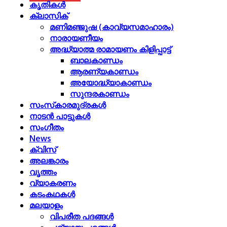
കൃതികൾ
ക്ലാസിക്
മണിമഞ്ജുഷ (കാവ്യസമാഹാരം)
നാരായണീയം
അദ്ധ്യാത്മ രാമായണം കിളിപ്പാട്ട്‌
ബാലകാണ്ഡം
ആരണ്യകാണ്ഡം
അയോദ്ധ്യാകാണ്ഡം
സുന്ദരകാണ്ഡം
സംസ്‌കാരമുദ്രകള്‍
നാടന്‍ പാട്ടുകള്‍
സംഗീതം
News
ക്വിസ്
അലങ്കാരം
വൃത്തം
വ്യാകരണം
കടംകഥകള്‍
മലയാളം
വിപരീത പദങ്ങള്‍