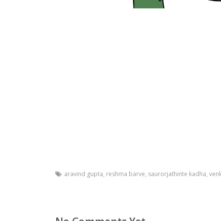
aravind gupta
,
reshma barve
,
saurorjathinte kadha
,
venk