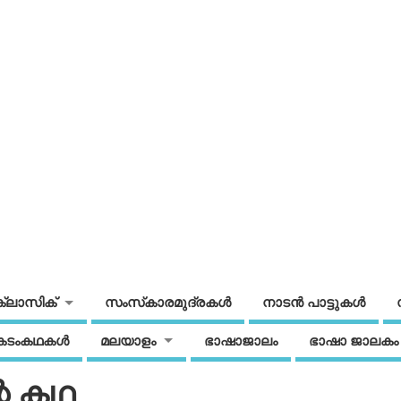
ക്ലാസിക്
സംസ്‌കാരമുദ്രകള്‍
നാടന്‍ പാട്ടുകള്‍
കടംകഥകള്‍
മലയാളം
ഭാഷാജാലം
ഭാഷാ ജാലകം
റെ കഥ