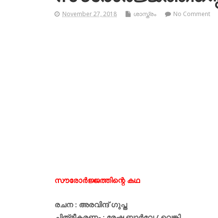
November 27, 2018
ശാസ്ത്രം
No Comment
സൗരോര്‍ജ്ജത്തിന്റെ കഥ
രചന : അരവിന്ദ് ഗുപ്ത
ചിത്രീകരണം : രേഷ്മ ബാര്‍വേ / വെങ്കി