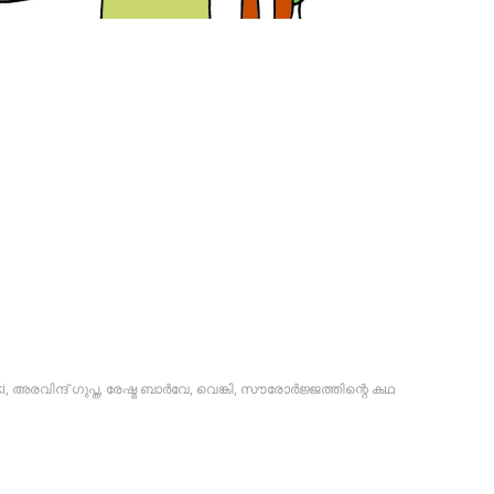
i
,
അരവിന്ദ് ഗുപ്ത
,
രേഷ്മ ബാര്‍വേ
,
വെങ്കി
,
സൗരോര്‍ജ്ജത്തിന്റെ കഥ