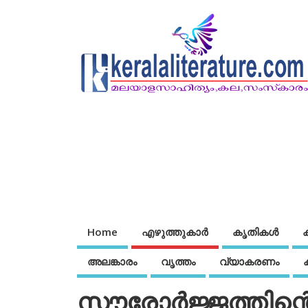
Home
എഴുത്തുകാര്‍
കൃതികൾ
അലങ്കാരം
വൃത്തം
വ്യാകരണം
സൗരോര്‍ജ്ജത്തിന്