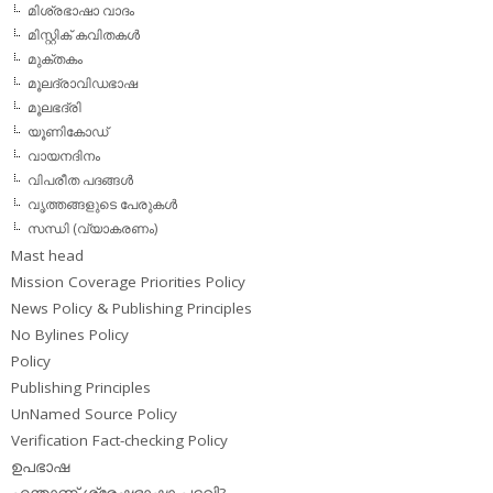
മിശ്രഭാഷാ വാദം
മിസ്റ്റിക് കവിതകള്‍
മുക്തകം
മൂലദ്രാവിഡഭാഷ
മൂലഭദ്രി
യൂണികോഡ്
വായനദിനം
വിപരീത പദങ്ങള്‍
വൃത്തങ്ങളുടെ പേരുകള്‍
സന്ധി (വ്യാകരണം)
Mast head
Mission Coverage Priorities Policy
News Policy & Publishing Principles
No Bylines Policy
Policy
Publishing Principles
UnNamed Source Policy
Verification Fact-checking Policy
ഉപഭാഷ
എന്താണ് ശ്രേഷ്ഠഭാഷാ പദവി?