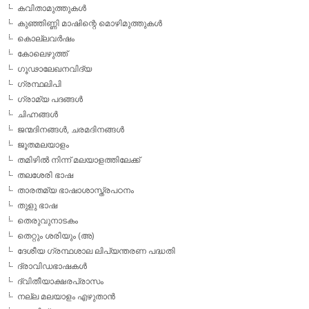
കവിതാമുത്തുകള്‍
കുഞ്ഞിണ്ണി മാഷിന്റെ മൊഴിമുത്തുകള്‍
കൊല്ലവര്‍ഷം
കോലെഴുത്ത്
ഗൂഢാലേഖനവിദ്യ
ഗ്രന്ഥലിപി
ഗ്രാമ്യ പദങ്ങള്‍
ചിഹ്നങ്ങള്‍
ജന്മദിനങ്ങള്‍, ചരമദിനങ്ങള്‍
ജൂതമലയാളം
തമിഴില്‍ നിന്ന് മലയാളത്തിലേക്ക്
തലശേരി ഭാഷ
താരതമ്യ ഭാഷാശാസ്ത്രപഠനം
തുളു ഭാഷ
തെരുവുനാടകം
തെറ്റും ശരിയും (അ)
ദേശീയ ഗ്രന്ഥശാല ലിപ്യന്തരണ പദ്ധതി
ദ്രാവിഡഭാഷകള്‍
ദ്വിതീയാക്ഷരപ്രാസം
നല്ല മലയാളം എഴുതാന്‍