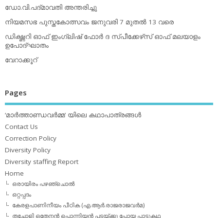
ഡോ.വി.പദ്മാവതി അന്തരിച്ചു
നിയമസഭ പുസ്തകോത്സവം ജനുവരി 7 മുതല്‍ 13 വരെ
ഡിക്ഷ്ണറി ഓഫ് ഇംഗ്ലിഷ് ഫോര്‍ ദ സ്പീക്കേഴ്‌സ് ഓഫ് മലയാളം
ഉപോദ്ഘാതം
വേറാക്കൂറ്
Pages
‘മാര്‍ത്താണ്ഡവര്‍മ്മ’ യിലെ കഥാപാത്രങ്ങള്‍
Contact Us
Correction Policy
Diversity Policy
Diversity staffing Report
Home
ഒരായിരം പഴഞ്ചൊല്‍
ഒറ്റപ്പദം
കേരളപാണിനീയം പീഠിക (എ.ആര്‍.രാജരാജവര്‍മ)
തച്ചോളി ഒതേനൻ പൊന്നിയൻ പടയ്‌ക്കു പോയ പാട്ടുകഥ