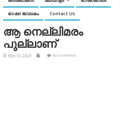
കടംകഥകള്‍
മലയാളം
ഭാഷാജാലം
ഭാഷാ ജാലകം
Contact Us
ആ നെല്ലിമരം
പുല്ലാണ്
May 10, 2024
No Comment