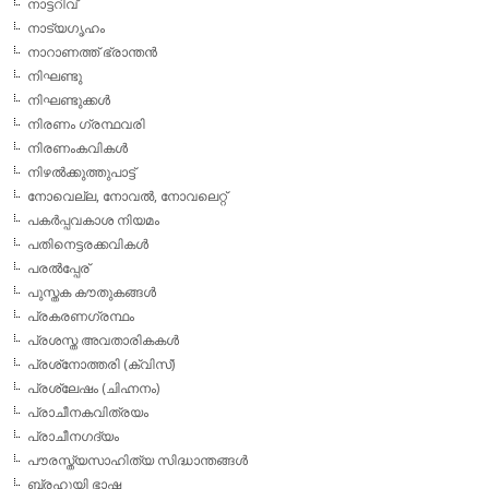
നാട്ടറിവ്
നാട്യഗൃഹം
നാറാണത്ത് ഭ്രാന്തന്‍
നിഘണ്ടു
നിഘണ്ടുക്കള്‍
നിരണം ഗ്രന്ഥവരി
നിരണംകവികള്‍
നിഴല്‍ക്കുത്തുപാട്ട്
നോവെല്ല, നോവല്‍, നോവലെറ്റ്
പകര്‍പ്പവകാശ നിയമം
പതിനെട്ടരക്കവികള്‍
പരല്‍പ്പേര്
പുസ്തക കൗതുകങ്ങള്‍
പ്രകരണഗ്രന്ഥം
പ്രശസ്ത അവതാരികകള്‍
പ്രശ്‌നോത്തരി (ക്വിസ്)
പ്രശ്ലേഷം (ചിഹ്നനം)
പ്രാചീനകവിത്രയം
പ്രാചീനഗദ്യം
പൗരസ്ത്യസാഹിത്യ സിദ്ധാന്തങ്ങള്‍
ബ്രഹൂയി ഭാഷ