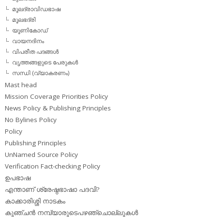
മൂലദ്രാവിഡഭാഷ
മൂലഭദ്രി
യൂണികോഡ്
വായനദിനം
വിപരീത പദങ്ങള്‍
വൃത്തങ്ങളുടെ പേരുകള്‍
സന്ധി (വ്യാകരണം)
Mast head
Mission Coverage Priorities Policy
News Policy & Publishing Principles
No Bylines Policy
Policy
Publishing Principles
UnNamed Source Policy
Verification Fact-checking Policy
ഉപഭാഷ
എന്താണ് ശ്രേഷ്ഠഭാഷാ പദവി?
കാക്കാരിശ്ശി നാടകം
കുഞ്ചന്‍ നമ്പ്യാരുടെപഴഞ്ചൊല്ലുകള്‍