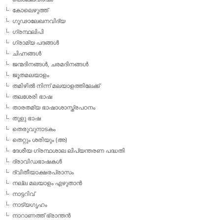
കോലെഴുത്ത്
ഗൂഢാലേഖനവിദ്യ
ഗ്രന്ഥലിപി
ഗ്രാമ്യ പദങ്ങള്‍
ചിഹ്നങ്ങള്‍
ജന്മദിനങ്ങള്‍, ചരമദിനങ്ങള്‍
ജൂതമലയാളം
തമിഴില്‍ നിന്ന് മലയാളത്തിലേക്ക്
തലശേരി ഭാഷ
താരതമ്യ ഭാഷാശാസ്ത്രപഠനം
തുളു ഭാഷ
തെരുവുനാടകം
തെറ്റും ശരിയും (അ)
ദേശീയ ഗ്രന്ഥശാല ലിപ്യന്തരണ പദ്ധതി
ദ്രാവിഡഭാഷകള്‍
ദ്വിതീയാക്ഷരപ്രാസം
നല്ല മലയാളം എഴുതാന്‍
നാട്ടറിവ്
നാട്യഗൃഹം
നാറാണത്ത് ഭ്രാന്തന്‍