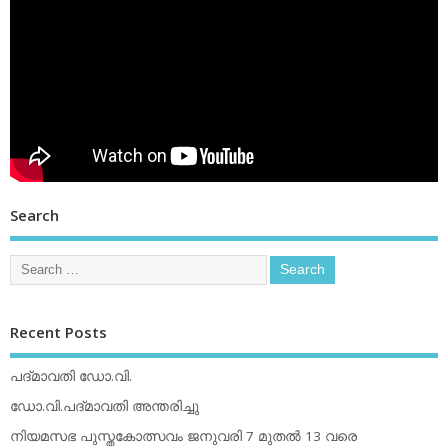
Search
Recent Posts
പദ്മാവതി ഡോ.വി.
ഡോ.വി.പദ്മാവതി അന്തരിച്ചു
നിയമസഭ പുസ്തകോത്സവം ജനുവരി 7 മുതല്‍ 13 വരെ