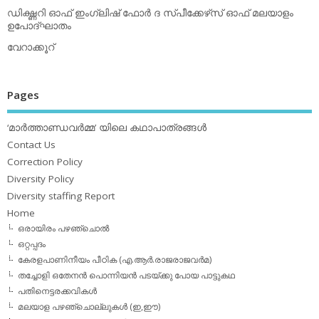
ഡിക്ഷ്ണറി ഓഫ് ഇംഗ്ലിഷ് ഫോര്‍ ദ സ്പീക്കേഴ്‌സ് ഓഫ് മലയാളം
ഉപോദ്ഘാതം
വേറാക്കൂറ്
Pages
‘മാര്‍ത്താണ്ഡവര്‍മ്മ’ യിലെ കഥാപാത്രങ്ങള്‍
Contact Us
Correction Policy
Diversity Policy
Diversity staffing Report
Home
ഒരായിരം പഴഞ്ചൊല്‍
ഒറ്റപ്പദം
കേരളപാണിനീയം പീഠിക (എ.ആര്‍.രാജരാജവര്‍മ)
തച്ചോളി ഒതേനൻ പൊന്നിയൻ പടയ്‌ക്കു പോയ പാട്ടുകഥ
പതിനെട്ടരക്കവികള്‍
മലയാള പഴഞ്ചൊല്ലുകള്‍ (ഇ,ഈ)