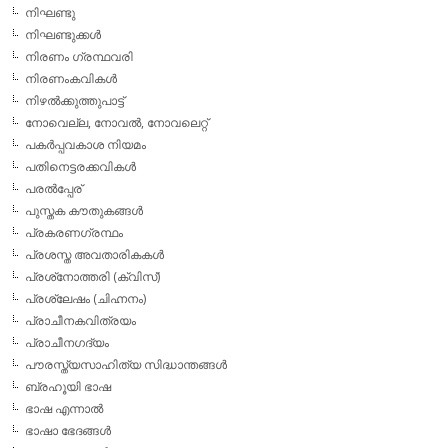
നിഘണ്ടു
നിഘണ്ടുക്കള്‍
നിരണം ഗ്രന്ഥവരി
നിരണംകവികള്‍
നിഴല്‍ക്കുത്തുപാട്ട്
നോവെല്ല, നോവല്‍, നോവലെറ്റ്
പകര്‍പ്പവകാശ നിയമം
പതിനെട്ടരക്കവികള്‍
പരല്‍പ്പേര്
പുസ്തക കൗതുകങ്ങള്‍
പ്രകരണഗ്രന്ഥം
പ്രശസ്ത അവതാരികകള്‍
പ്രശ്‌നോത്തരി (ക്വിസ്)
പ്രശ്ലേഷം (ചിഹ്നനം)
പ്രാചീനകവിത്രയം
പ്രാചീനഗദ്യം
പൗരസ്ത്യസാഹിത്യ സിദ്ധാന്തങ്ങള്‍
ബ്രഹൂയി ഭാഷ
ഭാഷ എന്നാല്‍
ഭാഷാ ഭേദങ്ങള്‍