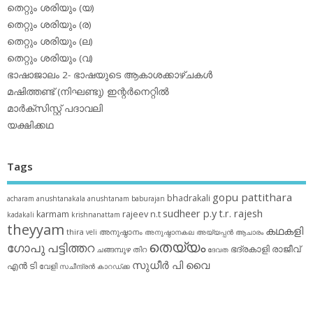
തെറ്റും ശരിയും (യ)
തെറ്റും ശരിയും (ര)
തെറ്റും ശരിയും (ല)
തെറ്റും ശരിയും (വ)
ഭാഷാജാലം 2- ഭാഷയുടെ ആകാശക്കാഴ്ചകള്‍
മഷിത്തണ്ട് (നിഘണ്ടു) ഇന്റര്‍നെറ്റില്‍
മാര്‍ക്‌സിസ്റ്റ് പദാവലി
യക്ഷിക്കഥ
Tags
gopu pattithara
bhadrakali
acharam
anushtanakala
anushtanam
baburajan
sudheer p.y
t.r. rajesh
karmam
rajeev n.t
kadakali
krishnanattam
theyyam
കഥകളി
thira
അനുഷ്ഠാനം
veli
അനുഷ്ഠാനകല
അയ്യപ്പന്‍
ആചാരം
തെയ്യം
ഗോപു പട്ടിത്തറ
ഭദ്രകാളി
രാജീവ്
ചങ്ങമ്പുഴ
തിറ
ദേവത
സുധീര്‍ പി വൈ
എൻ ടി
വേളി
സചീന്ദ്രന്‍ കാറഡ്ക്ക