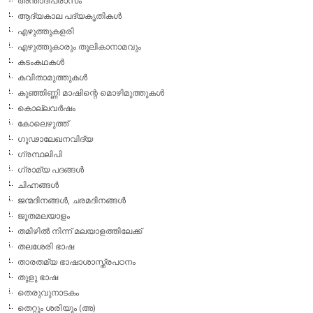
അന്താദിപ്രാസം
ആദ്യകാല പദ്യകൃതികള്‍
എഴുത്തുകളരി
എഴുത്തുകാരും തൂലികാനാമവും
കടംകഥകള്‍
കവിതാമുത്തുകള്‍
കുഞ്ഞിണ്ണി മാഷിന്റെ മൊഴിമുത്തുകള്‍
കൊല്ലവര്‍ഷം
കോലെഴുത്ത്
ഗൂഢാലേഖനവിദ്യ
ഗ്രന്ഥലിപി
ഗ്രാമ്യ പദങ്ങള്‍
ചിഹ്നങ്ങള്‍
ജന്മദിനങ്ങള്‍, ചരമദിനങ്ങള്‍
ജൂതമലയാളം
തമിഴില്‍ നിന്ന് മലയാളത്തിലേക്ക്
തലശേരി ഭാഷ
താരതമ്യ ഭാഷാശാസ്ത്രപഠനം
തുളു ഭാഷ
തെരുവുനാടകം
തെറ്റും ശരിയും (അ)