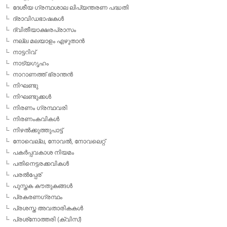
ദേശീയ ഗ്രന്ഥശാല ലിപ്യന്തരണ പദ്ധതി
ദ്രാവിഡഭാഷകള്‍
ദ്വിതീയാക്ഷരപ്രാസം
നല്ല മലയാളം എഴുതാന്‍
നാട്ടറിവ്
നാട്യഗൃഹം
നാറാണത്ത് ഭ്രാന്തന്‍
നിഘണ്ടു
നിഘണ്ടുക്കള്‍
നിരണം ഗ്രന്ഥവരി
നിരണംകവികള്‍
നിഴല്‍ക്കുത്തുപാട്ട്
നോവെല്ല, നോവല്‍, നോവലെറ്റ്
പകര്‍പ്പവകാശ നിയമം
പതിനെട്ടരക്കവികള്‍
പരല്‍പ്പേര്
പുസ്തക കൗതുകങ്ങള്‍
പ്രകരണഗ്രന്ഥം
പ്രശസ്ത അവതാരികകള്‍
പ്രശ്‌നോത്തരി (ക്വിസ്)