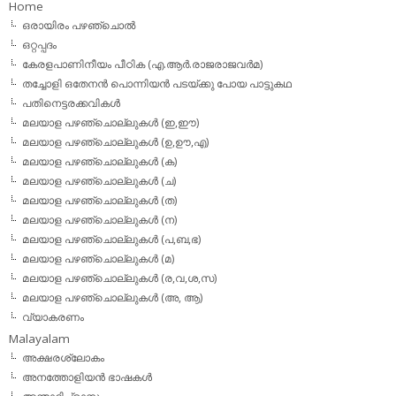
Home
ഒരായിരം പഴഞ്ചൊല്‍
ഒറ്റപ്പദം
കേരളപാണിനീയം പീഠിക (എ.ആര്‍.രാജരാജവര്‍മ)
തച്ചോളി ഒതേനൻ പൊന്നിയൻ പടയ്‌ക്കു പോയ പാട്ടുകഥ
പതിനെട്ടരക്കവികള്‍
മലയാള പഴഞ്ചൊല്ലുകള്‍ (ഇ,ഈ)
മലയാള പഴഞ്ചൊല്ലുകള്‍ (ഉ,ഊ,എ)
മലയാള പഴഞ്ചൊല്ലുകള്‍ (ക)
മലയാള പഴഞ്ചൊല്ലുകള്‍ (ച)
മലയാള പഴഞ്ചൊല്ലുകള്‍ (ത)
മലയാള പഴഞ്ചൊല്ലുകള്‍ (ന)
മലയാള പഴഞ്ചൊല്ലുകള്‍ (പ,ബ,ഭ)
മലയാള പഴഞ്ചൊല്ലുകള്‍ (മ)
മലയാള പഴഞ്ചൊല്ലുകള്‍ (ര,വ,ശ,സ)
മലയാള പഴഞ്ചൊല്ലുകൾ (അ, ആ)
വ്യാകരണം
Malayalam
അക്ഷരശ്ലോകം
അനത്തോളിയന്‍ ഭാഷകള്‍