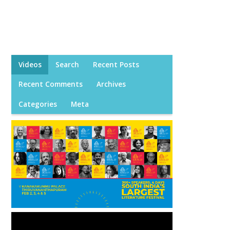
Videos
Search
Recent Posts
Recent Comments
Archives
Categories
Meta