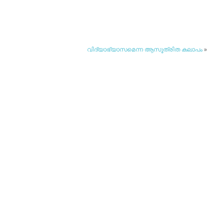
വിദ്യാഭ്യാസമെന്ന ആസൂത്രിത കലാപം
»