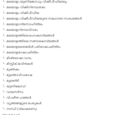
മലയാളം യൂണിക്കോഡും വിക്കീപീഡിയയും
മലയാളം വിക്കിഗ്രന്ഥശാല
മലയാളം വിക്കിപീഡിയ
മലയാളം വിക്കീപീഡിയയുടെ സഹോദര സംരംഭങ്ങള്‍
മലയാളഗദ്യസാഹിത്യം
മലയാളഗ്രന്ഥവിവരം
മലയാളത്തിലെ മഹാകാവ്യങ്ങള്‍
മലയാളത്തിലെ സന്ദേശകാവ്യങ്ങള്‍
മലയാളബൈബിള്‍ പരിഭാഷാചരിത്രം
മലയാളഭാഷാചരിത്രം
മിശ്രഭാഷാ വാദം
മിസ്റ്റിക് കവിതകള്‍
മുക്തകം
മൂലദ്രാവിഡഭാഷ
മൂലഭദ്രി
യൂണികോഡ്
വായനദിനം
വിപരീത പദങ്ങള്‍
വൃത്തങ്ങളുടെ പേരുകള്‍
സന്ധി (വ്യാകരണം)
Mast head