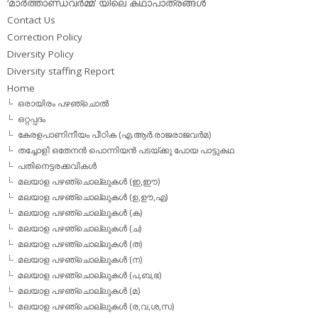
‘മാര്‍ത്താണ്ഡവര്‍മ്മ’ യിലെ കഥാപാത്രങ്ങള്‍
Contact Us
Correction Policy
Diversity Policy
Diversity staffing Report
Home
ഒരായിരം പഴഞ്ചൊല്‍
ഒറ്റപ്പദം
കേരളപാണിനീയം പീഠിക (എ.ആര്‍.രാജരാജവര്‍മ)
തച്ചോളി ഒതേനൻ പൊന്നിയൻ പടയ്‌ക്കു പോയ പാട്ടുകഥ
പതിനെട്ടരക്കവികള്‍
മലയാള പഴഞ്ചൊല്ലുകള്‍ (ഇ,ഈ)
മലയാള പഴഞ്ചൊല്ലുകള്‍ (ഉ,ഊ,എ)
മലയാള പഴഞ്ചൊല്ലുകള്‍ (ക)
മലയാള പഴഞ്ചൊല്ലുകള്‍ (ച)
മലയാള പഴഞ്ചൊല്ലുകള്‍ (ത)
മലയാള പഴഞ്ചൊല്ലുകള്‍ (ന)
മലയാള പഴഞ്ചൊല്ലുകള്‍ (പ,ബ,ഭ)
മലയാള പഴഞ്ചൊല്ലുകള്‍ (മ)
മലയാള പഴഞ്ചൊല്ലുകള്‍ (ര,വ,ശ,സ)