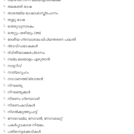
തലശേരി ഭാഷ
താരതമ്യ ഭാഷാശാസ്ത്രപഠനം
തുളു ഭാഷ
തെരുവുനാടകം
തെറ്റും ശരിയും (അ)
ദേശീയ ഗ്രന്ഥശാല ലിപ്യന്തരണ പദ്ധതി
ദ്രാവിഡഭാഷകള്‍
ദ്വിതീയാക്ഷരപ്രാസം
നല്ല മലയാളം എഴുതാന്‍
നാട്ടറിവ്
നാട്യഗൃഹം
നാറാണത്ത് ഭ്രാന്തന്‍
നിഘണ്ടു
നിഘണ്ടുക്കള്‍
നിരണം ഗ്രന്ഥവരി
നിരണംകവികള്‍
നിഴല്‍ക്കുത്തുപാട്ട്
നോവെല്ല, നോവല്‍, നോവലെറ്റ്
പകര്‍പ്പവകാശ നിയമം
പതിനെട്ടരക്കവികള്‍