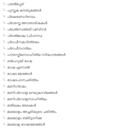
പരല്‍പ്പേര്
പുസ്തക കൗതുകങ്ങള്‍
പ്രകരണഗ്രന്ഥം
പ്രശസ്ത അവതാരികകള്‍
പ്രശ്‌നോത്തരി (ക്വിസ്)
പ്രശ്ലേഷം (ചിഹ്നനം)
പ്രാചീനകവിത്രയം
പ്രാചീനഗദ്യം
പൗരസ്ത്യസാഹിത്യ സിദ്ധാന്തങ്ങള്‍
ബ്രഹൂയി ഭാഷ
ഭാഷ എന്നാല്‍
ഭാഷാ ഭേദങ്ങള്‍
ഭാഷാപഠനചരിത്രം
മണിഗ്രാമം
മണിപ്രവാള ലഘുകാവ്യങ്ങള്‍
മണിപ്രവാളസാഹിത്യം
മതിലകം രേഖകള്‍
മലയാളം അച്ചടിയുടെ ചരിത്രം
മലയാളം ബ്രിട്ടാനിക്ക
മലയാള ഭാഷാഭേദങ്ങള്‍