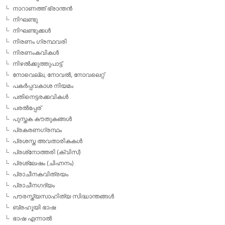
നാറാണത്ത് ഭ്രാന്തന്‍
നിഘണ്ടു
നിഘണ്ടുക്കള്‍
നിരണം ഗ്രന്ഥവരി
നിരണംകവികള്‍
നിഴല്‍ക്കുത്തുപാട്ട്
നോവെല്ല, നോവല്‍, നോവലെറ്റ്
പകര്‍പ്പവകാശ നിയമം
പതിനെട്ടരക്കവികള്‍
പരല്‍പ്പേര്
പുസ്തക കൗതുകങ്ങള്‍
പ്രകരണഗ്രന്ഥം
പ്രശസ്ത അവതാരികകള്‍
പ്രശ്‌നോത്തരി (ക്വിസ്)
പ്രശ്ലേഷം (ചിഹ്നനം)
പ്രാചീനകവിത്രയം
പ്രാചീനഗദ്യം
പൗരസ്ത്യസാഹിത്യ സിദ്ധാന്തങ്ങള്‍
ബ്രഹൂയി ഭാഷ
ഭാഷ എന്നാല്‍