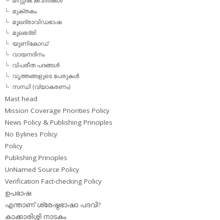
മിസ്റ്റിക് കവിതകള്‍
മുക്തകം
മൂലദ്രാവിഡഭാഷ
മൂലഭദ്രി
യൂണികോഡ്
വായനദിനം
വിപരീത പദങ്ങള്‍
വൃത്തങ്ങളുടെ പേരുകള്‍
സന്ധി (വ്യാകരണം)
Mast head
Mission Coverage Priorities Policy
News Policy & Publishing Principles
No Bylines Policy
Policy
Publishing Principles
UnNamed Source Policy
Verification Fact-checking Policy
ഉപഭാഷ
എന്താണ് ശ്രേഷ്ഠഭാഷാ പദവി?
കാക്കാരിശ്ശി നാടകം