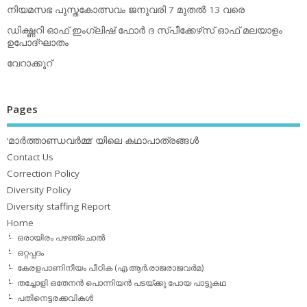
നിയമസഭ പുസ്തകോത്സവം ജനുവരി 7 മുതല്‍ 13 വരെ
ഡിക്ഷ്ണറി ഓഫ് ഇംഗ്ലിഷ് ഫോര്‍ ദ സ്പീക്കേഴ്‌സ് ഓഫ് മലയാളം
ഉപോദ്ഘാതം
വേറാക്കൂറ്
Pages
‘മാര്‍ത്താണ്ഡവര്‍മ്മ’ യിലെ കഥാപാത്രങ്ങള്‍
Contact Us
Correction Policy
Diversity Policy
Diversity staffing Report
Home
ഒരായിരം പഴഞ്ചൊല്‍
ഒറ്റപ്പദം
കേരളപാണിനീയം പീഠിക (എ.ആര്‍.രാജരാജവര്‍മ)
തച്ചോളി ഒതേനൻ പൊന്നിയൻ പടയ്‌ക്കു പോയ പാട്ടുകഥ
പതിനെട്ടരക്കവികള്‍