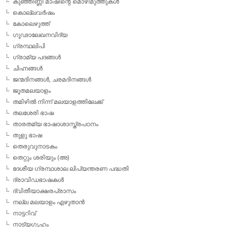
കുഞ്ഞിണ്ണി മാഷിന്റെ മൊഴിമുത്തുകള്‍
കൊല്ലവര്‍ഷം
കോലെഴുത്ത്
ഗൂഢാലേഖനവിദ്യ
ഗ്രന്ഥലിപി
ഗ്രാമ്യ പദങ്ങള്‍
ചിഹ്നങ്ങള്‍
ജന്മദിനങ്ങള്‍, ചരമദിനങ്ങള്‍
ജൂതമലയാളം
തമിഴില്‍ നിന്ന് മലയാളത്തിലേക്ക്
തലശേരി ഭാഷ
താരതമ്യ ഭാഷാശാസ്ത്രപഠനം
തുളു ഭാഷ
തെരുവുനാടകം
തെറ്റും ശരിയും (അ)
ദേശീയ ഗ്രന്ഥശാല ലിപ്യന്തരണ പദ്ധതി
ദ്രാവിഡഭാഷകള്‍
ദ്വിതീയാക്ഷരപ്രാസം
നല്ല മലയാളം എഴുതാന്‍
നാട്ടറിവ്
നാട്യഗൃഹം