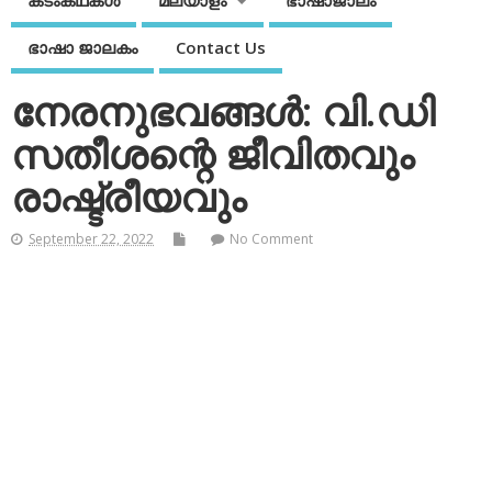
കടംകഥകള്‍
മലയാളം
ഭാഷാജാലം
ഭാഷാ ജാലകം
Contact Us
നേരനുഭവങ്ങള്‍: വി.ഡി
സതീശന്റെ ജീവിതവും
രാഷ്ട്രീയവും
September 22, 2022
No Comment