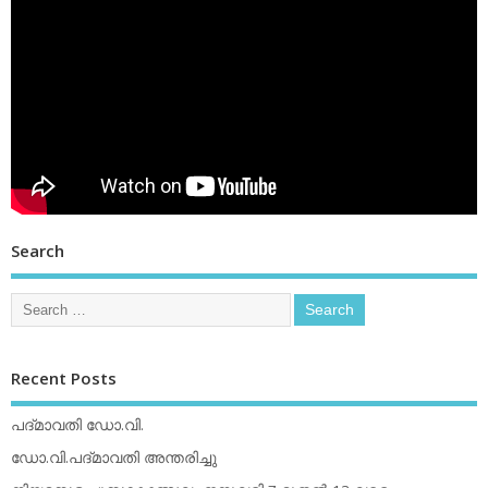
Search
Recent Posts
പദ്മാവതി ഡോ.വി.
ഡോ.വി.പദ്മാവതി അന്തരിച്ചു