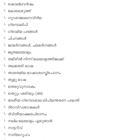
കൊല്ലവര്‍ഷം
കോലെഴുത്ത്
ഗൂഢാലേഖനവിദ്യ
ഗ്രന്ഥലിപി
ഗ്രാമ്യ പദങ്ങള്‍
ചിഹ്നങ്ങള്‍
ജന്മദിനങ്ങള്‍, ചരമദിനങ്ങള്‍
ജൂതമലയാളം
തമിഴില്‍ നിന്ന് മലയാളത്തിലേക്ക്
തലശേരി ഭാഷ
താരതമ്യ ഭാഷാശാസ്ത്രപഠനം
തുളു ഭാഷ
തെരുവുനാടകം
തെറ്റും ശരിയും (അ)
ദേശീയ ഗ്രന്ഥശാല ലിപ്യന്തരണ പദ്ധതി
ദ്രാവിഡഭാഷകള്‍
ദ്വിതീയാക്ഷരപ്രാസം
നല്ല മലയാളം എഴുതാന്‍
നാട്ടറിവ്
നാട്യഗൃഹം