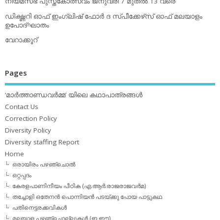
നിയമസഭ പുസ്തകോത്സവം ജനുവരി 7 മുതല്‍ 13 വരെ
ഡിക്ഷ്ണറി ഓഫ് ഇംഗ്ലിഷ് ഫോര്‍ ദ സ്പീക്കേഴ്‌സ് ഓഫ് മലയാളം
ഉപോദ്ഘാതം
വേറാക്കൂറ്
Pages
‘മാര്‍ത്താണ്ഡവര്‍മ്മ’ യിലെ കഥാപാത്രങ്ങള്‍
Contact Us
Correction Policy
Diversity Policy
Diversity staffing Report
Home
ഒരായിരം പഴഞ്ചൊല്‍
ഒറ്റപ്പദം
കേരളപാണിനീയം പീഠിക (എ.ആര്‍.രാജരാജവര്‍മ)
തച്ചോളി ഒതേനൻ പൊന്നിയൻ പടയ്‌ക്കു പോയ പാട്ടുകഥ
പതിനെട്ടരക്കവികള്‍
മലയാള പഴഞ്ചൊല്ലുകള്‍ (ഇ,ഈ)