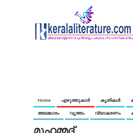
Home
എഴുത്തുകാര്‍
കൃതികൾ
അലങ്കാരം
വൃത്തം
വ്യാകരണം
മുഹമ്മദ്