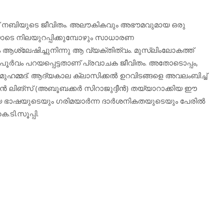
മദ് നബിയുടെ ജീവിതം. അലൗകികവും അഭൗമവുമായ ഒരു
ടെ നിലയുറപ്പിക്കുമ്പോഴും സാധാരണ
 ആശ്ലേഷിച്ചുനിന്നു ആ വ്യക്തിത്വം. മുസ്ലിംലോകത്ത്
‍വം പറയപ്പെട്ടതാണ് പ്രവാചക ജീവിതം. അതോടൊപ്പം,
ുണ്ട് മുഹമ്മദ്. ആദ്യകാല ക്ലാസിക്കല്‍ ഉറവിടങ്ങളെ അവലംബിച്ച്
്‍ ലിങ്സ് (അബൂബക്കര്‍ സിറാജുദ്ദീന്‍) തയ്യാറാക്കിയ ഈ
ഷയുടെയും ഗരിമയാര്‍ന്ന ദാര്‍ശനികതയുടെയും പേരില്‍
ടി.സൂപ്പി.