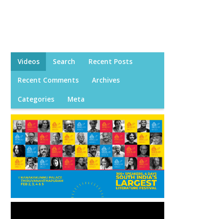
Videos
Search
Recent Posts
Recent Comments
Archives
Categories
Meta