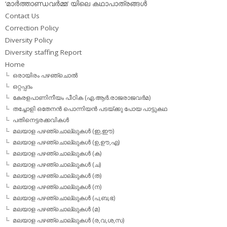
‘മാര്‍ത്താണ്ഡവര്‍മ്മ’ യിലെ കഥാപാത്രങ്ങള്‍
Contact Us
Correction Policy
Diversity Policy
Diversity staffing Report
Home
ഒരായിരം പഴഞ്ചൊല്‍
ഒറ്റപ്പദം
കേരളപാണിനീയം പീഠിക (എ.ആര്‍.രാജരാജവര്‍മ)
തച്ചോളി ഒതേനൻ പൊന്നിയൻ പടയ്‌ക്കു പോയ പാട്ടുകഥ
പതിനെട്ടരക്കവികള്‍
മലയാള പഴഞ്ചൊല്ലുകള്‍ (ഇ,ഈ)
മലയാള പഴഞ്ചൊല്ലുകള്‍ (ഉ,ഊ,എ)
മലയാള പഴഞ്ചൊല്ലുകള്‍ (ക)
മലയാള പഴഞ്ചൊല്ലുകള്‍ (ച)
മലയാള പഴഞ്ചൊല്ലുകള്‍ (ത)
മലയാള പഴഞ്ചൊല്ലുകള്‍ (ന)
മലയാള പഴഞ്ചൊല്ലുകള്‍ (പ,ബ,ഭ)
മലയാള പഴഞ്ചൊല്ലുകള്‍ (മ)
മലയാള പഴഞ്ചൊല്ലുകള്‍ (ര,വ,ശ,സ)