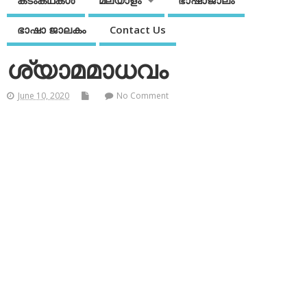
കടംകഥകള്‍
മലയാളം
ഭാഷാജാലം
ഭാഷാ ജാലകം
Contact Us
ശ്യാമമാധവം
June 10, 2020
No Comment