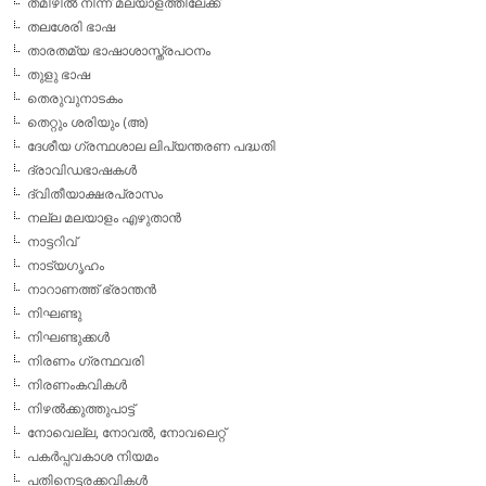
തമിഴില്‍ നിന്ന് മലയാളത്തിലേക്ക്
തലശേരി ഭാഷ
താരതമ്യ ഭാഷാശാസ്ത്രപഠനം
തുളു ഭാഷ
തെരുവുനാടകം
തെറ്റും ശരിയും (അ)
ദേശീയ ഗ്രന്ഥശാല ലിപ്യന്തരണ പദ്ധതി
ദ്രാവിഡഭാഷകള്‍
ദ്വിതീയാക്ഷരപ്രാസം
നല്ല മലയാളം എഴുതാന്‍
നാട്ടറിവ്
നാട്യഗൃഹം
നാറാണത്ത് ഭ്രാന്തന്‍
നിഘണ്ടു
നിഘണ്ടുക്കള്‍
നിരണം ഗ്രന്ഥവരി
നിരണംകവികള്‍
നിഴല്‍ക്കുത്തുപാട്ട്
നോവെല്ല, നോവല്‍, നോവലെറ്റ്
പകര്‍പ്പവകാശ നിയമം
പതിനെട്ടരക്കവികള്‍