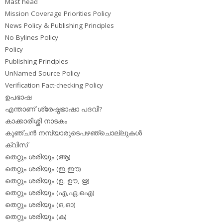
Mast head
Mission Coverage Priorities Policy
News Policy & Publishing Principles
No Bylines Policy
Policy
Publishing Principles
UnNamed Source Policy
Verification Fact-checking Policy
ഉപഭാഷ
എന്താണ് ശ്രേഷ്ഠഭാഷാ പദവി?
കാക്കാരിശ്ശി നാടകം
കുഞ്ചന്‍ നമ്പ്യാരുടെപഴഞ്ചൊല്ലുകള്‍
ക്വിസ്
തെറ്റും ശരിയും (ആ)
തെറ്റും ശരിയും (ഇ,ഈ)
തെറ്റും ശരിയും (ഉ, ഊ, ഋ)
തെറ്റും ശരിയും (എ,ഏ,ഐ)
തെറ്റും ശരിയും (ഒ,ഓ)
തെറ്റും ശരിയും (ക)