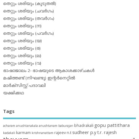
തെറ്റും ശരിയും (കൂടുതല്‍)
തെറ്റും ശരിയും (ചവര്‍ഗം)
തെറ്റും ശരിയും (തവര്‍ഗം)
തെറ്റും ശരിയും (ന)
തെറ്റും ശരിയും (പവര്‍ഗം)
തെറ്റും ശരിയും (യ)
തെറ്റും ശരിയും (ര)
തെറ്റും ശരിയും (ല)
തെറ്റും ശരിയും (വ)
ഭാഷാജാലം 2- ഭാഷയുടെ ആകാശക്കാഴ്ചകള്‍
മഷിത്തണ്ട് (നിഘണ്ടു) ഇന്റര്‍നെറ്റില്‍
മാര്‍ക്‌സിസ്റ്റ് പദാവലി
യക്ഷിക്കഥ
Tags
gopu pattithara
bhadrakali
acharam
anushtanakala
anushtanam
baburajan
sudheer p.y
t.r. rajesh
karmam
rajeev n.t
kadakali
krishnanattam