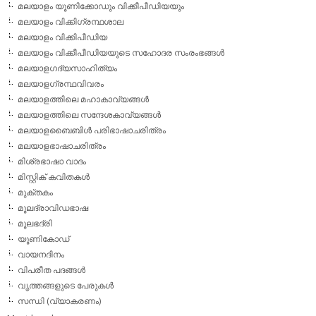
മലയാളം യൂണിക്കോഡും വിക്കീപീഡിയയും
മലയാളം വിക്കിഗ്രന്ഥശാല
മലയാളം വിക്കിപീഡിയ
മലയാളം വിക്കീപീഡിയയുടെ സഹോദര സംരംഭങ്ങള്‍
മലയാളഗദ്യസാഹിത്യം
മലയാളഗ്രന്ഥവിവരം
മലയാളത്തിലെ മഹാകാവ്യങ്ങള്‍
മലയാളത്തിലെ സന്ദേശകാവ്യങ്ങള്‍
മലയാളബൈബിള്‍ പരിഭാഷാചരിത്രം
മലയാളഭാഷാചരിത്രം
മിശ്രഭാഷാ വാദം
മിസ്റ്റിക് കവിതകള്‍
മുക്തകം
മൂലദ്രാവിഡഭാഷ
മൂലഭദ്രി
യൂണികോഡ്
വായനദിനം
വിപരീത പദങ്ങള്‍
വൃത്തങ്ങളുടെ പേരുകള്‍
സന്ധി (വ്യാകരണം)