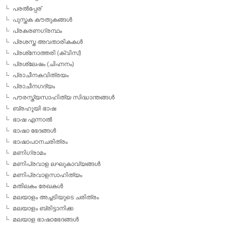
പരല്‍പ്പേര്
പുസ്തക കൗതുകങ്ങള്‍
പ്രകരണഗ്രന്ഥം
പ്രശസ്ത അവതാരികകള്‍
പ്രശ്‌നോത്തരി (ക്വിസ്)
പ്രശ്ലേഷം (ചിഹ്നനം)
പ്രാചീനകവിത്രയം
പ്രാചീനഗദ്യം
പൗരസ്ത്യസാഹിത്യ സിദ്ധാന്തങ്ങള്‍
ബ്രഹൂയി ഭാഷ
ഭാഷ എന്നാല്‍
ഭാഷാ ഭേദങ്ങള്‍
ഭാഷാപഠനചരിത്രം
മണിഗ്രാമം
മണിപ്രവാള ലഘുകാവ്യങ്ങള്‍
മണിപ്രവാളസാഹിത്യം
മതിലകം രേഖകള്‍
മലയാളം അച്ചടിയുടെ ചരിത്രം
മലയാളം ബ്രിട്ടാനിക്ക
മലയാള ഭാഷാഭേദങ്ങള്‍