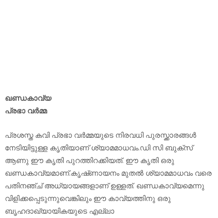
ഖണ്ഡകാവ്യ
പ്രഭാ വർമ്മ
പ്രശസ്ത കവി പ്രഭാ വർമ്മയുടെ നിരവധി പുരസ്ക്കാരങ്ങൾ
നേടിയിട്ടുള്ള കൃതിയാണ് ശ്യാമമാധവം.ഡി സി ബുക്സ്
ആണു ഈ കൃതി പുറത്തിറക്കിയത്. ഈ കൃതി ഒരു
ഖണ്ഡകാവ്യമാണ്.കൃഷ്‌ണായനം മുതൽ ശ്യാമമാധവം വരെ
പതിനഞ്ച്‌ അധ്യായങ്ങളാണ്‌ ഉള്ളത്‌. ഖണ്ഡകാവ്യമെന്നു
വിളിക്കപ്പെടുന്നുവെങ്കിലും ഈ കാവ്യത്തിനു ഒരു
ബൃഹദാഖ്യായികയുടെ എല്ലാ