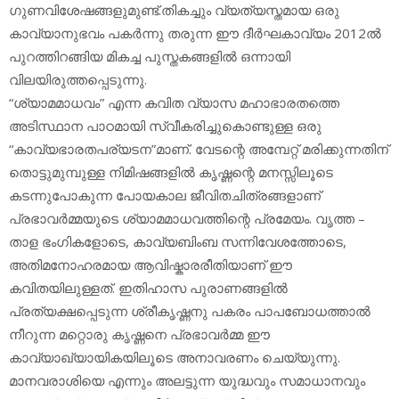
ഗുണവിശേഷങ്ങളുമുണ്ട്.തികച്ചും വ്യത്യസ്തമായ ഒരു
കാവ്യാനുഭവം പകർന്നു തരുന്ന ഈ ദീർഘകാവ്യം 2012ൽ
പുറത്തിറങ്ങിയ മികച്ച പുസ്തകങ്ങളിൽ ഒന്നായി
വിലയിരുത്തപ്പെടുന്നു.
“ശ്യാമമാധവം” എന്ന കവിത വ്യാസ മഹാഭാരതത്തെ
അടിസ്ഥാന പാഠമായി സ്വീകരിച്ചുകൊണ്ടുള്ള ഒരു
“കാവ്യഭാരതപര്യടന”മാണ്. വേടന്റെ അമ്പേറ്റ് മരിക്കുന്നതിന്
തൊട്ടുമുമ്പുള്ള നിമിഷങ്ങളിൽ കൃഷ്ണന്റെ മനസ്സിലൂടെ
കടന്നുപോകുന്ന പോയകാല ജീവിതചിത്രങ്ങളാണ്
പ്രഭാവർമ്മയുടെ ശ്യാമമാധവത്തിന്റെ പ്രമേയം. വൃത്ത –
താള ഭംഗികളോടെ, കാവ്യബിംബ സന്നിവേശത്തോടെ,
അതിമനോഹരമായ ആവിഷ്കാരരീതിയാണ് ഈ
കവിതയിലുള്ളത്. ഇതിഹാസ പുരാണങ്ങളിൽ
പ്രത്യക്ഷപ്പെടുന്ന ശ്രീകൃഷ്ണനു പകരം പാപബോധത്താൽ
നീറുന്ന മറ്റൊരു കൃഷ്ണനെ പ്രഭാവർമ്മ ഈ
കാവ്യാഖ്യായികയിലൂടെ അനാവരണം ചെയ്യുന്നു.
മാനവരാശിയെ എന്നും അലട്ടുന്ന യുദ്ധവും സമാധാനവും