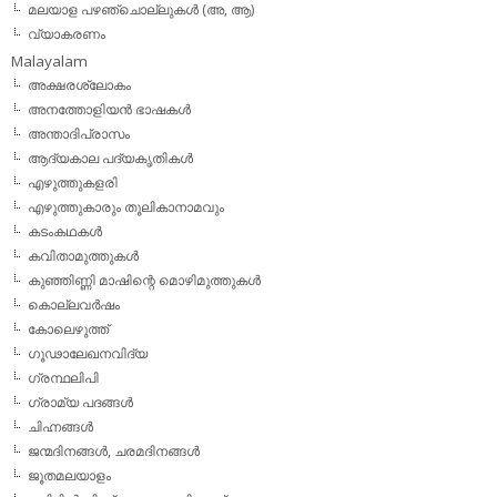
മലയാള പഴഞ്ചൊല്ലുകൾ (അ, ആ)
വ്യാകരണം
Malayalam
അക്ഷരശ്ലോകം
അനത്തോളിയന്‍ ഭാഷകള്‍
അന്താദിപ്രാസം
ആദ്യകാല പദ്യകൃതികള്‍
എഴുത്തുകളരി
എഴുത്തുകാരും തൂലികാനാമവും
കടംകഥകള്‍
കവിതാമുത്തുകള്‍
കുഞ്ഞിണ്ണി മാഷിന്റെ മൊഴിമുത്തുകള്‍
കൊല്ലവര്‍ഷം
കോലെഴുത്ത്
ഗൂഢാലേഖനവിദ്യ
ഗ്രന്ഥലിപി
ഗ്രാമ്യ പദങ്ങള്‍
ചിഹ്നങ്ങള്‍
ജന്മദിനങ്ങള്‍, ചരമദിനങ്ങള്‍
ജൂതമലയാളം