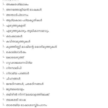
അക്ഷരശ്ലോകം
അനത്തോളിയന്‍ ഭാഷകള്‍
അന്താദിപ്രാസം
ആദ്യകാല പദ്യകൃതികള്‍
എഴുത്തുകളരി
എഴുത്തുകാരും തൂലികാനാമവും
കടംകഥകള്‍
കവിതാമുത്തുകള്‍
കുഞ്ഞിണ്ണി മാഷിന്റെ മൊഴിമുത്തുകള്‍
കൊല്ലവര്‍ഷം
കോലെഴുത്ത്
ഗൂഢാലേഖനവിദ്യ
ഗ്രന്ഥലിപി
ഗ്രാമ്യ പദങ്ങള്‍
ചിഹ്നങ്ങള്‍
ജന്മദിനങ്ങള്‍, ചരമദിനങ്ങള്‍
ജൂതമലയാളം
തമിഴില്‍ നിന്ന് മലയാളത്തിലേക്ക്
തലശേരി ഭാഷ
താരതമ്യ ഭാഷാശാസ്ത്രപഠനം