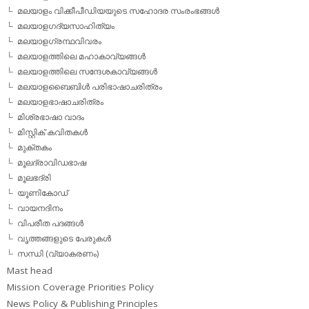
മലയാളം വിക്കീപീഡിയയുടെ സഹോദര സംരംഭങ്ങള്‍
മലയാളഗദ്യസാഹിത്യം
മലയാളഗ്രന്ഥവിവരം
മലയാളത്തിലെ മഹാകാവ്യങ്ങള്‍
മലയാളത്തിലെ സന്ദേശകാവ്യങ്ങള്‍
മലയാളബൈബിള്‍ പരിഭാഷാചരിത്രം
മലയാളഭാഷാചരിത്രം
മിശ്രഭാഷാ വാദം
മിസ്റ്റിക് കവിതകള്‍
മുക്തകം
മൂലദ്രാവിഡഭാഷ
മൂലഭദ്രി
യൂണികോഡ്
വായനദിനം
വിപരീത പദങ്ങള്‍
വൃത്തങ്ങളുടെ പേരുകള്‍
സന്ധി (വ്യാകരണം)
Mast head
Mission Coverage Priorities Policy
News Policy & Publishing Principles