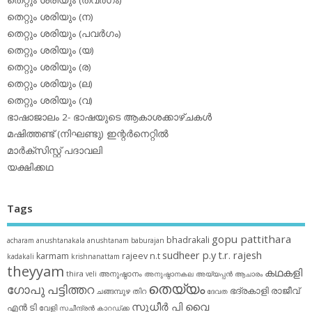
തെറ്റും ശരിയും (ന)
തെറ്റും ശരിയും (പവര്‍ഗം)
തെറ്റും ശരിയും (യ)
തെറ്റും ശരിയും (ര)
തെറ്റും ശരിയും (ല)
തെറ്റും ശരിയും (വ)
ഭാഷാജാലം 2- ഭാഷയുടെ ആകാശക്കാഴ്ചകള്‍
മഷിത്തണ്ട് (നിഘണ്ടു) ഇന്റര്‍നെറ്റില്‍
മാര്‍ക്‌സിസ്റ്റ് പദാവലി
യക്ഷിക്കഥ
Tags
gopu pattithara
bhadrakali
acharam
anushtanakala
anushtanam
baburajan
sudheer p.y
t.r. rajesh
karmam
rajeev n.t
kadakali
krishnanattam
theyyam
കഥകളി
thira
അനുഷ്ഠാനം
veli
അനുഷ്ഠാനകല
അയ്യപ്പന്‍
ആചാരം
തെയ്യം
ഗോപു പട്ടിത്തറ
ഭദ്രകാളി
രാജീവ്
ചങ്ങമ്പുഴ
തിറ
ദേവത
സുധീര്‍ പി വൈ
എൻ ടി
വേളി
സചീന്ദ്രന്‍ കാറഡ്ക്ക