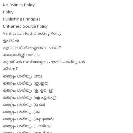
No Bylines Policy
Policy
Publishing Principles
UnNamed Source Policy
Verification Fact-checking Policy
ഉപഭാഷ
എന്താണ് ശ്രേഷ്ഠഭാഷാ പദവി?
കാക്കാരിശ്ശി നാടകം
കുഞ്ചന്‍ നമ്പ്യാരുടെപഴഞ്ചൊല്ലുകള്‍
ക്വിസ്
തെറ്റും ശരിയും (ആ)
തെറ്റും ശരിയും (ഇ,ഈ)
തെറ്റും ശരിയും (ഉ, ഊ, ഋ)
തെറ്റും ശരിയും (എ,ഏ,ഐ)
തെറ്റും ശരിയും (ഒ,ഓ)
തെറ്റും ശരിയും (ക)
തെറ്റും ശരിയും (കൂടുതല്‍)
തെറ്റും ശരിയും (ചവര്‍ഗം)
തെറ്റും ശരിയും (തവര്‍ഗം)