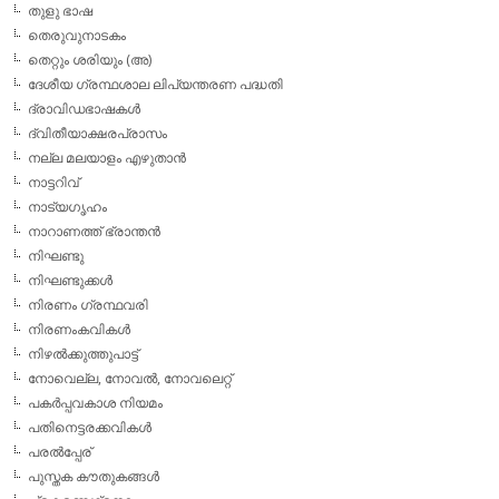
തുളു ഭാഷ
തെരുവുനാടകം
തെറ്റും ശരിയും (അ)
ദേശീയ ഗ്രന്ഥശാല ലിപ്യന്തരണ പദ്ധതി
ദ്രാവിഡഭാഷകള്‍
ദ്വിതീയാക്ഷരപ്രാസം
നല്ല മലയാളം എഴുതാന്‍
നാട്ടറിവ്
നാട്യഗൃഹം
നാറാണത്ത് ഭ്രാന്തന്‍
നിഘണ്ടു
നിഘണ്ടുക്കള്‍
നിരണം ഗ്രന്ഥവരി
നിരണംകവികള്‍
നിഴല്‍ക്കുത്തുപാട്ട്
നോവെല്ല, നോവല്‍, നോവലെറ്റ്
പകര്‍പ്പവകാശ നിയമം
പതിനെട്ടരക്കവികള്‍
പരല്‍പ്പേര്
പുസ്തക കൗതുകങ്ങള്‍