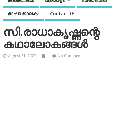
കടംകഥകള്‍
മലയാളം
ഭാഷാജാലം
ഭാഷാ ജാലകം
Contact Us
സി.രാധാകൃഷ്ണന്റെ
കഥാലോകങ്ങള്‍
August 31, 2022
No Comment