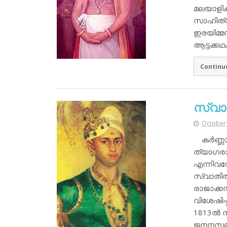
മലയാളികള
സാഹിത്യ
ഇരയിമ്മ
ആട്ടക്ക
Continu
സ്വാത
October 
കര്‍ണ്ണ
ത്യാഗരാജ
എന്നിവര
സ്വാതിത
രാജാക്കന
വിശേഷിപ്
1813ല്‍ 
ജനനസമ