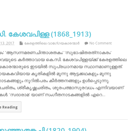
ി. കേശവപിള്ള (1868_1913)
13, 2017
കേരളത്തിലെ വാഗേ്ഗയകാരന്മാര്‍
No Comment
ം' 'ആസന്നമരണചിന്താശതകം' 'സുഭാഷിതരത്‌നാകരം'
യവയുടെ കര്‍ത്താവായ കെ.സി. കേശവപിള്ളയ്ക്ക് കേരളത്തിലെ
കാരന്മാരുടെ ഇടയില്‍ സുപ്രധാനമായ സ്ഥാനമാണുള്ളത്.
കവിയായ കൃതികളില്‍ മൂന്നു ആട്ടക്കഥകളും മൂന്നു
കങ്ങളും നൂറില്‍പരം കീര്‍ത്തനങ്ങളും ഉള്‍പ്പെടുന്നു.
ാദചരിതം, ശ്രീകൃഷ്ണചരിതം, ശൂരപത്മാസുരവധം എന്നിവയാണ്
ഥകള്‍. 'സദാരാമ' യാണ് സംഗീതനാടകങ്ങളില്‍ എറെ…
e Reading
ക്കുഞ്ഞുതങ്കച്ചി (1820_1904)