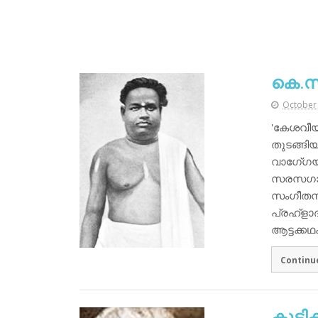
കെ.സ
October 
'കേശവീയ
തുടങ്ങി
വാഗേ്ഗയ
സരസഗായക
സംഗീതനാട
പ്രഹ്‌ള
ആട്ടക്ക
Continu
കുട്ടി