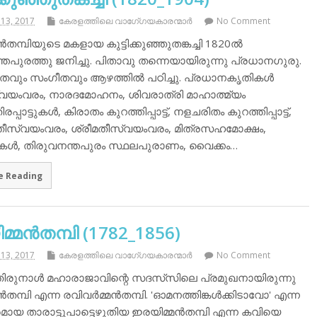
13, 2017
കേരളത്തിലെ വാഗേ്ഗയകാരന്മാര്‍
No Comment
‍തമ്പിയുടെ മകളായ കുട്ടിക്കുഞ്ഞുതങ്കച്ചി 1820ല്‍
തപുരത്തു ജനിച്ചു. പിതാവു തന്നെയായിരുന്നു പ്രധാനഗുരു.
തവും സംഗീതവും ആഴത്തില്‍ പഠിച്ചു. പ്രധാനകൃതികള്‍
യംവരം, നാരദമോഹനം, ശിവരാത്രി മാഹാത്മ്യം
പ്പാട്ടുകള്‍, കിരാതം കുറത്തിപ്പാട്ട്, നളചരിതം കുറത്തിപ്പാട്ട്,
വതീസ്വയംവരം, ശ്രീമതീസ്വയംവരം, മിത്രസഹമോക്ഷം,
ഥകള്‍, തിരുവനന്തപുരം സ്ഥലപുരാണം, വൈക്കം…
e Reading
്മന്‍തമ്പി (1782_1856)
13, 2017
കേരളത്തിലെ വാഗേ്ഗയകാരന്മാര്‍
No Comment
ിരുനാള്‍ മഹാരാജാവിന്റെ സദസ്‌സിലെ പ്രമുഖനായിരുന്നു
‍തമ്പി എന്ന രവിവര്‍മ്മന്‍തമ്പി. 'ഓമനത്തിങ്കള്‍ക്കിടാവോ' എന്ന
യ താരാട്ടുപാട്ടെഴുതിയ ഇരയിമ്മന്‍തമ്പി എന്ന കവിയെ