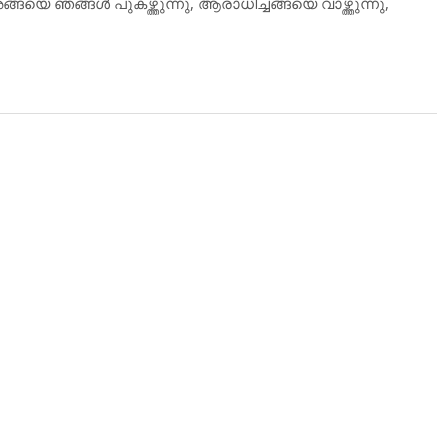
ങയെ ഞങ്ങള്‍ പുകഴ്ത്തുന്നു, ആരാധിച്ചങ്ങയെ വാഴ്ത്തുന്നു,