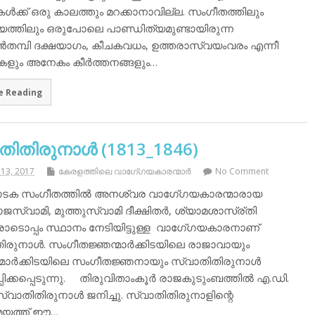
്‍ക്ക് ഒരു കാലത്തും മറക്കാനാവില്ല. സംഗീതത്തിലും
ത്തിലും ഒരുപോലെ പാണ്ഡിത്യമുണ്ടായിരുന്ന
ന്‍തമ്പി ദക്ഷയാഗം, കീചകവധം, ഉത്തരാസ്വയംവരം എന്നീ
ഥകളും അനേകം കീര്‍ത്തനങ്ങളും…
e Reading
ിതിരുനാള്‍ (1813_1846)
13, 2017
കേരളത്തിലെ വാഗേ്ഗയകാരന്മാര്‍
No Comment
ാടക സംഗീതത്തില്‍ അനശ്വര വാഗേ്ഗയകാരന്മാരായ
സ്വാമി, മുത്തുസ്വാമി ദീക്ഷിതര്‍, ശ്യാമശാസ്ര്തി
ോടൊപ്പം സ്ഥാനം നേടിയിട്ടുള്ള വാഗേ്ഗയകാരനാണ്
ിരുനാള്‍. സംഗീതജ്ഞന്മാര്‍ക്കിടയിലെ രാജാവായും
്മാര്‍ക്കിടയിലെ സംഗീതജ്ഞനായും സ്വാതിതിരുനാള്‍
പിക്കപ്പെടുന്നു. തിരുവിതാംകൂര്‍ രാജകുടുംബത്തില്‍ എ.ഡി.
സ്വാതിതിരുനാള്‍ ജനിച്ചു. സ്വാതിതിരുനാളിന്റെ
യത്ത് ഈ…