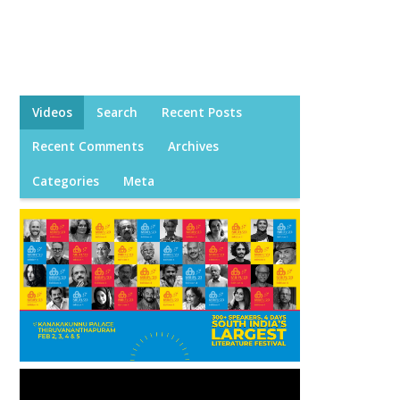
Videos
Search
Recent Posts
Recent Comments
Archives
Categories
Meta