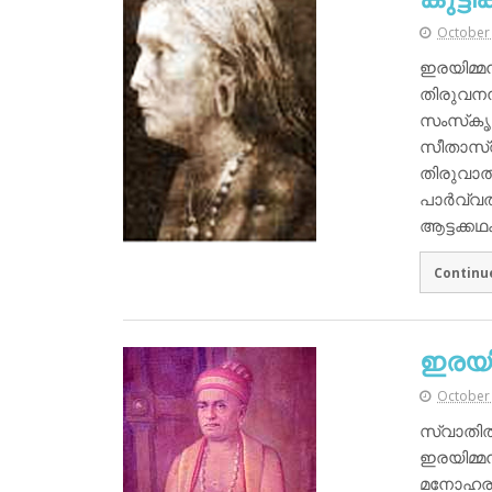
October 
ഇരയിമ്മന്
തിരുവനന്
സംസ്‌കൃ
സീതാസ്വ
തിരുവാതിര
പാര്‍വ്
ആട്ടക്ക
Continu
ഇരയിമ
October 
സ്വാതിത
ഇരയിമ്മന്
മനോഹരമാ