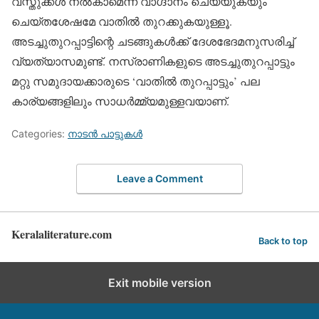
വസ്തുക്കള്‍ നല്‍കാമെന്ന് വാഗ്ദാനം ചെയ്യുകയും
ചെയ്തശേഷമേ വാതില്‍ തുറക്കുകയുള്ളൂ.
അടച്ചുതുറപ്പാട്ടിന്റെ ചടങ്ങുകള്‍ക്ക് ദേശഭേദമനുസരിച്ച്
വ്യത്യാസമുണ്ട്. നസ്രാണികളുടെ അടച്ചുതുറപ്പാട്ടും
മറ്റു സമുദായക്കാരുടെ ‘വാതില്‍ തുറപ്പാട്ടും’ പല
കാര്യങ്ങളിലും സാധര്‍മ്മ്യമുള്ളവയാണ്.
Categories:
നാടന്‍ പാട്ടുകള്‍
Leave a Comment
Keralaliterature.com
Back to top
Exit mobile version